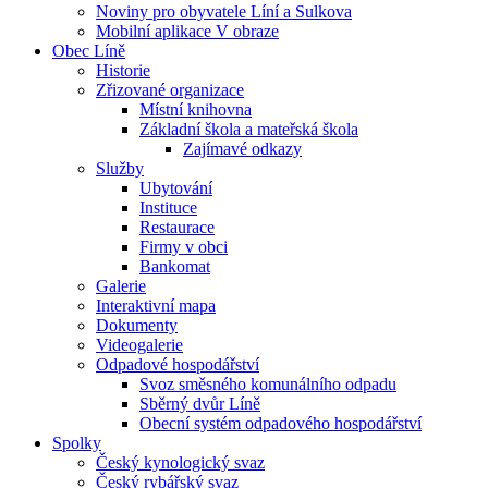
Noviny pro obyvatele Líní a Sulkova
Mobilní aplikace V obraze
Obec Líně
Historie
Zřizované organizace
Místní knihovna
Základní škola a mateřská škola
Zajímavé odkazy
Služby
Ubytování
Instituce
Restaurace
Firmy v obci
Bankomat
Galerie
Interaktivní mapa
Dokumenty
Videogalerie
Odpadové hospodářství
Svoz směsného komunálního odpadu
Sběrný dvůr Líně
Obecní systém odpadového hospodářství
Spolky
Český kynologický svaz
Český rybářský svaz