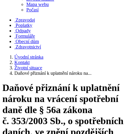
Mapa webu
Počasí
Zpravodaj
Poplatky
Odpady
Formuláře
Obecní dům
Zdravotnictví
Úvodní stránka
Kontakt
Životní situace
Daňové přiznání k uplatnění nároku na...
Daňové přiznání k uplatnění
nároku na vrácení spotřební
daně dle § 56a zákona
č. 353/2003 Sb., o spotřebních
daních, ve znění pozdějších