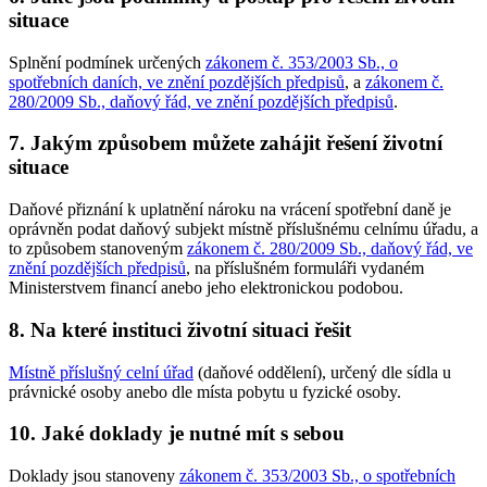
situace
Splnění podmínek určených
zákonem č. 353/2003 Sb., o
spotřebních daních, ve znění pozdějších předpisů
, a
zákonem č.
280/2009 Sb., daňový řád, ve znění pozdějších předpisů
.
7. Jakým způsobem můžete zahájit řešení životní
situace
Daňové přiznání k uplatnění nároku na vrácení spotřební daně je
oprávněn podat daňový subjekt místně příslušnému celnímu úřadu, a
to způsobem stanoveným
zákonem č. 280/2009 Sb., daňový řád, ve
znění pozdějších předpisů
, na příslušném formuláři vydaném
Ministerstvem financí anebo jeho elektronickou podobou.
8. Na které instituci životní situaci řešit
Místně příslušný celní úřad
(daňové oddělení), určený dle sídla u
právnické osoby anebo dle místa pobytu u fyzické osoby.
10. Jaké doklady je nutné mít s sebou
Doklady jsou stanoveny
zákonem č. 353/2003 Sb., o spotřebních