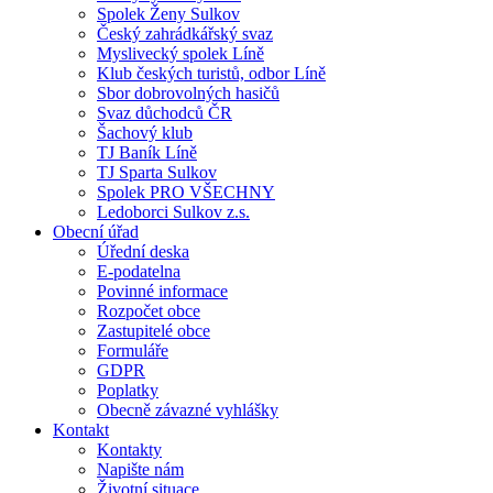
Spolek Ženy Sulkov
Český zahrádkářský svaz
Myslivecký spolek Líně
Klub českých turistů, odbor Líně
Sbor dobrovolných hasičů
Svaz důchodců ČR
Šachový klub
TJ Baník Líně
TJ Sparta Sulkov
Spolek PRO VŠECHNY
Ledoborci Sulkov z.s.
Obecní úřad
Úřední deska
E-podatelna
Povinné informace
Rozpočet obce
Zastupitelé obce
Formuláře
GDPR
Poplatky
Obecně závazné vyhlášky
Kontakt
Kontakty
Napište nám
Životní situace