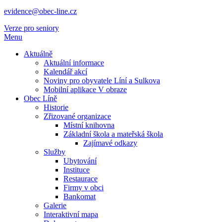
evidence@obec-line.cz
Verze pro seniory
Menu
Aktuálně
Aktuální informace
Kalendář akcí
Noviny pro obyvatele Líní a Sulkova
Mobilní aplikace V obraze
Obec Líně
Historie
Zřizované organizace
Místní knihovna
Základní škola a mateřská škola
Zajímavé odkazy
Služby
Ubytování
Instituce
Restaurace
Firmy v obci
Bankomat
Galerie
Interaktivní mapa