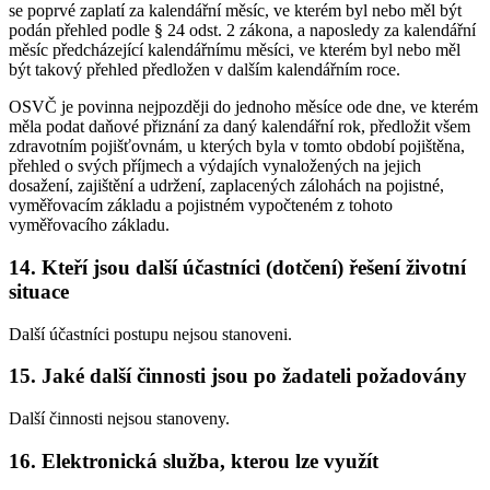
se poprvé zaplatí za kalendářní měsíc, ve kterém byl nebo měl být
podán přehled podle § 24 odst. 2 zákona, a naposledy za kalendářní
měsíc předcházející kalendářnímu měsíci, ve kterém byl nebo měl
být takový přehled předložen v dalším kalendářním roce.
OSVČ je povinna nejpozději do jednoho měsíce ode dne, ve kterém
měla podat daňové přiznání za daný kalendářní rok, předložit všem
zdravotním pojišťovnám, u kterých byla v tomto období pojištěna,
přehled o svých příjmech a výdajích vynaložených na jejich
dosažení, zajištění a udržení, zaplacených zálohách na pojistné,
vyměřovacím základu a pojistném vypočteném z tohoto
vyměřovacího základu.
14. Kteří jsou další účastníci (dotčení) řešení životní
situace
Další účastníci postupu nejsou stanoveni.
15. Jaké další činnosti jsou po žadateli požadovány
Další činnosti nejsou stanoveny.
16. Elektronická služba, kterou lze využít