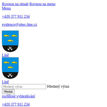
Rovnou na obsah
Rovnou na menu
Menu
+420 377 911 234
evidence@obec-line.cz
Líně
Líně
Hledaný výraz
Hledat
rozšířené vyhledávání
+420 377 911 234