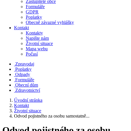
Zastupitelé obce
Formuláře
GDPR
Poplatky
Obecně závazné vyhlášky
Kontakt
Kontakty
Napište nám
Životní situace
Mapa webu
Počasí
Zpravodaj
Poplatky
Odpady
Formuláře
Obecní dům
Zdravotnictví
Úvodní stránka
Kontakt
Životní situace
Odvod pojistného za osobu samostatně...
Odvod pojistného za osobu