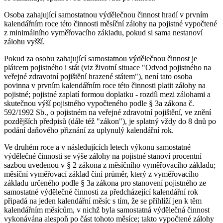
Osoba zahajující samostatnou výdělečnou činnost hradí v prvním
kalendářním roce této činnosti měsíční zálohy na pojistné vypočtené
z minimálního vyměřovacího základu, pokud si sama nestanoví
zálohu vyšší.
Pokud za osobu zahajující samostatnou výdělečnou činnost je
plátcem pojistného i stát (viz životní situace "Odvod pojistného na
veřejné zdravotní pojištění hrazené státem"), není tato osoba
povinna v prvním kalendářním roce této činnosti platit zálohy na
pojistné; pojistné zaplatí formou doplatku - rozdíl mezi zálohami a
skutečnou výší pojistného vypočteného podle § 3a zákona č.
592/1992 Sb., o pojistném na veřejné zdravotní pojištění, ve znění
pozdějších předpisů (dále též "zákon"), je splatný vždy do 8 dnů po
podání daňového přiznání za uplynulý kalendářní rok.
Ve druhém roce a v následujících letech výkonu samostatné
výdělečné činnosti se výše zálohy na pojistné stanoví procentní
sazbou uvedenou v § 2 zákona z měsíčního vyměřovacího základu;
měsíční vyměřovací základ činí průměr, který z vyměřovacího
základu určeného podle § 3a zákona pro stanovení pojistného ze
samostatné výdělečné činnosti za předcházející kalendářní rok
připadá na jeden kalendářní měsíc s tím, že se přihlíží jen k těm
kalendářním měsícům, v nichž byla samostatná výdělečná činnost
vykonávána alespoň po část tohoto měsíce; takto vypočtené zálohy