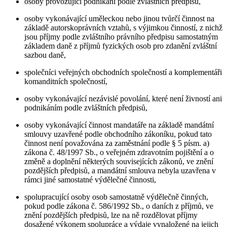
osoby provozující podnikání podle zvláštních předpisů,
osoby vykonávající uměleckou nebo jinou tvůrčí činnost na
základě autorskoprávních vztahů, s výjimkou činností, z nichž
jsou příjmy podle zvláštního právního předpisu samostatným
základem daně z příjmů fyzických osob pro zdanění zvláštní
sazbou daně,
společníci veřejných obchodních společností a komplementáři
komanditních společností,
osoby vykonávající nezávislé povolání, které není živností ani
podnikáním podle zvláštních předpisů,
osoby vykonávající činnost mandatáře na základě mandátní
smlouvy uzavřené podle obchodního zákoníku, pokud tato
činnost není považována za zaměstnání podle § 5 písm. a)
zákona č. 48/1997 Sb., o veřejném zdravotním pojištění a o
změně a doplnění některých souvisejících zákonů, ve znění
pozdějších předpisů, a mandátní smlouva nebyla uzavřena v
rámci jiné samostatné výdělečné činnosti,
spolupracující osoby osob samostatně výdělečně činných,
pokud podle zákona č. 586/1992 Sb., o daních z příjmů, ve
znění pozdějších předpisů, lze na ně rozdělovat příjmy
dosažené výkonem spolupráce a výdaje vynaložené na jejich