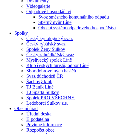
Dokumenty
Videogalerie
Odpadové hospodářství
Svoz směsného komunálního odpadu
Sběrný dvůr Líně
Obecní systém odpadového hospodářství
Spolky
Český kynologický svaz
Český rybářský svaz
Spolek Ženy Sulkov
Český zahrádkářský svaz
Myslivecký spolek Líně
Klub českých turistů, odbor Líně
Sbor dobrovolných hasičů
Svaz důchodců ČR
Šachový klub
TJ Baník Líně
TJ Sparta Sulkov
Spolek PRO VŠECHNY
Ledoborci Sulkov z.s.
Obecní úřad
Úřední deska
E-podatelna
Povinné informace
Rozpočet obce