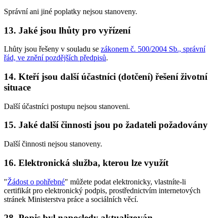
Správní ani jiné poplatky nejsou stanoveny.
13. Jaké jsou lhůty pro vyřízení
Lhůty jsou řešeny v souladu se
zákonem č. 500/2004 Sb., správní
řád, ve znění pozdějších předpisů
.
14. Kteří jsou další účastníci (dotčení) řešení životní
situace
Další účastníci postupu nejsou stanoveni.
15. Jaké další činnosti jsou po žadateli požadovány
Další činnosti nejsou stanoveny.
16. Elektronická služba, kterou lze využít
"
Žádost o pohřebné
" můžete podat elektronicky, vlastníte-li
certifikát pro elektronický podpis, prostřednictvím internetových
stránek Ministerstva práce a sociálních věcí.
28. Popis byl naposledy aktualizován