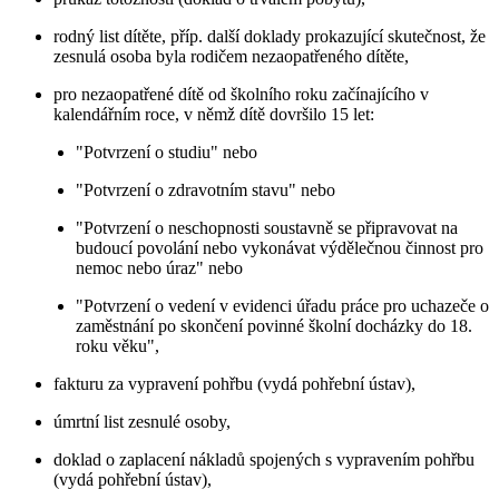
rodný list dítěte, příp. další doklady prokazující skutečnost, že
zesnulá osoba byla rodičem nezaopatřeného dítěte,
pro nezaopatřené dítě od školního roku začínajícího v
kalendářním roce, v němž dítě dovršilo 15 let:
"Potvrzení o studiu" nebo
"Potvrzení o zdravotním stavu" nebo
"Potvrzení o neschopnosti soustavně se připravovat na
budoucí povolání nebo vykonávat výdělečnou činnost pro
nemoc nebo úraz" nebo
"Potvrzení o vedení v evidenci úřadu práce pro uchazeče o
zaměstnání po skončení povinné školní docházky do 18.
roku věku",
fakturu za vypravení pohřbu (vydá pohřební ústav),
úmrtní list zesnulé osoby,
doklad o zaplacení nákladů spojených s vypravením pohřbu
(vydá pohřební ústav),