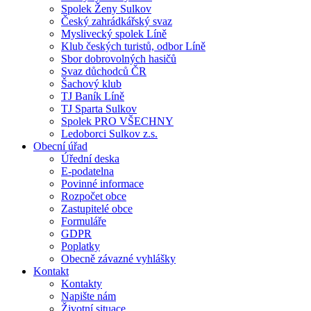
Spolek Ženy Sulkov
Český zahrádkářský svaz
Myslivecký spolek Líně
Klub českých turistů, odbor Líně
Sbor dobrovolných hasičů
Svaz důchodců ČR
Šachový klub
TJ Baník Líně
TJ Sparta Sulkov
Spolek PRO VŠECHNY
Ledoborci Sulkov z.s.
Obecní úřad
Úřední deska
E-podatelna
Povinné informace
Rozpočet obce
Zastupitelé obce
Formuláře
GDPR
Poplatky
Obecně závazné vyhlášky
Kontakt
Kontakty
Napište nám
Životní situace