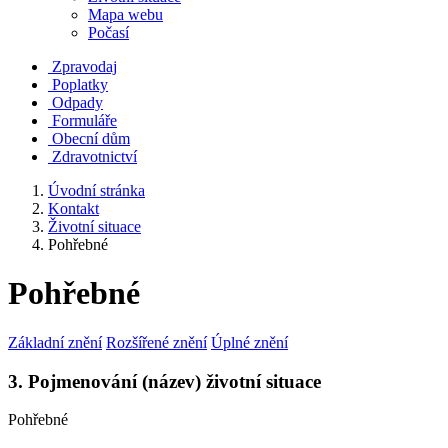
Mapa webu
Počasí
Zpravodaj
Poplatky
Odpady
Formuláře
Obecní dům
Zdravotnictví
Úvodní stránka
Kontakt
Životní situace
Pohřebné
Pohřebné
Základní znění
Rozšířené znění
Úplné znění
3. Pojmenování (název) životní situace
Pohřebné