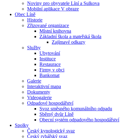
Noviny pro obyvatele Líní a Sulkova
Mobilní aplikace V obraze
Obec Líně
Historie
Zřizované organizace
Místní knihovna
Základní škola a mateřská škola
Zajímavé odkazy
Služby
Ubytování
Instituce
Restaurace
Firmy v obci
Bankomat
Galerie
Interaktivní mapa
Dokumenty
Videogalerie
Odpadové hospodářství
Svoz směsného komunálního odpadu
Sběrný dvůr Líně
Obecní systém odpadového hospodářství
Spolky
Český kynologický svaz
Český rybářský svaz