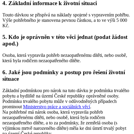
4. Základní informace k životní situaci
Touto dávkou se přispívá na náklady spojené s vypravením pohřbu.
Výše pohřebného je stanovena pevnou částkou, a to ve výši 5 000
Kč.
5. Kdo je oprávněn v této věci jednat (podat žádost
apod.)
Osoba, která vypravila pohřeb nezaopatřenému dítěti, nebo osobě,
která byla rodičem nezaopatřeného dítěte.
6. Jaké jsou podmínky a postup pro řešení životní
situace
Základní podmínkou pro nárok na tuto dávku je podmínka trvalého
pobytu a bydliště na území České republiky oprávněné osoby.
Podmínku trvalého pobytu může v odůvodněných případech
prominout
Ministerstvo práce a sociálních věcí
.
Na pohřebné má nárok osoba, která vypravila pohřeb
nezaopatřenému dítěti, nebo osobě, která byla rodičem
nezaopatřeného dítěte, a to za podmínky, že zemřelá osoba (s
výjimkou mrtvě narozeného dítěte) měla ke dni úmrtí trvalý pobyt
na území České republiky.