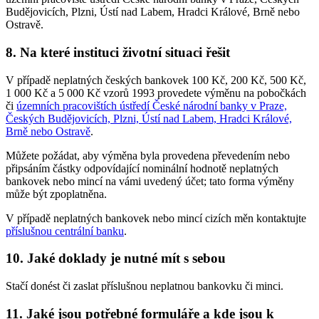
Budějovicích, Plzni, Ústí nad Labem, Hradci Králové, Brně nebo
Ostravě.
8. Na které instituci životní situaci řešit
V případě neplatných českých bankovek 100 Kč, 200 Kč, 500 Kč,
1 000 Kč a 5 000 Kč vzorů 1993 provedete výměnu na pobočkách
či
územních pracovištích ústředí České národní banky v Praze,
Českých Budějovicích, Plzni, Ústí nad Labem, Hradci Králové,
Brně nebo Ostravě
.
Můžete požádat, aby výměna byla provedena převedením nebo
připsáním částky odpovídající nominální hodnotě neplatných
bankovek nebo mincí na vámi uvedený účet; tato forma výměny
může být zpoplatněna.
V případě neplatných bankovek nebo mincí cizích měn kontaktujte
příslušnou centrální banku
.
10. Jaké doklady je nutné mít s sebou
Stačí donést či zaslat příslušnou neplatnou bankovku či minci.
11. Jaké jsou potřebné formuláře a kde jsou k