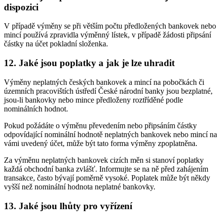
dispozici
V případě výměny se při větším počtu předložených bankovek nebo
mincí používá zpravidla výměnný lístek, v případě žádosti připsání
částky na účet pokladní složenka.
12. Jaké jsou poplatky a jak je lze uhradit
Výměny neplatných českých bankovek a mincí na pobočkách či
územních pracovištích ústředí České národní banky jsou bezplatné,
jsou-li bankovky nebo mince předloženy roztříděné podle
nominálních hodnot.
Pokud požádáte o výměnu převedením nebo připsáním částky
odpovídající nominální hodnotě neplatných bankovek nebo mincí na
vámi uvedený účet, může být tato forma výměny zpoplatněna.
Za výměnu neplatných bankovek cizích měn si stanoví poplatky
každá obchodní banka zvlášť. Informujte se na ně před zahájením
transakce, často bývají poměrně vysoké. Poplatek může být někdy
vyšší než nominální hodnota neplatné bankovky.
13. Jaké jsou lhůty pro vyřízení