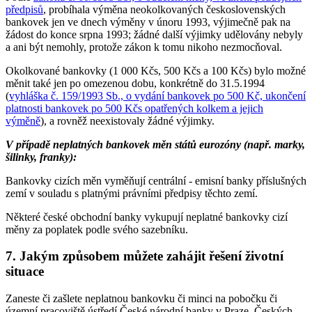
předpisů
, probíhala výměna neokolkovaných československých
bankovek jen ve dnech výměny v únoru 1993, výjimečně pak na
žádost do konce srpna 1993; žádné další výjimky udělovány nebyly
a ani být nemohly, protože zákon k tomu nikoho nezmocňoval.
Okolkované bankovky (1 000 Kčs, 500 Kčs a 100 Kčs) bylo možné
měnit také jen po omezenou dobu, konkrétně do 31.5.1994
(
vyhláška č. 159/1993 Sb., o vydání bankovek po 500 Kč, ukončení
platnosti bankovek po 500 Kčs opatřených kolkem a jejich
výměně
), a rovněž neexistovaly žádné výjimky.
V případě neplatných bankovek měn států eurozóny (např. marky,
šilinky, franky):
Bankovky cizích měn vyměňují centrální - emisní banky příslušných
zemí v souladu s platnými právními předpisy těchto zemí.
Některé české obchodní banky vykupují neplatné bankovky cizí
měny za poplatek podle svého sazebníku.
7. Jakým způsobem můžete zahájit řešení životní
situace
Zaneste či zašlete neplatnou bankovku či minci na pobočku či
územní pracoviště ústředí České národní banky v Praze, Českých