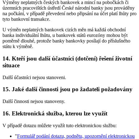
Výměny neplatných českých bankovek a mincí na pobočkách či
územních pracovištích ústředí České národní banky jsou prováděny
na počkání, v případě převedení nebo připsání na účet platí lhůty pro
tyto bankovní transakce.
U výměn neplatných bankovek cizích měn má každá obchodní
banka individuální lhůtu, u bankovek států eurozóny mohou být
poměrně dlouhé, protože banky bankovky posílají do příslušného
státu k výměně.
14. Kteří jsou další účastníci (dotčení) řešení životní
situace
Další účastníci nejsou stanoveni.
15. Jaké další činnosti jsou po žadateli požadovány
Další činnosti nejsou stanoveny.
16. Elektronická služba, kterou lze využít
V případě dotazu můžete využít tuto elektronickou službu:
"
Formulář podání dotazu, podnětu, upozornění elektronickou