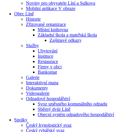
Noviny pro obyvatele Líní a Sulkova
Mobilní aplikace V obraze
Obec Líně
Historie
Zřizované organizace
Místní knihovna
Základní škola a mateřská škola
Zajímavé odkazy
Služby
Ubytování
Instituce
Restaurace
Firmy v obci
Bankomat
Galerie
Interaktivní mapa
Dokumenty
Videogalerie
Odpadové hospodářství
Svoz směsného komunálního odpadu
Sběrný dvůr Líně
Obecní systém odpadového hospodářství
Spolky
Český kynologický svaz
Český rybářský svaz