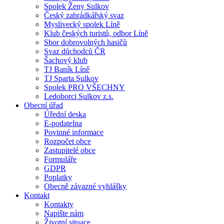
Spolek Ženy Sulkov
Český zahrádkářský svaz
Myslivecký spolek Líně
Klub českých turistů, odbor Líně
Sbor dobrovolných hasičů
Svaz důchodců ČR
Šachový klub
TJ Baník Líně
TJ Sparta Sulkov
Spolek PRO VŠECHNY
Ledoborci Sulkov z.s.
Obecní úřad
Úřední deska
E-podatelna
Povinné informace
Rozpočet obce
Zastupitelé obce
Formuláře
GDPR
Poplatky
Obecně závazné vyhlášky
Kontakt
Kontakty
Napište nám
Životní situace