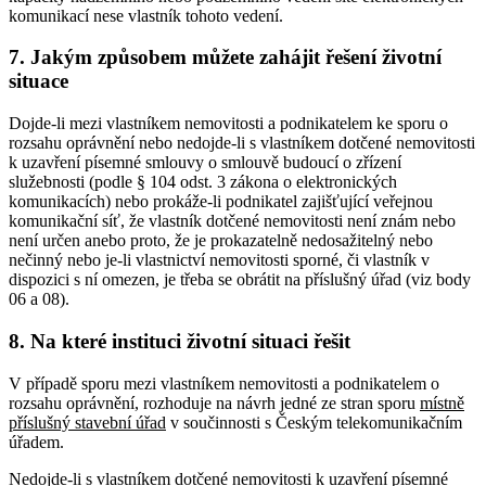
komunikací nese vlastník tohoto vedení.
7. Jakým způsobem můžete zahájit řešení životní
situace
Dojde-li mezi vlastníkem nemovitosti a podnikatelem ke sporu o
rozsahu oprávnění nebo nedojde-li s vlastníkem dotčené nemovitosti
k uzavření písemné smlouvy o smlouvě budoucí o zřízení
služebnosti (podle § 104 odst. 3 zákona o elektronických
komunikacích) nebo prokáže-li podnikatel zajišťující veřejnou
komunikační síť, že vlastník dotčené nemovitosti není znám nebo
není určen anebo proto, že je prokazatelně nedosažitelný nebo
nečinný nebo je-li vlastnictví nemovitosti sporné, či vlastník v
dispozici s ní omezen, je třeba se obrátit na příslušný úřad (viz body
06 a 08).
8. Na které instituci životní situaci řešit
V případě sporu mezi vlastníkem nemovitosti a podnikatelem o
rozsahu oprávnění, rozhoduje na návrh jedné ze stran sporu
místně
příslušný
stavební úřad
v součinnosti s Českým telekomunikačním
úřadem.
Nedojde-li s vlastníkem dotčené nemovitosti k uzavření písemné