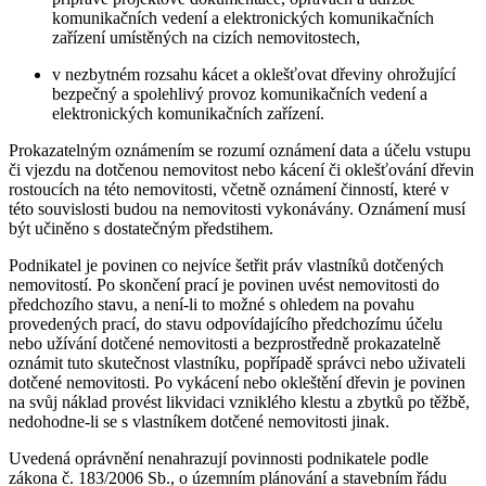
komunikačních vedení a elektronických komunikačních
zařízení umístěných na cizích nemovitostech,
v nezbytném rozsahu kácet a oklešťovat dřeviny ohrožující
bezpečný a spolehlivý provoz komunikačních vedení a
elektronických komunikačních zařízení.
Prokazatelným oznámením se rozumí oznámení data a účelu vstupu
či vjezdu na dotčenou nemovitost nebo kácení či oklešťování dřevin
rostoucích na této nemovitosti, včetně oznámení činností, které v
této souvislosti budou na nemovitosti vykonávány. Oznámení musí
být učiněno s dostatečným předstihem.
Podnikatel je povinen co nejvíce šetřit práv vlastníků dotčených
nemovitostí. Po skončení prací je povinen uvést nemovitosti do
předchozího stavu, a není-li to možné s ohledem na povahu
provedených prací, do stavu odpovídajícího předchozímu účelu
nebo užívání dotčené nemovitosti a bezprostředně prokazatelně
oznámit tuto skutečnost vlastníku, popřípadě správci nebo uživateli
dotčené nemovitosti. Po vykácení nebo okleštění dřevin je povinen
na svůj náklad provést likvidaci vzniklého klestu a zbytků po těžbě,
nedohodne-li se s vlastníkem dotčené nemovitosti jinak.
Uvedená oprávnění nenahrazují povinnosti podnikatele podle
zákona č. 183/2006 Sb., o územním plánování a stavebním řádu