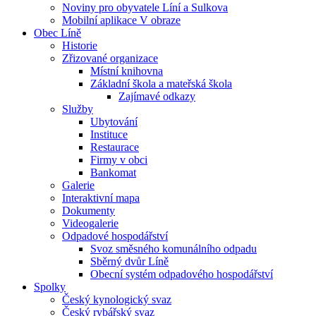
Noviny pro obyvatele Líní a Sulkova
Mobilní aplikace V obraze
Obec Líně
Historie
Zřizované organizace
Místní knihovna
Základní škola a mateřská škola
Zajímavé odkazy
Služby
Ubytování
Instituce
Restaurace
Firmy v obci
Bankomat
Galerie
Interaktivní mapa
Dokumenty
Videogalerie
Odpadové hospodářství
Svoz směsného komunálního odpadu
Sběrný dvůr Líně
Obecní systém odpadového hospodářství
Spolky
Český kynologický svaz
Český rybářský svaz