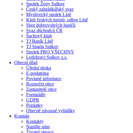
Spolek Ženy Sulkov
Český zahrádkářský svaz
Myslivecký spolek Líně
Klub českých turistů, odbor Líně
Sbor dobrovolných hasičů
Svaz důchodců ČR
Šachový klub
TJ Baník Líně
TJ Sparta Sulkov
Spolek PRO VŠECHNY
Ledoborci Sulkov z.s.
Obecní úřad
Úřední deska
E-podatelna
Povinné informace
Rozpočet obce
Zastupitelé obce
Formuláře
GDPR
Poplatky
Obecně závazné vyhlášky
Kontakt
Kontakty
Napište nám
Životní situace