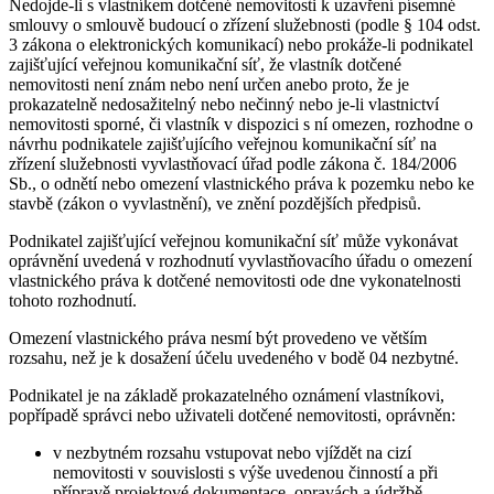
Nedojde-li s vlastníkem dotčené nemovitosti k uzavření písemné
smlouvy o smlouvě budoucí o zřízení služebnosti (podle § 104 odst.
3 zákona o elektronických komunikací) nebo prokáže-li podnikatel
zajišťující veřejnou komunikační síť, že vlastník dotčené
nemovitosti není znám nebo není určen anebo proto, že je
prokazatelně nedosažitelný nebo nečinný nebo je-li vlastnictví
nemovitosti sporné, či vlastník v dispozici s ní omezen, rozhodne o
návrhu podnikatele zajišťujícího veřejnou komunikační síť na
zřízení služebnosti vyvlastňovací úřad podle zákona č. 184/2006
Sb., o odnětí nebo omezení vlastnického práva k pozemku nebo ke
stavbě (zákon o vyvlastnění), ve znění pozdějších předpisů.
Podnikatel zajišťující veřejnou komunikační síť může vykonávat
oprávnění uvedená v rozhodnutí vyvlastňovacího úřadu o omezení
vlastnického práva k dotčené nemovitosti ode dne vykonatelnosti
tohoto rozhodnutí.
Omezení vlastnického práva nesmí být provedeno ve větším
rozsahu, než je k dosažení účelu uvedeného v bodě 04 nezbytné.
Podnikatel je na základě prokazatelného oznámení vlastníkovi,
popřípadě správci nebo uživateli dotčené nemovitosti, oprávněn:
v nezbytném rozsahu vstupovat nebo vjíždět na cizí
nemovitosti v souvislosti s výše uvedenou činností a při
přípravě projektové dokumentace, opravách a údržbě