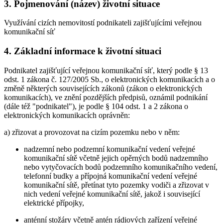
3. Pojmenování (název) životní situace
Využívání cizích nemovitostí podnikateli zajišťujícími veřejnou
komunikační síť
4. Základní informace k životní situaci
Podnikatel zajišťující veřejnou komunikační síť, který podle § 13
odst. 1 zákona č. 127/2005 Sb., o elektronických komunikacích a o
změně některých souvisejících zákonů (zákon o elektronických
komunikacích), ve znění pozdějších předpisů, oznámil podnikání
(dále též "podnikatel"), je podle § 104 odst. 1 a 2 zákona o
elektronických komunikacích oprávněn:
a) zřizovat a provozovat na cizím pozemku nebo v něm:
nadzemní nebo podzemní komunikační vedení veřejné
komunikační sítě včetně jejich opěrných bodů nadzemního
nebo vytyčovacích bodů podzemního komunikačního vedení,
telefonní budky a přípojná komunikační vedení veřejné
komunikační sítě, přetínat tyto pozemky vodiči a zřizovat v
nich vedení veřejné komunikační sítě, jakož i související
elektrické přípojky,
anténní stožáry včetně antén rádiových zařízení veřejné