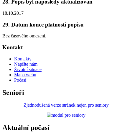
28. Popis byl naposledy aktualizován
18.10.2017
29. Datum konce platnosti popisu
Bez časového omezení.
Kontakt
Kontakty
Napište nám
Životní situace
Mapa webu
Počasí
Senioři
Zjednodušená verze stránek nejen pro seniory
Aktuální počasí