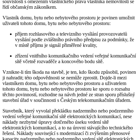
souvislosti s omezením vlastnického práva vlastníka nemovitosti se
řídí občanským zákoníkem.
Vlastník domu, bytu nebo nebytového prostoru je povinen umožnit
uživateli tohoto domu, bytu nebo nebytového prostoru:
příjem rozhlasového a televizního vysílání provozovatelů
vysílání podle zvláštního právního předpisu za podmínky, že
v místě příjmu je signál přiměřené kvality,
zřízení vnitřního komunikačního vedení veřejné komunikační
sítě včetně rozvaděče a koncového bodu sítě.
Vznikne-li tím škoda na stavbě, je ten, kdo škodu způsobil, povinen
ji nahradit; této odpovědnosti se nemůže zprostit. Dojde-li mezi
vlastníkem domu, bytu nebo nebytového prostoru a uživatelem
tohoto domu, bytu nebo nebytového prostoru ke sporu o rozsahu
těchto povinností, rozhodne na návrh jedné ze stran sporu příslušný
stavební úřad v součinnosti s Českým telekomunikačním úřadem.
Stavebník, který vyvolal překládku nadzemního nebo podzemního
vedení veřejné komunikační sítě elektronických komunikací, nese
náklady nezbytné úpravy dotčeného úseku vedení sítě
elektronických komunikací, a to na úrovni stávajícího technického
řešení. Náklady související s modernizací či zvýšením přenosové
kapacity nadzemního nebo podzemního vedení sítě elektronických