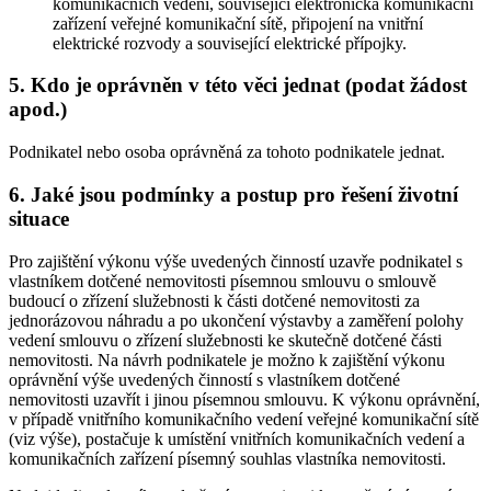
komunikačních vedení, související elektronická komunikační
zařízení veřejné komunikační sítě, připojení na vnitřní
elektrické rozvody a související elektrické přípojky.
5. Kdo je oprávněn v této věci jednat (podat žádost
apod.)
Podnikatel nebo osoba oprávněná za tohoto podnikatele jednat.
6. Jaké jsou podmínky a postup pro řešení životní
situace
Pro zajištění výkonu výše uvedených činností uzavře podnikatel s
vlastníkem dotčené nemovitosti písemnou smlouvu o smlouvě
budoucí o zřízení služebnosti k části dotčené nemovitosti za
jednorázovou náhradu a po ukončení výstavby a zaměření polohy
vedení smlouvu o zřízení služebnosti ke skutečně dotčené části
nemovitosti. Na návrh podnikatele je možno k zajištění výkonu
oprávnění výše uvedených činností s vlastníkem dotčené
nemovitosti uzavřít i jinou písemnou smlouvu. K výkonu oprávnění,
v případě vnitřního komunikačního vedení veřejné komunikační sítě
(viz výše), postačuje k umístění vnitřních komunikačních vedení a
komunikačních zařízení písemný souhlas vlastníka nemovitosti.