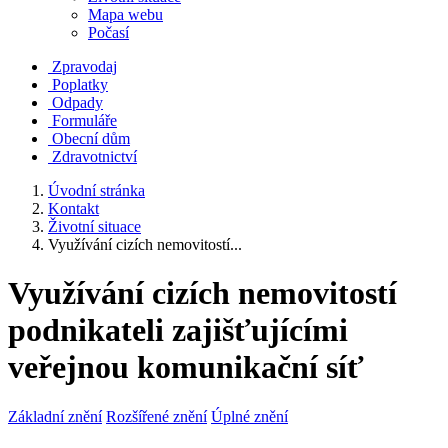
Mapa webu
Počasí
Zpravodaj
Poplatky
Odpady
Formuláře
Obecní dům
Zdravotnictví
Úvodní stránka
Kontakt
Životní situace
Využívání cizích nemovitostí...
Využívání cizích nemovitostí
podnikateli zajišťujícími
veřejnou komunikační síť
Základní znění
Rozšířené znění
Úplné znění