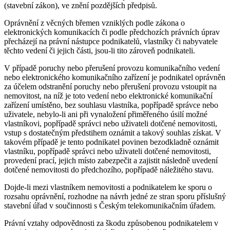
(stavební zákon), ve znění pozdějších předpisů.
Oprávnění z věcných břemen vzniklých podle zákona o
elektronických komunikacích či podle předchozích právních úprav
přecházejí na právní nástupce podnikatelů, vlastníky či nabyvatele
těchto vedení či jejich části, jsou-li tito zároveň podnikateli.
V případě poruchy nebo přerušení provozu komunikačního vedení
nebo elektronického komunikačního zařízení je podnikatel oprávněn
za účelem odstranění poruchy nebo přerušení provozu vstoupit na
nemovitost, na níž je toto vedení nebo elektronické komunikační
zařízení umístěno, bez souhlasu vlastníka, popřípadě správce nebo
uživatele, nebylo-li ani při vynaložení přiměřeného úsilí možné
vlastníkovi, popřípadě správci nebo uživateli dotčené nemovitosti,
vstup s dostatečným předstihem oznámit a takový souhlas získat. V
takovém případě je tento podnikatel povinen bezodkladně oznámit
vlastníku, popřípadě správci nebo uživateli dotčené nemovitosti,
provedení prací, jejich místo zabezpečit a zajistit následně uvedení
dotčené nemovitosti do předchozího, popřípadě náležitého stavu.
Dojde-li mezi vlastníkem nemovitosti a podnikatelem ke sporu o
rozsahu oprávnění, rozhodne na návrh jedné ze stran sporu příslušný
stavební úřad v součinnosti s Českým telekomunikačním úřadem.
Právní vztahy odpovědnosti za škodu způsobenou podnikatelem v