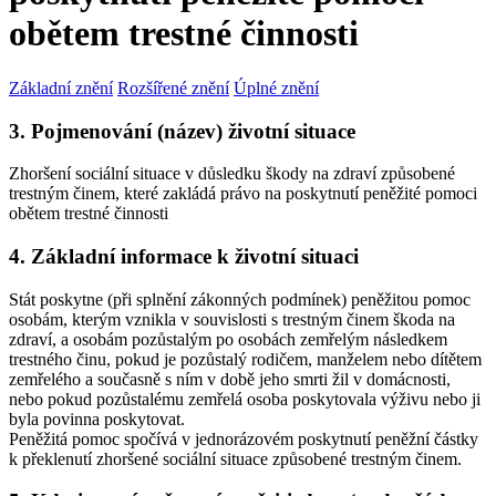
obětem trestné činnosti
Základní znění
Rozšířené znění
Úplné znění
3. Pojmenování (název) životní situace
Zhoršení sociální situace v důsledku škody na zdraví způsobené
trestným činem, které zakládá právo na poskytnutí peněžité pomoci
obětem trestné činnosti
4. Základní informace k životní situaci
Stát poskytne (při splnění zákonných podmínek) peněžitou pomoc
osobám, kterým vznikla v souvislosti s trestným činem škoda na
zdraví, a osobám pozůstalým po osobách zemřelým následkem
trestného činu, pokud je pozůstalý rodičem, manželem nebo dítětem
zemřelého a současně s ním v době jeho smrti žil v domácnosti,
nebo pokud pozůstalému zemřelá osoba poskytovala výživu nebo ji
byla povinna poskytovat.
Peněžitá pomoc spočívá v jednorázovém poskytnutí peněžní částky
k překlenutí zhoršené sociální situace způsobené trestným činem.