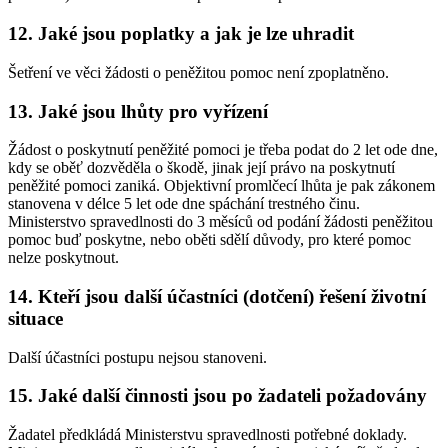
12. Jaké jsou poplatky a jak je lze uhradit
Šetření ve věci žádosti o peněžitou pomoc není zpoplatněno.
13. Jaké jsou lhůty pro vyřízení
Žádost o poskytnutí peněžité pomoci je třeba podat do 2 let ode dne,
kdy se oběť dozvěděla o škodě, jinak její právo na poskytnutí
peněžité pomoci zaniká. Objektivní promlčecí lhůta je pak zákonem
stanovena v délce 5 let ode dne spáchání trestného činu.
Ministerstvo spravedlnosti do 3 měsíců od podání žádosti peněžitou
pomoc buď poskytne, nebo oběti sdělí důvody, pro které pomoc
nelze poskytnout.
14. Kteří jsou další účastníci (dotčení) řešení životní
situace
Další účastníci postupu nejsou stanoveni.
15. Jaké další činnosti jsou po žadateli požadovány
Žadatel předkládá Ministerstvu spravedlnosti potřebné doklady.