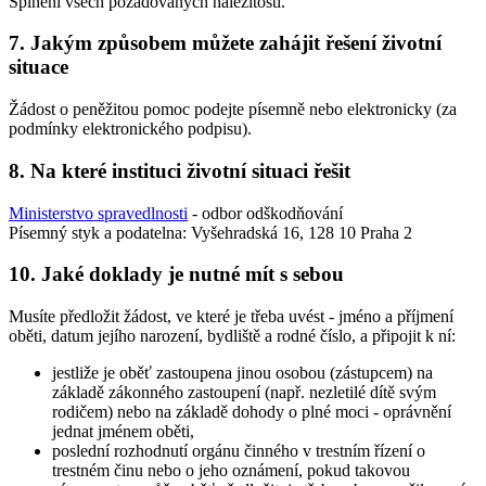
Splnění všech požadovaných náležitostí.
7. Jakým způsobem můžete zahájit řešení životní
situace
Žádost o peněžitou pomoc podejte písemně nebo elektronicky (za
podmínky elektronického podpisu).
8. Na které instituci životní situaci řešit
Ministerstvo spravedlnosti
- odbor odškodňování
Písemný styk a podatelna: Vyšehradská 16, 128 10 Praha 2
10. Jaké doklady je nutné mít s sebou
Musíte předložit žádost, ve které je třeba uvést - jméno a příjmení
oběti, datum jejího narození, bydliště a rodné číslo, a připojit k ní:
jestliže je oběť zastoupena jinou osobou (zástupcem) na
základě zákonného zastoupení (např. nezletilé dítě svým
rodičem) nebo na základě dohody o plné moci - oprávnění
jednat jménem oběti,
poslední rozhodnutí orgánu činného v trestním řízení o
trestném činu nebo o jeho oznámení, pokud takovou