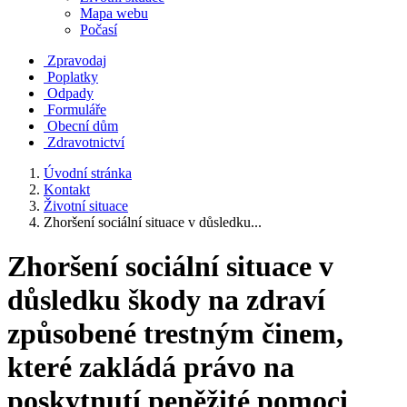
Mapa webu
Počasí
Zpravodaj
Poplatky
Odpady
Formuláře
Obecní dům
Zdravotnictví
Úvodní stránka
Kontakt
Životní situace
Zhoršení sociální situace v důsledku...
Zhoršení sociální situace v
důsledku škody na zdraví
způsobené trestným činem,
které zakládá právo na
poskytnutí peněžité pomoci