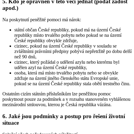
5. Kdo je oprávněn v této věci jednat (podat žádost
apod.)
Na poskytnutí peněžité pomoci má nárok:
státní občan České republiky, pokud má na území České
republiky místo trvalého pobytu nebo pokud se na území
České republiky obvykle zdržuje,
cizinec, pokud na území České republiky v souladu se
zvláštními právními předpisy pobývá nepřetržitě po dobu delší
než 90 dnů,
cizinec, který požádal o udělení azylu nebo kterému byl
udělen azyl na území České republiky,
osoba, která má místo trvalého pobytu nebo se obvykle
zdržuje na území jiného členského státu Evropské unie,
pokud se na území České republiky stala obětí trestného činu.
Ostatním cizím státním příslušníkům lze peněžitou pomoc
poskytnout pouze za podmínek a v rozsahu stanoveném vyhlášenou
mezinárodní smlouvou, kterou je Česká republika vázána.
6. Jaké jsou podmínky a postup pro řešení životní
situace