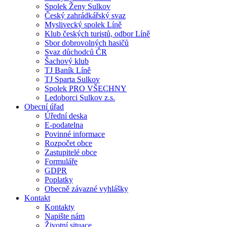
Spolek Ženy Sulkov
Český zahrádkářský svaz
Myslivecký spolek Líně
Klub českých turistů, odbor Líně
Sbor dobrovolných hasičů
Svaz důchodců ČR
Šachový klub
TJ Baník Líně
TJ Sparta Sulkov
Spolek PRO VŠECHNY
Ledoborci Sulkov z.s.
Obecní úřad
Úřední deska
E-podatelna
Povinné informace
Rozpočet obce
Zastupitelé obce
Formuláře
GDPR
Poplatky
Obecně závazné vyhlášky
Kontakt
Kontakty
Napište nám
Životní situace