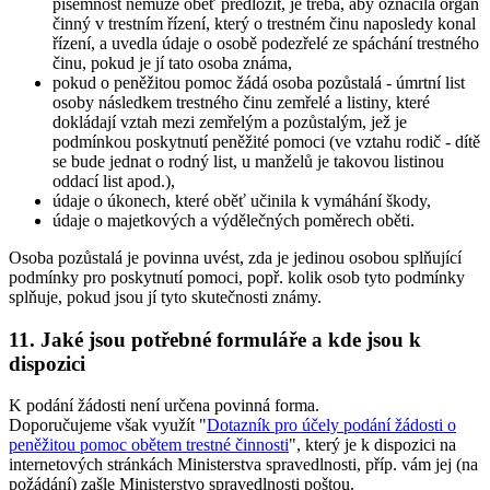
písemnost nemůže oběť předložit, je třeba, aby označila orgán
činný v trestním řízení, který o trestném činu naposledy konal
řízení, a uvedla údaje o osobě podezřelé ze spáchání trestného
činu, pokud je jí tato osoba známa,
pokud o peněžitou pomoc žádá osoba pozůstalá - úmrtní list
osoby následkem trestného činu zemřelé a listiny, které
dokládají vztah mezi zemřelým a pozůstalým, jež je
podmínkou poskytnutí peněžité pomoci (ve vztahu rodič - dítě
se bude jednat o rodný list, u manželů je takovou listinou
oddací list apod.),
údaje o úkonech, které oběť učinila k vymáhání škody,
údaje o majetkových a výdělečných poměrech oběti.
Osoba pozůstalá je povinna uvést, zda je jedinou osobou splňující
podmínky pro poskytnutí pomoci, popř. kolik osob tyto podmínky
splňuje, pokud jsou jí tyto skutečnosti známy.
11. Jaké jsou potřebné formuláře a kde jsou k
dispozici
K podání žádosti není určena povinná forma.
Doporučujeme však využít "
Dotazník pro účely podání žádosti o
peněžitou pomoc obětem trestné činnosti
", který je k dispozici na
internetových stránkách Ministerstva spravedlnosti, příp. vám jej (na
požádání) zašle Ministerstvo spravedlnosti poštou.