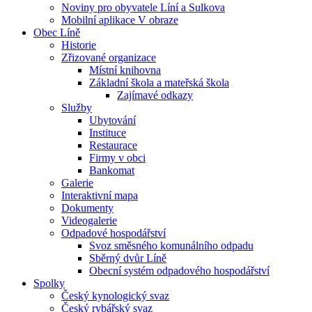
Noviny pro obyvatele Líní a Sulkova
Mobilní aplikace V obraze
Obec Líně
Historie
Zřizované organizace
Místní knihovna
Základní škola a mateřská škola
Zajímavé odkazy
Služby
Ubytování
Instituce
Restaurace
Firmy v obci
Bankomat
Galerie
Interaktivní mapa
Dokumenty
Videogalerie
Odpadové hospodářství
Svoz směsného komunálního odpadu
Sběrný dvůr Líně
Obecní systém odpadového hospodářství
Spolky
Český kynologický svaz
Český rybářský svaz