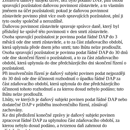
Zemřel-li daňový subjekt dříve, než bylo podáno DAP, plní osoba
spravující pozůstalost daňovou povinnost zůstavitele, a to vlastním
jménem na účet pozůstalosti; pokud je daňovou povinnost
zůstavitele povinno plnit více osob spravujících pozůstalost, plní ji
tyto osoby společně a nerozdílně.
Daňovou povinnost zůstavitele spravuje správce daně, který byl
příslušný ke správě této povinnosti v den smrti zůstavitele.
Osoba spravující pozůstalost je povinna podat řádné DAP do 3
měsíců ode dne smrti zůstavitele, a to za část zdaňovacího období,
která uplynula přede dnem jeho smrti; tuto lhůtu nelze prodloužit.
Osoba spravující pozůstalost je povinna podat řádné DAP do 30 dnů
ode dne skončení řízení o pozůstalosti, a to za část zdaňovacího
období, která uplynula do dne předcházejícího dni skončení řízení o
pozůstalosti.
Při insolvenčním řízení je daňový subjekt povinen podat nejpozději
do 30 dnů ode dne účinnosti rozhodnutí o úpadku řádné DAP za
část zdaňovacího období, která uplynula do dne předcházejícího
účinnosti tohoto rozhodnutí a za kterou dosud nebylo podáno; tuto
lhůtu nelze prodloužit.
Lhůty, ve kterých je daňový subjekt povinen podat řádné DAP nebo
dodatečné DAP v průběhu insolvenčního řízení, zůstávají
zachovány.
Ke dni předložení konečné zprávy je daňový subjekt povinen
zpracovat řádné DAP za uplynulou část zdaňovacího období, za
kterou nebylo dosud podáno, a tvrzenou daň zahrnout do