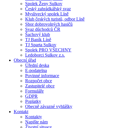
Spolek Ženy Sulkov
Český zahrádkářský svaz
Myslivecký spolek Líně
Klub českých turistů, odbor Líně
Sbor dobrovolných hasičů
Svaz důchodců ČR
Šachový klub
TJ Baník Líně
TJ Sparta Sulkov
Spolek PRO VŠECHNY
Ledoborci Sulkov z.s.
Obecní úřad
Úřední deska
E-podatelna
Povinné informace
Rozpočet obce
Zastupitelé obce
Formuláře
GDPR
Poplatky
Obecně závazné vyhlášky
Kontakt
Kontakty
Napište nám
Životní situace