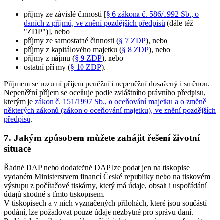
příjmy ze závislé činnosti [
§ 6 zákona č. 586/1992 Sb., o
daních z příjmů, ve znění pozdějších předpisů
(dále též
"ZDP")], nebo
příjmy ze samostatné činnosti (
§ 7 ZDP
), nebo
příjmy z kapitálového majetku (
§ 8 ZDP
), nebo
příjmy z nájmu (
§ 9 ZDP
), nebo
ostatní příjmy (
§ 10 ZDP
).
Příjmem se rozumí příjem peněžní i nepeněžní dosažený i směnou.
Nepeněžní příjem se oceňuje podle zvláštního právního předpisu,
kterým je
zákon č. 151/1997 Sb., o oceňování majetku a o změně
některých zákonů (zákon o oceňování majetku), ve znění pozdějších
předpisů
.
7. Jakým způsobem můžete zahájit řešení životní
situace
Řádné DAP nebo dodatečné DAP lze podat jen na tiskopise
vydaném Ministerstvem financí České republiky nebo na tiskovém
výstupu z počítačové tiskárny, který má údaje, obsah i uspořádání
údajů shodné s tímto tiskopisem.
V tiskopisech a v nich vyznačených přílohách, které jsou součástí
podání, lze požadovat pouze údaje nezbytné pro správu daní.