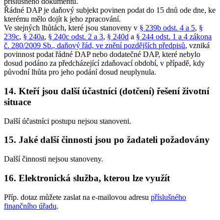
příslušného dokumentu.
Řádné DAP je daňový subjekt povinen podat do 15 dnů ode dne, ke
kterému mělo dojít k jeho zpracování.
Ve stejných lhůtách, které jsou stanoveny v
§ 239b odst. 4 a 5
,
§
239c
,
§ 240a
,
§ 240c odst. 2 a 3
,
§ 240d
a
§ 244 odst. 1 a 4 zákona
č. 280/2009 Sb., daňový řád, ve znění pozdějších předpisů
, vzniká
povinnost podat řádné DAP nebo dodatečné DAP, které nebylo
dosud podáno za předcházející zdaňovací období, v případě, kdy
původní lhůta pro jeho podání dosud neuplynula.
14. Kteří jsou další účastníci (dotčení) řešení životní
situace
Další účastníci postupu nejsou stanoveni.
15. Jaké další činnosti jsou po žadateli požadovány
Další činnosti nejsou stanoveny.
16. Elektronická služba, kterou lze využít
Příp. dotaz můžete zaslat na e-mailovou adresu
příslušného
finančního úřadu
.