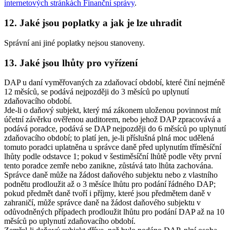
internetových stránkách Finanční správy
.
12. Jaké jsou poplatky a jak je lze uhradit
Správní ani jiné poplatky nejsou stanoveny.
13. Jaké jsou lhůty pro vyřízení
DAP u daní vyměřovaných za zdaňovací období, které činí nejméně
12 měsíců, se podává nejpozději do 3 měsíců po uplynutí
zdaňovacího období.
Jde-li o daňový subjekt, který má zákonem uloženou povinnost mít
účetní závěrku ověřenou auditorem, nebo jehož DAP zpracovává a
podává poradce, podává se DAP nejpozději do 6 měsíců po uplynutí
zdaňovacího období; to platí jen, je-li příslušná plná moc udělená
tomuto poradci uplatněna u správce daně před uplynutím tříměsíční
lhůty podle odstavce 1; pokud v šestiměsíční lhůtě podle věty první
tento poradce zemře nebo zanikne, zůstává tato lhůta zachována.
Správce daně může na žádost daňového subjektu nebo z vlastního
podnětu prodloužit až o 3 měsíce lhůtu pro podání řádného DAP;
pokud předmět daně tvoří i příjmy, které jsou předmětem daně v
zahraničí, může správce daně na žádost daňového subjektu v
odůvodněných případech prodloužit lhůtu pro podání DAP až na 10
měsíců po uplynutí zdaňovacího období.