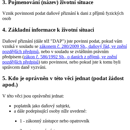
3. Pojmenování (název) životní situace
Vznik povinnosti podat daňové přiznání k dani z příjmů fyzických
osob
4. Základní informace k životní situaci
Daňové přiznání (dále též "DAP") jste povinni podat, pokud vám
vzniká v souladu se
zákonem č. 280/2009 Sb., daňový řád, ve znění
pozdějších předpisů
, nebo v souladu se zvláštním právním
předpisem (
zákon č. 586/1992 Sb., o daních z příjmů, ve znění
pozdějších předpisů
) tato povinnost, nebo pokud jste k tomu byli
správcem daně vyzváni.
5. Kdo je oprávněn v této věci jednat (podat žádost
apod.)
V této věci jsou oprávněni jednat:
poplatník jako daňový subjekt,
a dále podepisující osoby níže uvedené:
1 - zákonný zástupce nebo opatrovník