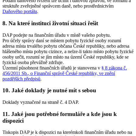
Podání daňového tvrzení lze učinit i datovou zprávou, ve formátu a
struktuře zveřejněné správcem daně, nebo prostřednictvím
Daňového portálu
.
8. Na které instituci životní situaci řešit
DAP podejte na finančním úřadu v místě vašeho pobytu.
Pro účely správy daní se místem pobytu fyzické osoby rozumí
adresa místa trvalého pobytu občana České republiky, nebo adresa
hlášeného místa pobytu cizince, a nelze-li takto místo pobytu fyzické
osoby určit, rozumí se jím místo na území České republiky, kde se
fyzická osoba převážně zdržuje.
Územní působnost finančních úřadů je stanovena v
§ 8 zákona č.
456/2011 Sb., o Finanční správě České republiky, ve znění
pozdějších předpisů
.
10. Jaké doklady je nutné mít s sebou
Doklady vyznačené na straně č. 4 DAP.
11. Jaké jsou potřebné formuláře a kde jsou k
dispozici
Tiskopis DAP je k dispozici na kterémkoli finančním úřadu nebo na