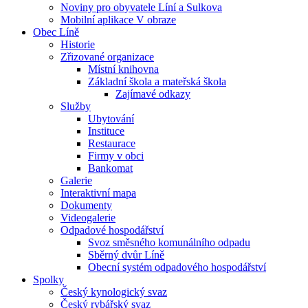
Noviny pro obyvatele Líní a Sulkova
Mobilní aplikace V obraze
Obec Líně
Historie
Zřizované organizace
Místní knihovna
Základní škola a mateřská škola
Zajímavé odkazy
Služby
Ubytování
Instituce
Restaurace
Firmy v obci
Bankomat
Galerie
Interaktivní mapa
Dokumenty
Videogalerie
Odpadové hospodářství
Svoz směsného komunálního odpadu
Sběrný dvůr Líně
Obecní systém odpadového hospodářství
Spolky
Český kynologický svaz
Český rybářský svaz