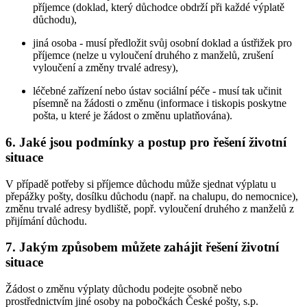
příjemce (doklad, který důchodce obdrží při každé výplatě
důchodu),
jiná osoba - musí předložit svůj osobní doklad a ústřižek pro
příjemce (nelze u vyloučení druhého z manželů, zrušení
vyloučení a změny trvalé adresy),
léčebné zařízení nebo ústav sociální péče - musí tak učinit
písemně na žádosti o změnu (informace i tiskopis poskytne
pošta, u které je žádost o změnu uplatňována).
6. Jaké jsou podmínky a postup pro řešení životní
situace
V případě potřeby si příjemce důchodu může sjednat výplatu u
přepážky pošty, dosílku důchodu (např. na chalupu, do nemocnice),
změnu trvalé adresy bydliště, popř. vyloučení druhého z manželů z
přijímání důchodu.
7. Jakým způsobem můžete zahájit řešení životní
situace
Žádost o změnu výplaty důchodu podejte osobně nebo
prostřednictvím jiné osoby na pobočkách České pošty, s.p.