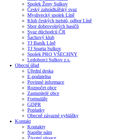
Spolek Ženy Sulkov
Český zahrádkářský svaz
Myslivecký spolek Líně
Klub českých turistů, odbor Líně
Sbor dobrovolných hasičů
Svaz důchodců ČR
Šachový klub
TJ Baník Líně
TJ Sparta Sulkov
Spolek PRO VŠECHNY
Ledoborci Sulkov z.s.
Obecní úřad
Úřední deska
E-podatelna
Povinné informace
Rozpočet obce
Zastupitelé obce
Formuláře
GDPR
Poplatky
Obecně závazné vyhlášky
Kontakt
Kontakty
Napište nám
Životní situace