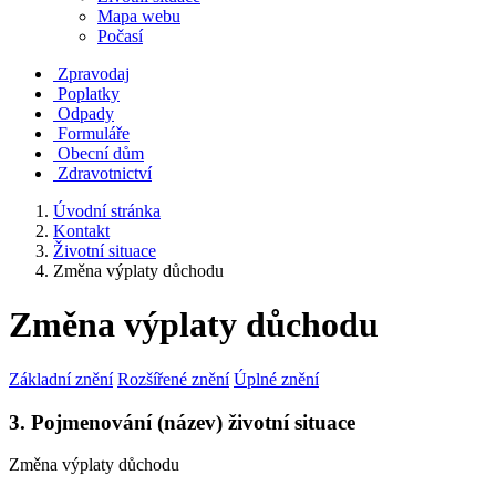
Mapa webu
Počasí
Zpravodaj
Poplatky
Odpady
Formuláře
Obecní dům
Zdravotnictví
Úvodní stránka
Kontakt
Životní situace
Změna výplaty důchodu
Změna výplaty důchodu
Základní znění
Rozšířené znění
Úplné znění
3. Pojmenování (název) životní situace
Změna výplaty důchodu