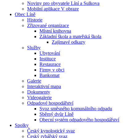
Noviny pro obyvatele Líní a Sulkova
Mobilní aplikace V obraze
Obec Líně
Historie
Zřizované organizace
Místní knihovna
Základní škola a mateřská škola
Zajímavé odkazy
Služby
Ubytování
Instituce
Restaurace
Firmy v obci
Bankomat
Galerie
Interaktivní mapa
Dokumenty
Videogalerie
Odpadové hospodářství
Svoz směsného komunálního odpadu
Sběrný dvůr Líně
Obecní systém odpadového hospodářství
Spolky
Český kynologický svaz
Český rybářský svaz