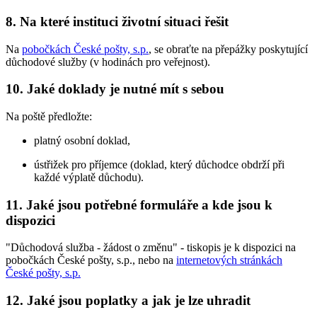
8. Na které instituci životní situaci řešit
Na
pobočkách České pošty, s.p.
, se obraťte na přepážky poskytující
důchodové služby (v hodinách pro veřejnost).
10. Jaké doklady je nutné mít s sebou
Na poště předložte:
platný osobní doklad,
ústřižek pro příjemce (doklad, který důchodce obdrží při
každé výplatě důchodu).
11. Jaké jsou potřebné formuláře a kde jsou k
dispozici
"Důchodová služba - žádost o změnu" - tiskopis je k dispozici na
pobočkách České pošty, s.p., nebo na
internetových stránkách
České pošty, s.p.
12. Jaké jsou poplatky a jak je lze uhradit