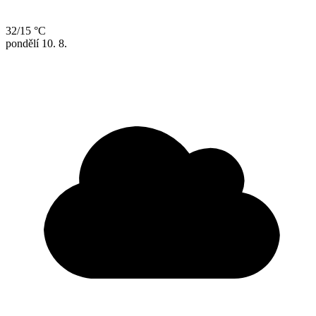
32/15 °C
pondělí
10. 8.