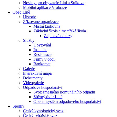
Noviny pro obyvatele Líní a Sulkova
Mobilní aplikace V obraze
Obec Líně
Historie
Zřizované organizace
Místní knihovna
Základní škola a mateřská škola
Zajímavé odkazy
Služby
Ubytování
Instituce
Restaurace
Firmy v obci
Bankomat
Galerie
Interaktivní mapa
Dokumenty
Videogalerie
Odpadové hospodářství
Svoz směsného komunálního odpadu
Sběrný dvůr Líně
Obecní systém odpadového hospodářství
Spolky
Český kynologický svaz
Český rybářský svaz