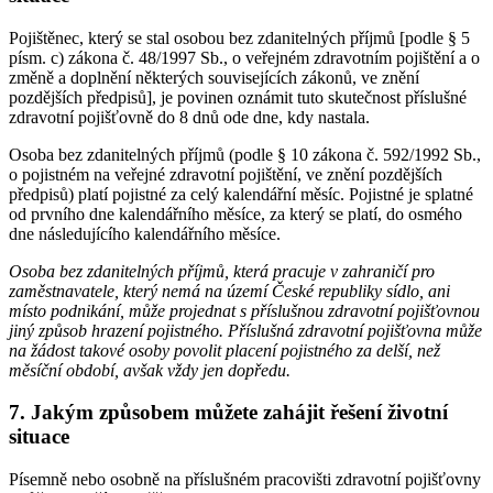
Pojištěnec, který se stal osobou bez zdanitelných příjmů [podle § 5
písm. c) zákona č. 48/1997 Sb., o veřejném zdravotním pojištění a o
změně a doplnění některých souvisejících zákonů, ve znění
pozdějších předpisů], je povinen oznámit tuto skutečnost příslušné
zdravotní pojišťovně do 8 dnů ode dne, kdy nastala.
Osoba bez zdanitelných příjmů (podle § 10 zákona č. 592/1992 Sb.,
o pojistném na veřejné zdravotní pojištění, ve znění pozdějších
předpisů) platí pojistné za celý kalendářní měsíc. Pojistné je splatné
od prvního dne kalendářního měsíce, za který se platí, do osmého
dne následujícího kalendářního měsíce.
Osoba bez zdanitelných příjmů, která pracuje v zahraničí pro
zaměstnavatele, který nemá na území České republiky sídlo, ani
místo podnikání, může projednat s příslušnou zdravotní pojišťovnou
jiný způsob hrazení pojistného. Příslušná zdravotní pojišťovna může
na žádost takové osoby povolit placení pojistného za delší, než
měsíční období, avšak vždy jen dopředu.
7. Jakým způsobem můžete zahájit řešení životní
situace
Písemně nebo osobně na příslušném pracovišti zdravotní pojišťovny