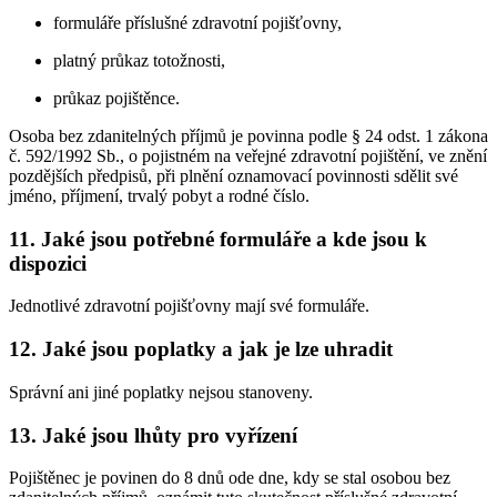
formuláře příslušné zdravotní pojišťovny,
platný průkaz totožnosti,
průkaz pojištěnce.
Osoba bez zdanitelných příjmů je povinna podle § 24 odst. 1 zákona
č. 592/1992 Sb., o pojistném na veřejné zdravotní pojištění, ve znění
pozdějších předpisů, při plnění oznamovací povinnosti sdělit své
jméno, příjmení, trvalý pobyt a rodné číslo.
11. Jaké jsou potřebné formuláře a kde jsou k
dispozici
Jednotlivé zdravotní pojišťovny mají své formuláře.
12. Jaké jsou poplatky a jak je lze uhradit
Správní ani jiné poplatky nejsou stanoveny.
13. Jaké jsou lhůty pro vyřízení
Pojištěnec je povinen do 8 dnů ode dne, kdy se stal osobou bez