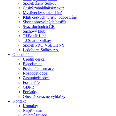
Spolek Ženy Sulkov
Český zahrádkářský svaz
Myslivecký spolek Líně
Klub českých turistů, odbor Líně
Sbor dobrovolných hasičů
Svaz důchodců ČR
Šachový klub
TJ Baník Líně
TJ Sparta Sulkov
Spolek PRO VŠECHNY
Ledoborci Sulkov z.s.
Obecní úřad
Úřední deska
E-podatelna
Povinné informace
Rozpočet obce
Zastupitelé obce
Formuláře
GDPR
Poplatky
Obecně závazné vyhlášky
Kontakt
Kontakty
Napište nám
Životní situace