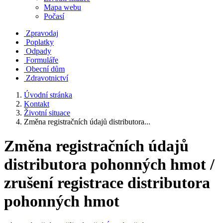
Mapa webu
Počasí
Zpravodaj
Poplatky
Odpady
Formuláře
Obecní dům
Zdravotnictví
Úvodní stránka
Kontakt
Životní situace
Změna registračních údajů distributora...
Změna registračních údajů
distributora pohonných hmot /
zrušení registrace distributora
pohonných hmot