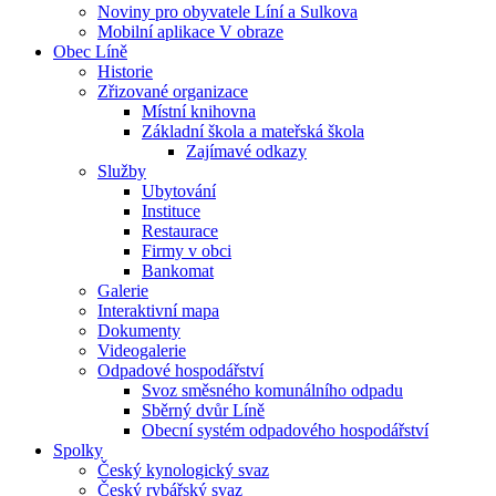
Noviny pro obyvatele Líní a Sulkova
Mobilní aplikace V obraze
Obec Líně
Historie
Zřizované organizace
Místní knihovna
Základní škola a mateřská škola
Zajímavé odkazy
Služby
Ubytování
Instituce
Restaurace
Firmy v obci
Bankomat
Galerie
Interaktivní mapa
Dokumenty
Videogalerie
Odpadové hospodářství
Svoz směsného komunálního odpadu
Sběrný dvůr Líně
Obecní systém odpadového hospodářství
Spolky
Český kynologický svaz
Český rybářský svaz