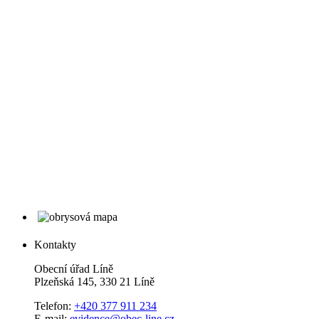
Kontakty
Obecní úřad Líně
Plzeňská 145, 330 21 Líně
Telefon:
+420 377 911 234
E-mail:
evidence@obec-line.cz