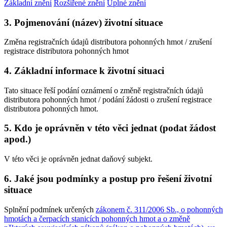
Základní znění
Rozšířené znění
Úplné znění
3. Pojmenování (název) životní situace
Změna registračních údajů distributora pohonných hmot / zrušení
registrace distributora pohonných hmot
4. Základní informace k životní situaci
Tato situace řeší podání oznámení o změně registračních údajů
distributora pohonných hmot / podání žádosti o zrušení registrace
distributora pohonných hmot.
5. Kdo je oprávněn v této věci jednat (podat žádost
apod.)
V této věci je oprávněn jednat daňový subjekt.
6. Jaké jsou podmínky a postup pro řešení životní
situace
Splnění podmínek určených
zákonem č. 311/2006 Sb., o pohonných
hmotách a čerpacích stanicích pohonných hmot a o změně