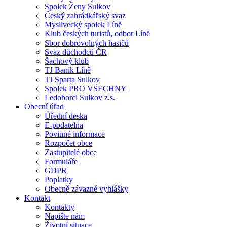
Spolek Ženy Sulkov
Český zahrádkářský svaz
Myslivecký spolek Líně
Klub českých turistů, odbor Líně
Sbor dobrovolných hasičů
Svaz důchodců ČR
Šachový klub
TJ Baník Líně
TJ Sparta Sulkov
Spolek PRO VŠECHNY
Ledoborci Sulkov z.s.
Obecní úřad
Úřední deska
E-podatelna
Povinné informace
Rozpočet obce
Zastupitelé obce
Formuláře
GDPR
Poplatky
Obecně závazné vyhlášky
Kontakt
Kontakty
Napište nám
Životní situace