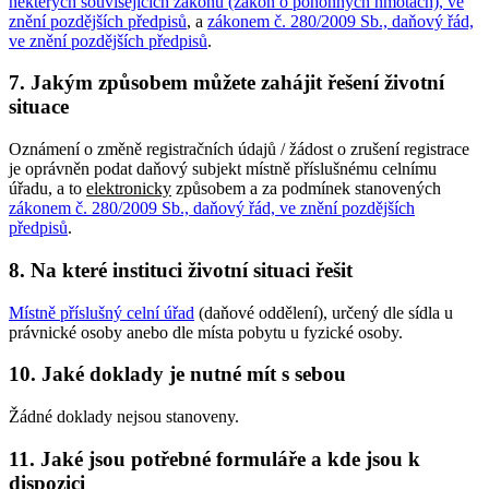
některých souvisejících zákonů (zákon o pohonných hmotách), ve
znění pozdějších předpisů
, a
zákonem č. 280/2009 Sb., daňový řád,
ve znění pozdějších předpisů
.
7. Jakým způsobem můžete zahájit řešení životní
situace
Oznámení o změně registračních údajů / žádost o zrušení registrace
je oprávněn podat daňový subjekt místně příslušnému celnímu
úřadu, a to
elektronicky
způsobem a za podmínek stanovených
zákonem č. 280/2009 Sb., daňový řád, ve znění pozdějších
předpisů
.
8. Na které instituci životní situaci řešit
Místně příslušný celní úřad
(daňové oddělení), určený dle sídla u
právnické osoby anebo dle místa pobytu u fyzické osoby.
10. Jaké doklady je nutné mít s sebou
Žádné doklady nejsou stanoveny.
11. Jaké jsou potřebné formuláře a kde jsou k
dispozici