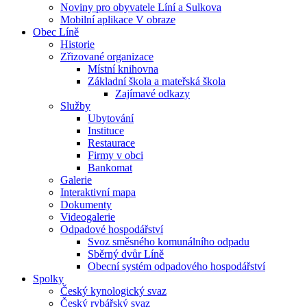
Noviny pro obyvatele Líní a Sulkova
Mobilní aplikace V obraze
Obec Líně
Historie
Zřizované organizace
Místní knihovna
Základní škola a mateřská škola
Zajímavé odkazy
Služby
Ubytování
Instituce
Restaurace
Firmy v obci
Bankomat
Galerie
Interaktivní mapa
Dokumenty
Videogalerie
Odpadové hospodářství
Svoz směsného komunálního odpadu
Sběrný dvůr Líně
Obecní systém odpadového hospodářství
Spolky
Český kynologický svaz
Český rybářský svaz