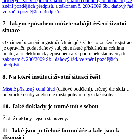
některých souvisejících zákonů (zákon o pohonných hmotách), ve
znění pozdějších předpisů
, a
zákonem č. 280/2009 Sb., daňový řád,
ve znění pozdějších předpisů
.
7. Jakým způsobem můžete zahájit řešení životní
situace
Oznámení o změně registračních údajů / žádost o zrušení registrace
je oprávněn podat daňový subjekt místně příslušnému celnímu
úřadu, a to
elektronicky
způsobem a za podmínek stanovených
zákonem č. 280/2009 Sb., daňový řád, ve znění pozdějších
předpisů
.
8. Na které instituci životní situaci řešit
Místně příslušný celní úřad
(daňové oddělení), určený dle sídla u
právnické osoby anebo dle místa pobytu u fyzické osoby.
10. Jaké doklady je nutné mít s sebou
Žádné doklady nejsou stanoveny.
11. Jaké jsou potřebné formuláře a kde jsou k
dispozici