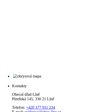
Kontakty
Obecní úřad Líně
Plzeňská 145, 330 21 Líně
Telefon:
+420 377 911 234
E-mail:
evidence@obec-line.cz