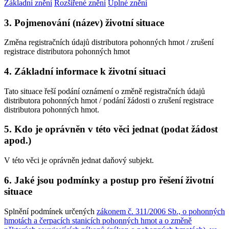
Základní znění
Rozšířené znění
Úplné znění
3. Pojmenování (název) životní situace
Změna registračních údajů distributora pohonných hmot / zrušení
registrace distributora pohonných hmot
4. Základní informace k životní situaci
Tato situace řeší podání oznámení o změně registračních údajů
distributora pohonných hmot / podání žádosti o zrušení registrace
distributora pohonných hmot.
5. Kdo je oprávněn v této věci jednat (podat žádost
apod.)
V této věci je oprávněn jednat daňový subjekt.
6. Jaké jsou podmínky a postup pro řešení životní
situace
Splnění podmínek určených
zákonem č. 311/2006 Sb., o pohonných
hmotách a čerpacích stanicích pohonných hmot a o změně