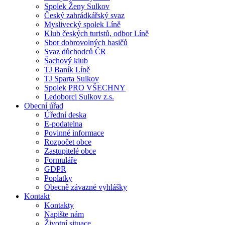
Spolek Ženy Sulkov
Český zahrádkářský svaz
Myslivecký spolek Líně
Klub českých turistů, odbor Líně
Sbor dobrovolných hasičů
Svaz důchodců ČR
Šachový klub
TJ Baník Líně
TJ Sparta Sulkov
Spolek PRO VŠECHNY
Ledoborci Sulkov z.s.
Obecní úřad
Úřední deska
E-podatelna
Povinné informace
Rozpočet obce
Zastupitelé obce
Formuláře
GDPR
Poplatky
Obecně závazné vyhlášky
Kontakt
Kontakty
Napište nám
Životní situace