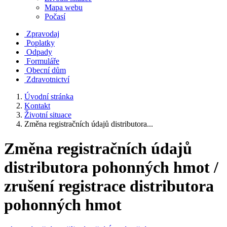
Mapa webu
Počasí
Zpravodaj
Poplatky
Odpady
Formuláře
Obecní dům
Zdravotnictví
Úvodní stránka
Kontakt
Životní situace
Změna registračních údajů distributora...
Změna registračních údajů
distributora pohonných hmot /
zrušení registrace distributora
pohonných hmot