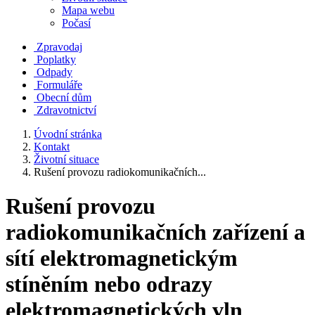
Mapa webu
Počasí
Zpravodaj
Poplatky
Odpady
Formuláře
Obecní dům
Zdravotnictví
Úvodní stránka
Kontakt
Životní situace
Rušení provozu radiokomunikačních...
Rušení provozu
radiokomunikačních zařízení a
sítí elektromagnetickým
stíněním nebo odrazy
elektromagnetických vln