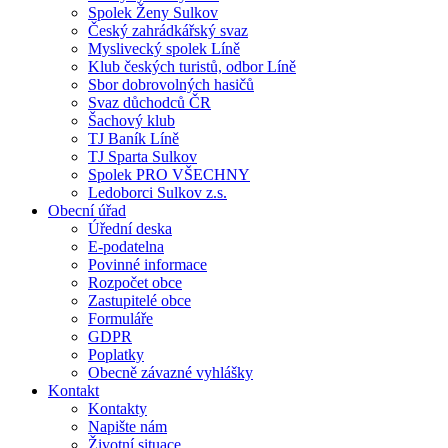
Spolek Ženy Sulkov
Český zahrádkářský svaz
Myslivecký spolek Líně
Klub českých turistů, odbor Líně
Sbor dobrovolných hasičů
Svaz důchodců ČR
Šachový klub
TJ Baník Líně
TJ Sparta Sulkov
Spolek PRO VŠECHNY
Ledoborci Sulkov z.s.
Obecní úřad
Úřední deska
E-podatelna
Povinné informace
Rozpočet obce
Zastupitelé obce
Formuláře
GDPR
Poplatky
Obecně závazné vyhlášky
Kontakt
Kontakty
Napište nám
Životní situace