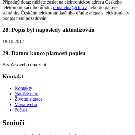
Případný dotaz můžete zaslat na elektronickou adresu Českého
telekomunikačního úřadu:
podatelna@ctu.cz
nebo do datové
schránky Českého telekomunikačního úřadu:
a9qaats
; elektronický
podpis není požadován.
28. Popis byl naposledy aktualizován
18.10.2017
29. Datum konce platnosti popisu
Bez časového omezení.
Kontakt
Kontakty
Napište nám
Životní situace
Mapa webu
Počasí
Senioři