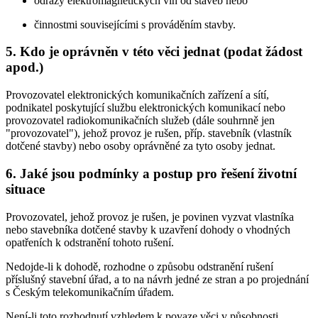
odrazy elektromagnetických vln od staveb nebo
činnostmi souvisejícími s prováděním stavby.
5. Kdo je oprávněn v této věci jednat (podat žádost
apod.)
Provozovatel elektronických komunikačních zařízení a sítí,
podnikatel poskytující službu elektronických komunikací nebo
provozovatel radiokomunikačních služeb (dále souhrnně jen
"provozovatel"), jehož provoz je rušen, příp. stavebník (vlastník
dotčené stavby) nebo osoby oprávněné za tyto osoby jednat.
6. Jaké jsou podmínky a postup pro řešení životní
situace
Provozovatel, jehož provoz je rušen, je povinen vyzvat vlastníka
nebo stavebníka dotčené stavby k uzavření dohody o vhodných
opatřeních k odstranění tohoto rušení.
Nedojde-li k dohodě, rozhodne o způsobu odstranění rušení
příslušný stavební úřad, a to na návrh jedné ze stran a po projednání
s Českým telekomunikačním úřadem.
Není-li toto rozhodnutí vzhledem k povaze věci v působnosti