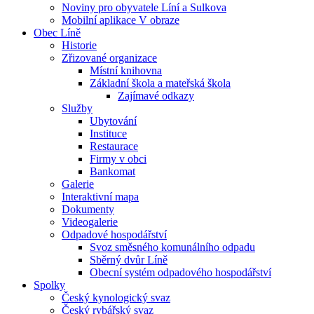
Noviny pro obyvatele Líní a Sulkova
Mobilní aplikace V obraze
Obec Líně
Historie
Zřizované organizace
Místní knihovna
Základní škola a mateřská škola
Zajímavé odkazy
Služby
Ubytování
Instituce
Restaurace
Firmy v obci
Bankomat
Galerie
Interaktivní mapa
Dokumenty
Videogalerie
Odpadové hospodářství
Svoz směsného komunálního odpadu
Sběrný dvůr Líně
Obecní systém odpadového hospodářství
Spolky
Český kynologický svaz
Český rybářský svaz