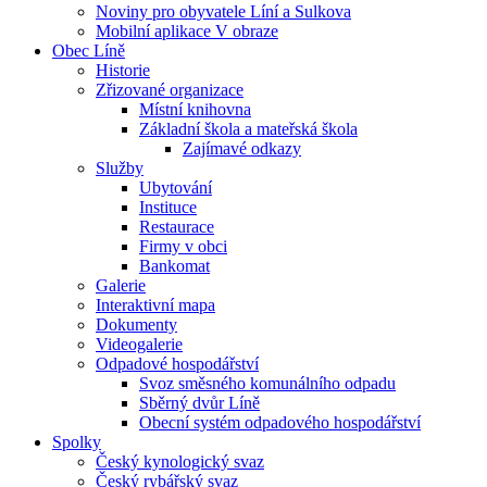
Noviny pro obyvatele Líní a Sulkova
Mobilní aplikace V obraze
Obec Líně
Historie
Zřizované organizace
Místní knihovna
Základní škola a mateřská škola
Zajímavé odkazy
Služby
Ubytování
Instituce
Restaurace
Firmy v obci
Bankomat
Galerie
Interaktivní mapa
Dokumenty
Videogalerie
Odpadové hospodářství
Svoz směsného komunálního odpadu
Sběrný dvůr Líně
Obecní systém odpadového hospodářství
Spolky
Český kynologický svaz
Český rybářský svaz