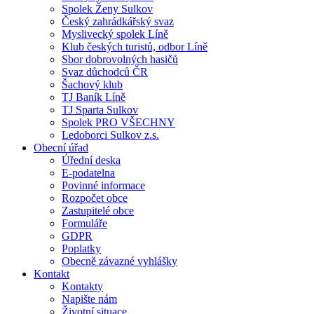
Spolek Ženy Sulkov
Český zahrádkářský svaz
Myslivecký spolek Líně
Klub českých turistů, odbor Líně
Sbor dobrovolných hasičů
Svaz důchodců ČR
Šachový klub
TJ Baník Líně
TJ Sparta Sulkov
Spolek PRO VŠECHNY
Ledoborci Sulkov z.s.
Obecní úřad
Úřední deska
E-podatelna
Povinné informace
Rozpočet obce
Zastupitelé obce
Formuláře
GDPR
Poplatky
Obecně závazné vyhlášky
Kontakt
Kontakty
Napište nám
Životní situace