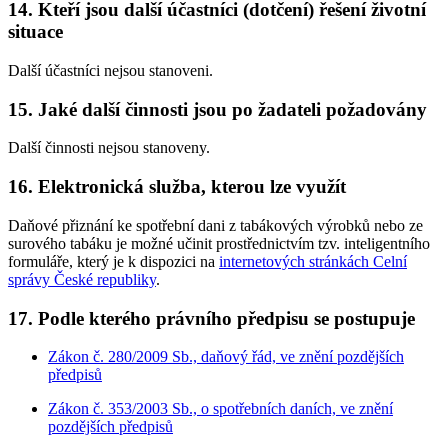
14. Kteří jsou další účastníci (dotčení) řešení životní
situace
Další účastníci nejsou stanoveni.
15. Jaké další činnosti jsou po žadateli požadovány
Další činnosti nejsou stanoveny.
16. Elektronická služba, kterou lze využít
Daňové přiznání ke spotřební dani z tabákových výrobků nebo ze
surového tabáku je možné učinit prostřednictvím tzv. inteligentního
formuláře, který je k dispozici na
internetových stránkách Celní
správy České republiky
.
17. Podle kterého právního předpisu se postupuje
Zákon č. 280/2009 Sb., daňový řád, ve znění pozdějších
předpisů
Zákon č. 353/2003 Sb., o spotřebních daních, ve znění
pozdějších předpisů