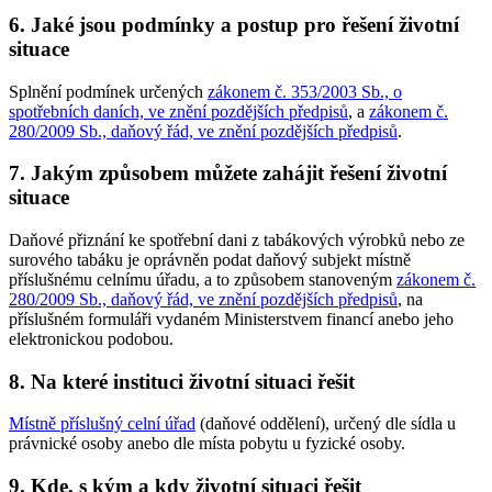
6. Jaké jsou podmínky a postup pro řešení životní
situace
Splnění podmínek určených
zákonem č. 353/2003 Sb., o
spotřebních daních, ve znění pozdějších předpisů
, a
zákonem č.
280/2009 Sb., daňový řád, ve znění pozdějších předpisů
.
7. Jakým způsobem můžete zahájit řešení životní
situace
Daňové přiznání ke spotřební dani z tabákových výrobků nebo ze
surového tabáku je oprávněn podat daňový subjekt místně
příslušnému celnímu úřadu, a to způsobem stanoveným
zákonem č.
280/2009 Sb., daňový řád, ve znění pozdějších předpisů
, na
příslušném formuláři vydaném Ministerstvem financí anebo jeho
elektronickou podobou.
8. Na které instituci životní situaci řešit
Místně příslušný celní úřad
(daňové oddělení), určený dle sídla u
právnické osoby anebo dle místa pobytu u fyzické osoby.
9. Kde, s kým a kdy životní situaci řešit