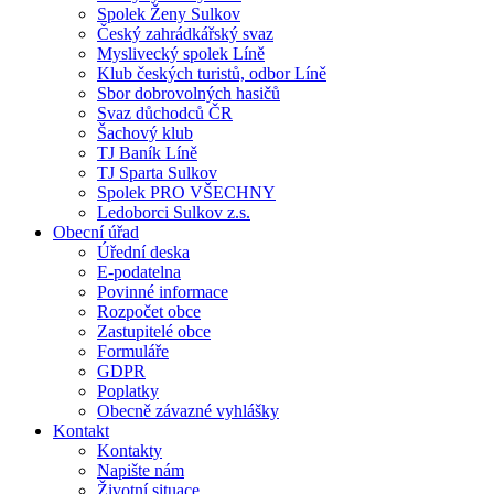
Spolek Ženy Sulkov
Český zahrádkářský svaz
Myslivecký spolek Líně
Klub českých turistů, odbor Líně
Sbor dobrovolných hasičů
Svaz důchodců ČR
Šachový klub
TJ Baník Líně
TJ Sparta Sulkov
Spolek PRO VŠECHNY
Ledoborci Sulkov z.s.
Obecní úřad
Úřední deska
E-podatelna
Povinné informace
Rozpočet obce
Zastupitelé obce
Formuláře
GDPR
Poplatky
Obecně závazné vyhlášky
Kontakt
Kontakty
Napište nám
Životní situace