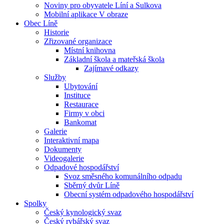
Noviny pro obyvatele Líní a Sulkova
Mobilní aplikace V obraze
Obec Líně
Historie
Zřizované organizace
Místní knihovna
Základní škola a mateřská škola
Zajímavé odkazy
Služby
Ubytování
Instituce
Restaurace
Firmy v obci
Bankomat
Galerie
Interaktivní mapa
Dokumenty
Videogalerie
Odpadové hospodářství
Svoz směsného komunálního odpadu
Sběrný dvůr Líně
Obecní systém odpadového hospodářství
Spolky
Český kynologický svaz
Český rybářský svaz