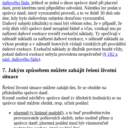
daňového řádu
, jelikož se jedná o úkon správce daně při placení
daní, proti kterému není připuštěno odvolání. Námitku lze podat u
správce daně, který vyrozumění provedl, a to ve lhůtě 30 dnů ode
dne, kdy bylo daňovému subjektu doručeno vyrozumění.
Daňový subjekt (dlužník) si musí být vědom toho, že v případě, že
svůj dluh vůči správci daně nezaplatí řádně a včas, vznikají mu po
nařízení daňové exekuce rovněž exekuční náklady. Ty spočívají v
náhradě nákladů za nařízení daňové exekuce, v náhradě nákladů za
výkon prodeje a v náhradě hotových výdajů vzniklých při provádění
daňové exekuce. Exekuční náklady je dlužník povinen hradit vždy,
pokud daňová exekuce nebyla provedena neoprávněně (
§ 182 a
násl. daňového řádu
).
7. Jakým způsobem můžete zahájit řešení životní
situace
Řešení životní situace můžete zahájit tím, že se obrátíte na
příslušného správce daně.
Kromě osobní návštěvy správce daně (v úředních hodinách) se na
správce daně můžete obrátit, resp. učinit podání:
písemně (v listinné podobě)
, a to buď prostřednictvím
provozovatele poštovních služeb, nebo osobně přímo u
správce daně; písemná podání musí být vlastnoručně