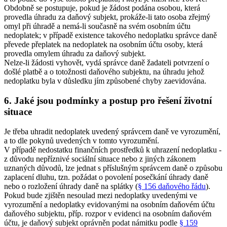
Obdobně se postupuje, pokud je žádost podána osobou, která
provedla úhradu za daňový subjekt, prokáže-li tato osoba zřejmý
omyl při úhradě a nemá-li současně na svém osobním účtu
nedoplatek; v případě existence takového nedoplatku správce daně
převede přeplatek na nedoplatek na osobním účtu osoby, která
provedla omylem úhradu za daňový subjekt.
Nelze-li žádosti vyhovět, vydá správce daně žadateli potvrzení o
došlé platbě a o totožnosti daňového subjektu, na úhradu jehož
nedoplatku byla v důsledku jím způsobené chyby zaevidována.
6. Jaké jsou podmínky a postup pro řešení životní
situace
Je třeba uhradit nedoplatek uvedený správcem daně ve vyrozumění,
a to dle pokynů uvedených v tomto vyrozumění.
V případě nedostatku finančních prostředků k uhrazení nedoplatku -
z důvodu nepříznivé sociální situace nebo z jiných zákonem
uznaných důvodů, lze jednat s příslušným správcem daně o způsobu
zaplacení dluhu, tzn. požádat o povolení posečkání úhrady daně
nebo o rozložení úhrady daně na splátky (
§ 156 daňového řádu
).
Pokud bude zjištěn nesoulad mezi nedoplatky uvedenými ve
vyrozumění a nedoplatky evidovanými na osobním daňovém účtu
daňového subjektu, příp. rozpor v evidenci na osobním daňovém
účtu, je daňový subjekt oprávněn podat námitku podle
§ 159