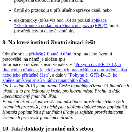
podepsána osobou, která podání činí,
ústně do protokolu
u příslušného správce daně, nebo
elektronicky
(blíže viz bod 16) za použití
aplikace
"Elektronická podání pro Finanční správu (EPO)"
, popř.
prostřednictvím datové schránky.
8. Na které instituci životní situaci řešit
Obraťte se na
příslušný finanční úřad
, resp. na jeho územní
pracoviště, na němž je uložen spis.
Informace o uložení spisu lze nalézt v "
Pokynu č. GFŘ-D-12, o
finančních úřadech, jejich územních pracovištích a o umístění spisu
nebo jeho příslušné části
", a dále v "
Pokynu č. GFŘ-D-13, ke
změně umístění spisů v rámci finančního úřadu
".
Od 1. ledna 2013 je na území České republiky zřízeno 14 finančních
úřadů, a to pro jednotlivé kraje, pro hlavní město Prahu, a dále
Specializovaný finanční úřad.
Finanční úřad vykonává věcnou působnost prostřednictvím svých
územních pracovišť, na nichž jsou uloženy daňové spisy poplatníků.
Kontakt poplatníků s finančními úřady je zajištěn prostřednictvím
územních pracovišť finančních úřadů.
10. Jaké doklady je nutné mít s sebou