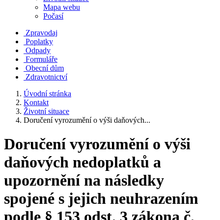
Mapa webu
Počasí
Zpravodaj
Poplatky
Odpady
Formuláře
Obecní dům
Zdravotnictví
Úvodní stránka
Kontakt
Životní situace
Doručení vyrozumění o výši daňových...
Doručení vyrozumění o výši
daňových nedoplatků a
upozornění na následky
spojené s jejich neuhrazením
podle § 153 odst. 3 zákona č.