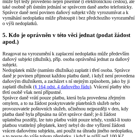
může být tedy provedeno nejen písemně (i elektronickou cestou), ale
také osobně při ústním jednání se správcem daně anebo telefonicky.
Správce daně není povinen daňový subjekt vždy vyrozumívat a k
vymáhání nedoplatku může přistoupit i bez předchozího vyrozumění
o výši nedoplatků.
5. Kdo je oprávněn v této věci jednat (podat žádost
apod.)
Reagovat na vyrozumění k zaplacení nedoplatku může především
daňový subjekt (dlužník), příp. osoba oprávněná jednat za daňový
subjekt.
Nedoplatek může (namísto dlužníka) zaplatit i třetí osoba. Správce
daně je povinen přijmout každou platbu daně, i když není provedena
daňovým dlužníkem, a zacházet s ní stejným způsobem, jako by ji
zaplatil dlužník (
§ 164 odst. 4 daňového řádu
). Vrácení platby této
třetí osobě však není přípustné.
Správce daně vrátí pouze platbu, která byla provedena zřejmým
omylem, a to na žádost poskytovatele platebních služeb nebo
provozovatele poštovních služeb, učiněnou nejpozději v den, kdy
platba daně byla připsána na účet správce daně; je-li žádost
uplatněna později, lze tuto platbu vrátit pouze tehdy, vznikl-li touto
platbou vratitelný přeplatek, který nebyl do dne vyřízení žádosti
vrácen daňovému subjektu, ani použit na úhradu jiného nedoplatku,
a to pouze do výše tohoto přeplatku, i když je nižší než 100 Kč.