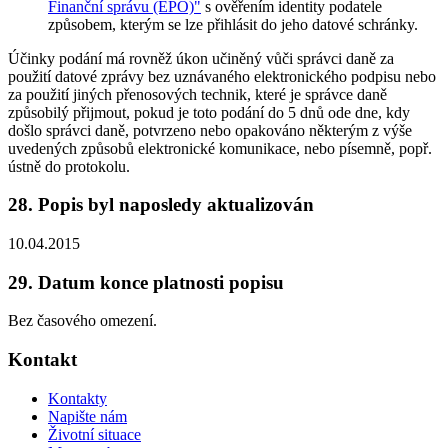
Finanční správu (EPO)"
s ověřením identity podatele
způsobem, kterým se lze přihlásit do jeho datové schránky.
Účinky podání má rovněž úkon učiněný vůči správci daně za
použití datové zprávy bez uznávaného elektronického podpisu nebo
za použití jiných přenosových technik, které je správce daně
způsobilý přijmout, pokud je toto podání do 5 dnů ode dne, kdy
došlo správci daně, potvrzeno nebo opakováno některým z výše
uvedených způsobů elektronické komunikace, nebo písemně, popř.
ústně do protokolu.
28. Popis byl naposledy aktualizován
10.04.2015
29. Datum konce platnosti popisu
Bez časového omezení.
Kontakt
Kontakty
Napište nám
Životní situace