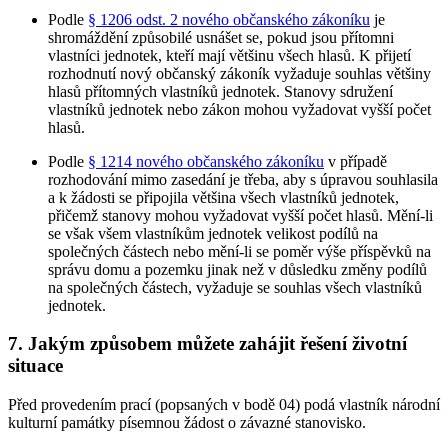
Podle
§ 1206 odst. 2 nového občanského zákoníku
je
shromáždění způsobilé usnášet se, pokud jsou přítomni
vlastníci jednotek, kteří mají většinu všech hlasů. K přijetí
rozhodnutí nový občanský zákoník vyžaduje souhlas většiny
hlasů přítomných vlastníků jednotek. Stanovy sdružení
vlastníků jednotek nebo zákon mohou vyžadovat vyšší počet
hlasů.
Podle
§ 1214 nového občanského zákoníku
v případě
rozhodování mimo zasedání je třeba, aby s úpravou souhlasila
a k žádosti se připojila většina všech vlastníků jednotek,
přičemž stanovy mohou vyžadovat vyšší počet hlasů. Mění-li
se však všem vlastníkům jednotek velikost podílů na
společných částech nebo mění-li se poměr výše příspěvků na
správu domu a pozemku jinak než v důsledku změny podílů
na společných částech, vyžaduje se souhlas všech vlastníků
jednotek.
7. Jakým způsobem můžete zahájit řešení životní
situace
Před provedením prací (popsaných v bodě 04) podá vlastník národní
kulturní památky písemnou žádost o závazné stanovisko.