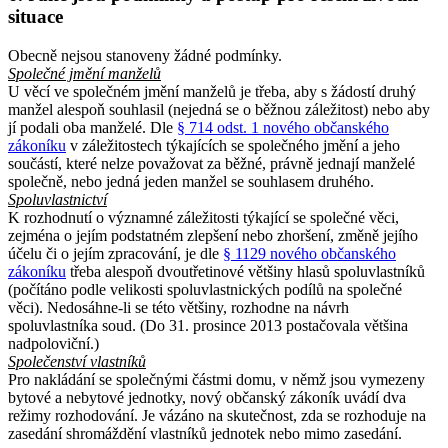
situace
Obecně nejsou stanoveny žádné podmínky.
Společné jmění manželů
U věcí ve společném jmění manželů je třeba, aby s žádostí druhý
manžel alespoň souhlasil (nejedná se o běžnou záležitost) nebo aby
jí podali oba manželé. Dle
§ 714 odst. 1 nového občanského
zákoníku
v záležitostech týkajících se společného jmění a jeho
součástí, které nelze považovat za běžné, právně jednají manželé
společně, nebo jedná jeden manžel se souhlasem druhého.
Spoluvlastnictví
K rozhodnutí o významné záležitosti týkající se společné věci,
zejména o jejím podstatném zlepšení nebo zhoršení, změně jejího
účelu či o jejím zpracování, je dle
§ 1129 nového občanského
zákoníku
třeba alespoň dvoutřetinové většiny hlasů spoluvlastníků
(počítáno podle velikosti spoluvlastnických podílů na společné
věci). Nedosáhne-li se této většiny, rozhodne na návrh
spoluvlastníka soud. (Do 31. prosince 2013 postačovala většina
nadpoloviční.)
Společenství vlastníků
Pro nakládání se společnými částmi domu, v němž jsou vymezeny
bytové a nebytové jednotky, nový občanský zákoník uvádí dva
režimy rozhodování. Je vázáno na skutečnost, zda se rozhoduje na
zasedání shromáždění vlastníků jednotek nebo mimo zasedání.