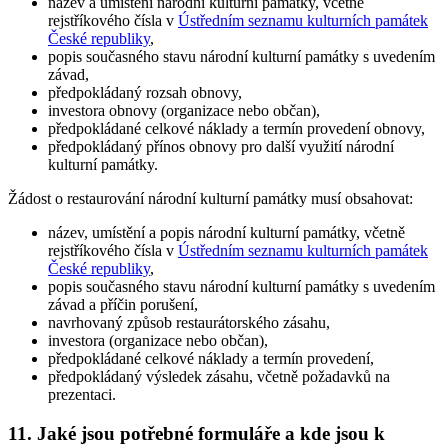
název a umístění národní kulturní památky, včetně
rejstříkového čísla v
Ústředním seznamu kulturních památek
České republiky
,
popis současného stavu národní kulturní památky s uvedením
závad,
předpokládaný rozsah obnovy,
investora obnovy (organizace nebo občan),
předpokládané celkové náklady a termín provedení obnovy,
předpokládaný přínos obnovy pro další využití národní
kulturní památky.
Žádost o restaurování národní kulturní památky musí obsahovat:
název, umístění a popis národní kulturní památky, včetně
rejstříkového čísla v
Ústředním seznamu kulturních památek
České republiky
,
popis současného stavu národní kulturní památky s uvedením
závad a příčin porušení,
navrhovaný způsob restaurátorského zásahu,
investora (organizace nebo občan),
předpokládané celkové náklady a termín provedení,
předpokládaný výsledek zásahu, včetně požadavků na
prezentaci.
11. Jaké jsou potřebné formuláře a kde jsou k