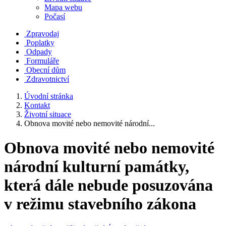
Mapa webu
Počasí
Zpravodaj
Poplatky
Odpady
Formuláře
Obecní dům
Zdravotnictví
Úvodní stránka
Kontakt
Životní situace
Obnova movité nebo nemovité národní...
Obnova movité nebo nemovité
národní kulturní památky,
která dále nebude posuzována
v režimu stavebního zákona