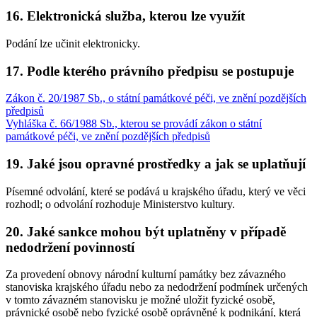
16. Elektronická služba, kterou lze využít
Podání lze učinit elektronicky.
17. Podle kterého právního předpisu se postupuje
Zákon č. 20/1987 Sb., o státní památkové péči, ve znění pozdějších
předpisů
Vyhláška č. 66/1988 Sb., kterou se provádí zákon o státní
památkové péči, ve znění pozdějších předpisů
19. Jaké jsou opravné prostředky a jak se uplatňují
Písemné odvolání, které se podává u krajského úřadu, který ve věci
rozhodl; o odvolání rozhoduje Ministerstvo kultury.
20. Jaké sankce mohou být uplatněny v případě
nedodržení povinností
Za provedení obnovy národní kulturní památky bez závazného
stanoviska krajského úřadu nebo za nedodržení podmínek určených
v tomto závazném stanovisku je možné uložit fyzické osobě,
právnické osobě nebo fyzické osobě oprávněné k podnikání, která