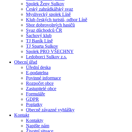
Spolek Ženy Sulkov
Český zahrádkářský svaz
Myslivecký spolek Líně
Klub českých turistů, odbor Líně
Sbor dobrovolných hasičů
Svaz důchodců ČR
Šachový klub
TJ Baník Líně
TJ Sparta Sulkov
Spolek PRO VŠECHNY
Ledoborci Sulkov z.s.
Obecní úřad
Úřední deska
E-podatelna
Povinné informace
Rozpočet obce
Zastupitelé obce
Formuláře
GDPR
Poplatky
Obecně závazné vyhlášky
Kontakt
Kontakty
Napište nám
Životní situace