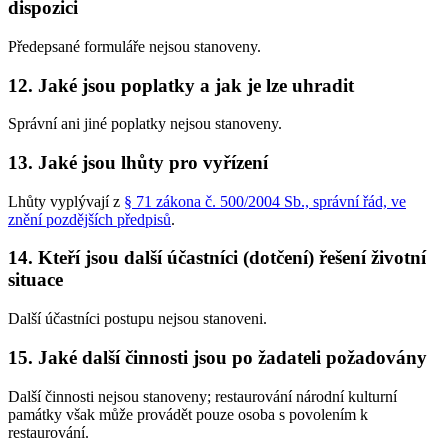
dispozici
Předepsané formuláře nejsou stanoveny.
12. Jaké jsou poplatky a jak je lze uhradit
Správní ani jiné poplatky nejsou stanoveny.
13. Jaké jsou lhůty pro vyřízení
Lhůty vyplývají z
§ 71 zákona č. 500/2004 Sb., správní řád, ve
znění pozdějších předpisů
.
14. Kteří jsou další účastníci (dotčení) řešení životní
situace
Další účastníci postupu nejsou stanoveni.
15. Jaké další činnosti jsou po žadateli požadovány
Další činnosti nejsou stanoveny; restaurování národní kulturní
památky však může provádět pouze osoba s povolením k
restaurování.