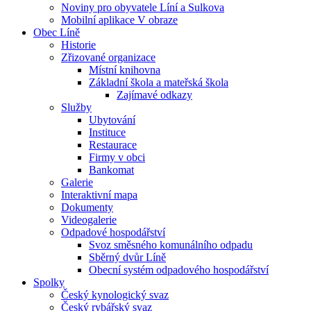
Noviny pro obyvatele Líní a Sulkova
Mobilní aplikace V obraze
Obec Líně
Historie
Zřizované organizace
Místní knihovna
Základní škola a mateřská škola
Zajímavé odkazy
Služby
Ubytování
Instituce
Restaurace
Firmy v obci
Bankomat
Galerie
Interaktivní mapa
Dokumenty
Videogalerie
Odpadové hospodářství
Svoz směsného komunálního odpadu
Sběrný dvůr Líně
Obecní systém odpadového hospodářství
Spolky
Český kynologický svaz
Český rybářský svaz