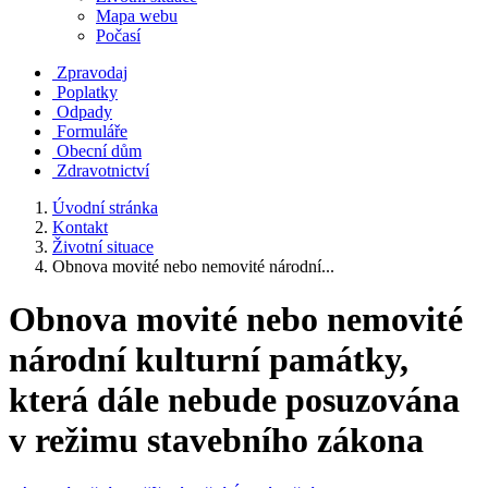
Mapa webu
Počasí
Zpravodaj
Poplatky
Odpady
Formuláře
Obecní dům
Zdravotnictví
Úvodní stránka
Kontakt
Životní situace
Obnova movité nebo nemovité národní...
Obnova movité nebo nemovité
národní kulturní památky,
která dále nebude posuzována
v režimu stavebního zákona