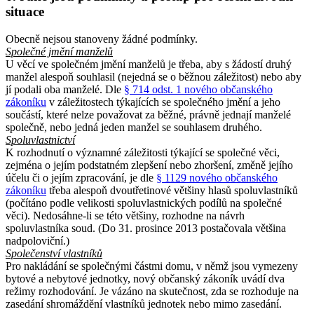
situace
Obecně nejsou stanoveny žádné podmínky.
Společné jmění manželů
U věcí ve společném jmění manželů je třeba, aby s žádostí druhý
manžel alespoň souhlasil (nejedná se o běžnou záležitost) nebo aby
jí podali oba manželé. Dle
§ 714 odst. 1 nového občanského
zákoníku
v záležitostech týkajících se společného jmění a jeho
součástí, které nelze považovat za běžné, právně jednají manželé
společně, nebo jedná jeden manžel se souhlasem druhého.
Spoluvlastnictví
K rozhodnutí o významné záležitosti týkající se společné věci,
zejména o jejím podstatném zlepšení nebo zhoršení, změně jejího
účelu či o jejím zpracování, je dle
§ 1129 nového občanského
zákoníku
třeba alespoň dvoutřetinové většiny hlasů spoluvlastníků
(počítáno podle velikosti spoluvlastnických podílů na společné
věci). Nedosáhne-li se této většiny, rozhodne na návrh
spoluvlastníka soud. (Do 31. prosince 2013 postačovala většina
nadpoloviční.)
Společenství vlastníků
Pro nakládání se společnými částmi domu, v němž jsou vymezeny
bytové a nebytové jednotky, nový občanský zákoník uvádí dva
režimy rozhodování. Je vázáno na skutečnost, zda se rozhoduje na
zasedání shromáždění vlastníků jednotek nebo mimo zasedání.