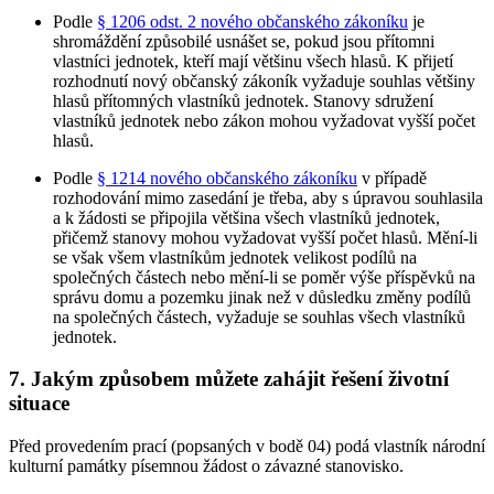
Podle
§ 1206 odst. 2 nového občanského zákoníku
je
shromáždění způsobilé usnášet se, pokud jsou přítomni
vlastníci jednotek, kteří mají většinu všech hlasů. K přijetí
rozhodnutí nový občanský zákoník vyžaduje souhlas většiny
hlasů přítomných vlastníků jednotek. Stanovy sdružení
vlastníků jednotek nebo zákon mohou vyžadovat vyšší počet
hlasů.
Podle
§ 1214 nového občanského zákoníku
v případě
rozhodování mimo zasedání je třeba, aby s úpravou souhlasila
a k žádosti se připojila většina všech vlastníků jednotek,
přičemž stanovy mohou vyžadovat vyšší počet hlasů. Mění-li
se však všem vlastníkům jednotek velikost podílů na
společných částech nebo mění-li se poměr výše příspěvků na
správu domu a pozemku jinak než v důsledku změny podílů
na společných částech, vyžaduje se souhlas všech vlastníků
jednotek.
7. Jakým způsobem můžete zahájit řešení životní
situace
Před provedením prací (popsaných v bodě 04) podá vlastník národní
kulturní památky písemnou žádost o závazné stanovisko.