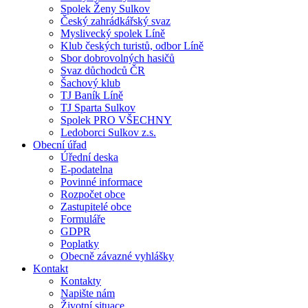
Spolek Ženy Sulkov
Český zahrádkářský svaz
Myslivecký spolek Líně
Klub českých turistů, odbor Líně
Sbor dobrovolných hasičů
Svaz důchodců ČR
Šachový klub
TJ Baník Líně
TJ Sparta Sulkov
Spolek PRO VŠECHNY
Ledoborci Sulkov z.s.
Obecní úřad
Úřední deska
E-podatelna
Povinné informace
Rozpočet obce
Zastupitelé obce
Formuláře
GDPR
Poplatky
Obecně závazné vyhlášky
Kontakt
Kontakty
Napište nám
Životní situace