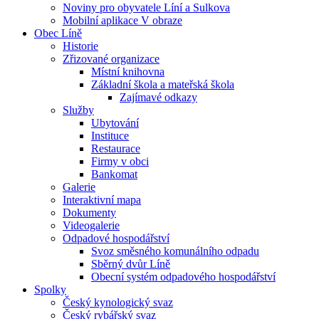
Noviny pro obyvatele Líní a Sulkova
Mobilní aplikace V obraze
Obec Líně
Historie
Zřizované organizace
Místní knihovna
Základní škola a mateřská škola
Zajímavé odkazy
Služby
Ubytování
Instituce
Restaurace
Firmy v obci
Bankomat
Galerie
Interaktivní mapa
Dokumenty
Videogalerie
Odpadové hospodářství
Svoz směsného komunálního odpadu
Sběrný dvůr Líně
Obecní systém odpadového hospodářství
Spolky
Český kynologický svaz
Český rybářský svaz