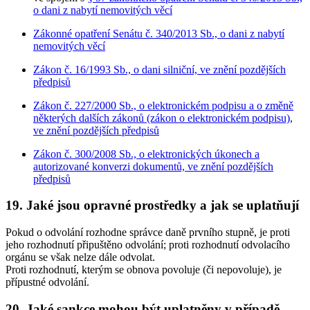
o dani z nabytí nemovitých věcí
Zákonné opatření Senátu č. 340/2013 Sb., o dani z nabytí
nemovitých věcí
Zákon č. 16/1993 Sb., o dani silniční, ve znění pozdějších
předpisů
Zákon č. 227/2000 Sb., o elektronickém podpisu a o změně
některých dalších zákonů (zákon o elektronickém podpisu),
ve znění pozdějších předpisů
Zákon č. 300/2008 Sb., o elektronických úkonech a
autorizované konverzi dokumentů, ve znění pozdějších
předpisů
19. Jaké jsou opravné prostředky a jak se uplatňují
Pokud o odvolání rozhodne správce daně prvního stupně, je proti
jeho rozhodnutí připuštěno odvolání; proti rozhodnutí odvolacího
orgánu se však nelze dále odvolat.
Proti rozhodnutí, kterým se obnova povoluje (či nepovoluje), je
přípustné odvolání.
20. Jaké sankce mohou být uplatněny v případě