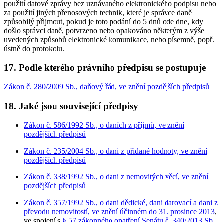
použití datové zprávy bez uznávaného elektronického podpisu nebo
za použití jiných přenosových technik, které je správce daně
způsobilý přijmout, pokud je toto podání do 5 dnů ode dne, kdy
došlo správci daně, potvrzeno nebo opakováno některým z výše
uvedených způsobů elektronické komunikace, nebo písemně, popř.
ústně do protokolu.
17. Podle kterého právního předpisu se postupuje
Zákon č. 280/2009 Sb., daňový řád, ve znění pozdějších předpisů
18. Jaké jsou související předpisy
Zákon č. 586/1992 Sb., o daních z příjmů, ve znění
pozdějších předpisů
Zákon č. 235/2004 Sb., o dani z přidané hodnoty, ve znění
pozdějších předpisů
Zákon č. 338/1992 Sb., o dani z nemovitých věcí, ve znění
pozdějších předpisů
Zákon č. 357/1992 Sb., o dani dědické, dani darovací a dani z
převodu nemovitostí, ve znění účinném do 31. prosince 2013
,
ve spojení s
§ 57 zákonného opatření Senátu č. 340/2013 Sb.,