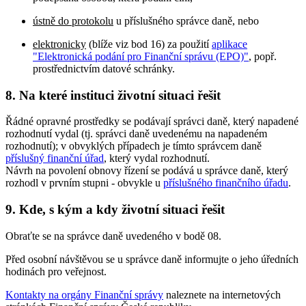
ústně do protokolu
u příslušného správce daně, nebo
elektronicky
(blíže viz bod 16) za použití
aplikace
"Elektronická podání pro Finanční správu (EPO)"
, popř.
prostřednictvím datové schránky.
8. Na které instituci životní situaci řešit
Řádné opravné prostředky se podávají správci daně, který napadené
rozhodnutí vydal (tj. správci daně uvedenému na napadeném
rozhodnutí); v obvyklých případech je tímto správcem daně
příslušný finanční úřad
, který vydal rozhodnutí.
Návrh na povolení obnovy řízení se podává u správce daně, který
rozhodl v prvním stupni - obvykle u
příslušného finančního úřadu
.
9. Kde, s kým a kdy životní situaci řešit
Obraťte se na správce daně uvedeného v bodě 08.
Před osobní návštěvou se u správce daně informujte o jeho úředních
hodinách pro veřejnost.
Kontakty na orgány Finanční správy
naleznete na internetových