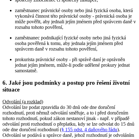
zaměstnanec právnické osoby nebo jiná fyzická osoba, která
vykonává činnost této právnické osoby - právnická osoba je
může pověřit, aby jednali jejím jménem před správcem daně v
rozsahu tohoto pověření,
zaměstnanec podnikající fyzické osoby nebo jiná fyzická
osoba pověřená k tomu, aby jednala jejím jménem před
správcem daně v rozsahu tohoto pověření,
prokurista právnické osoby - při správě daní je oprávněn
jednat jejím jménem, může-li podle udělené prokury jednat
samostatně.
6. Jaké jsou podmínky a postup pro řešení životní
situace
Odvolání (a rozklad)
Odvolání lze podat zpravidla do 30 dnů ode dne doručení
rozhodnutí, proti němuž odvolání směřuje, a to i před doručením
tohoto rozhodnutí, pokud zákon nestanoví jinak - např. v případě
odvolání proti rozhodnutí o přeplatku, kdy se lze odvolat do 15 dnů
ode dne doručení rozhodnutí (
§ 155 odst. 4 daňového řádu
).
Odvolání se podává u správce daně, jehož rozhodnutí je odvoláním