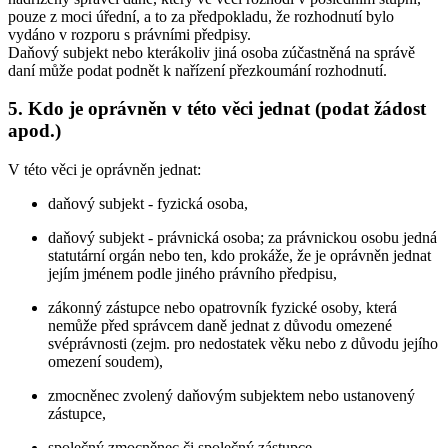
pouze z moci úřední, a to za předpokladu, že rozhodnutí bylo
vydáno v rozporu s právními předpisy.
Daňový subjekt nebo kterákoliv jiná osoba zúčastněná na správě
daní může podat podnět k nařízení přezkoumání rozhodnutí.
5. Kdo je oprávněn v této věci jednat (podat žádost
apod.)
V této věci je oprávněn jednat:
daňový subjekt - fyzická osoba,
daňový subjekt - právnická osoba; za právnickou osobu jedná
statutární orgán nebo ten, kdo prokáže, že je oprávněn jednat
jejím jménem podle jiného právního předpisu,
zákonný zástupce nebo opatrovník fyzické osoby, která
nemůže před správcem daně jednat z důvodu omezené
svéprávnosti (zejm. pro nedostatek věku nebo z důvodu jejího
omezení soudem),
zmocněnec zvolený daňovým subjektem nebo ustanovený
zástupce,
společný zmocněnec či společný zástupce,