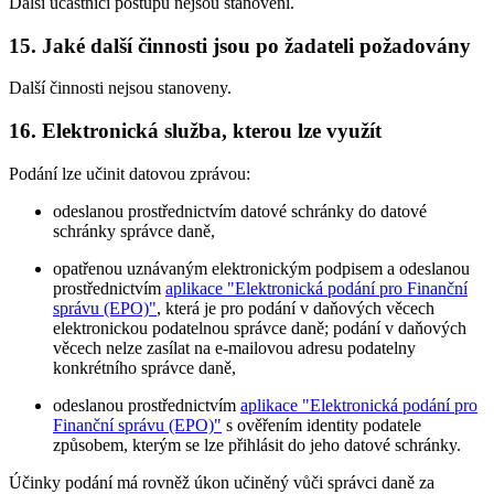
Další účastníci postupu nejsou stanoveni.
15. Jaké další činnosti jsou po žadateli požadovány
Další činnosti nejsou stanoveny.
16. Elektronická služba, kterou lze využít
Podání lze učinit datovou zprávou:
odeslanou prostřednictvím datové schránky do datové
schránky správce daně,
opatřenou uznávaným elektronickým podpisem a odeslanou
prostřednictvím
aplikace "Elektronická podání pro Finanční
správu (EPO)"
, která je pro podání v daňových věcech
elektronickou podatelnou správce daně; podání v daňových
věcech nelze zasílat na e-mailovou adresu podatelny
konkrétního správce daně,
odeslanou prostřednictvím
aplikace "Elektronická podání pro
Finanční správu (EPO)"
s ověřením identity podatele
způsobem, kterým se lze přihlásit do jeho datové schránky.
Účinky podání má rovněž úkon učiněný vůči správci daně za