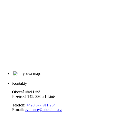
Kontakty
Obecní úřad Líně
Plzeňská 145, 330 21 Líně
Telefon:
+420 377 911 234
E-mail:
evidence@obec-line.cz