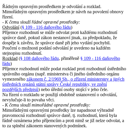
Řádným opravným prostředkem je odvolání a rozklad.
Mimořádným opravným prostředkem je návrh na povolení obnovy
řízení.
- K čemu slouží řádné opravné prostředky:
Odvolání
(
§ 109 - 116 daňového řádu
)
Příjemce rozhodnutí se může odvolat proti každému rozhodnutí
správce daně, pokud zákon nestanoví jinak, za předpokladu, že
dospěje k závěru, že správce daně při jeho vydání pochybil.
Poučení o možnosti podání odvolání je uvedeno na každém
stejnopisu rozhodnutí.
Rozklad
(
§ 108 daňového řádu
, přiměřeně
§ 109 - 116 daňového
řádu
)
Příjemce rozhodnutí může podat rozklad proti rozhodnutí ústředního
správního orgánu (např. ministerstva či jiného ústředního orgánu
vymezeného
zákonem č. 2/1969 Sb., o zřízení ministerstev a jiných
ústředních orgánů státní správy České republiky, ve znění
pozdějších předpisů
) nebo úřední osoby stojící v jeho čele.
Na řízení o rozkladu se použijí obdobně ustanovení o odvolání,
nevylučuje-li to povaha věci.
- K čemu slouží mimořádné opravné prostředky:
Mimořádnými opravnými prostředky lze napadnout výhradně
pravomocná rozhodnutí správce daně, tj. rozhodnutí, která byla
řádně oznámena jeho příjemcům a proti nimž se již nelze odvolat, a
to za splnění zákonem stanovených podmínek.