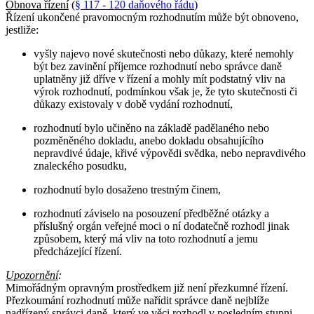
Obnova řízení
(
§ 117 - 120 daňového řádu
)
Řízení ukončené pravomocným rozhodnutím může být obnoveno,
jestliže:
vyšly najevo nové skutečnosti nebo důkazy, které nemohly
být bez zavinění příjemce rozhodnutí nebo správce daně
uplatněny již dříve v řízení a mohly mít podstatný vliv na
výrok rozhodnutí, podmínkou však je, že tyto skutečnosti či
důkazy existovaly v době vydání rozhodnutí,
rozhodnutí bylo učiněno na základě padělaného nebo
pozměněného dokladu, anebo dokladu obsahujícího
nepravdivé údaje, křivé výpovědi svědka, nebo nepravdivého
znaleckého posudku,
rozhodnutí bylo dosaženo trestným činem,
rozhodnutí záviselo na posouzení předběžné otázky a
příslušný orgán veřejné moci o ní dodatečně rozhodl jinak
způsobem, který má vliv na toto rozhodnutí a jemu
předcházející řízení.
Upozornění
:
Mimořádným opravným prostředkem již není přezkumné řízení.
Přezkoumání rozhodnutí může nařídit správce daně nejblíže
nadřízený správci daně, který ve věci rozhodl v posledním stupni,