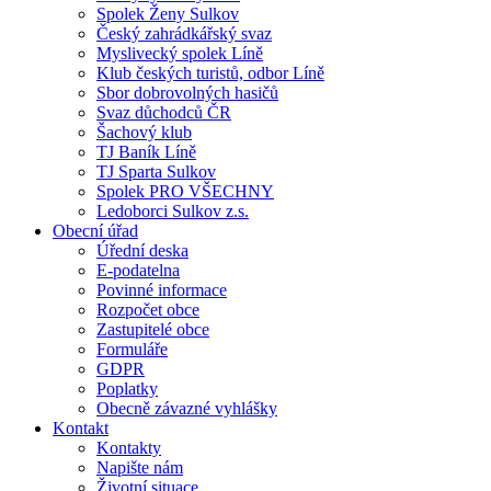
Spolek Ženy Sulkov
Český zahrádkářský svaz
Myslivecký spolek Líně
Klub českých turistů, odbor Líně
Sbor dobrovolných hasičů
Svaz důchodců ČR
Šachový klub
TJ Baník Líně
TJ Sparta Sulkov
Spolek PRO VŠECHNY
Ledoborci Sulkov z.s.
Obecní úřad
Úřední deska
E-podatelna
Povinné informace
Rozpočet obce
Zastupitelé obce
Formuláře
GDPR
Poplatky
Obecně závazné vyhlášky
Kontakt
Kontakty
Napište nám
Životní situace