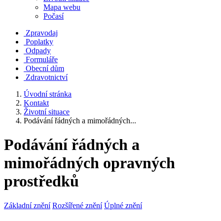
Mapa webu
Počasí
Zpravodaj
Poplatky
Odpady
Formuláře
Obecní dům
Zdravotnictví
Úvodní stránka
Kontakt
Životní situace
Podávání řádných a mimořádných...
Podávání řádných a
mimořádných opravných
prostředků
Základní znění
Rozšířené znění
Úplné znění