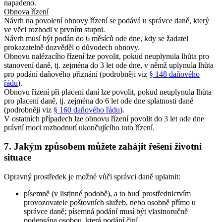
napadeno.
Obnova řízení
Návrh na povolení obnovy řízení se podává u správce daně, který
ve věci rozhodl v prvním stupni.
Návrh musí být podán do 6 měsíců ode dne, kdy se žadatel
prokazatelně dozvěděl o důvodech obnovy.
Obnovu nalézacího řízení lze povolit, pokud neuplynula lhůta pro
stanovení daně, tj. zejména do 3 let ode dne, v němž uplynula lhůta
pro podání daňového přiznání (podrobněji viz
§ 148 daňového
řádu
).
Obnovu řízení při placení daní lze povolit, pokud neuplynula lhůta
pro placení daně, tj. zejména do 6 let ode dne splatnosti daně
(podrobněji viz
§ 160 daňového řádu
).
V ostatních případech lze obnovu řízení povolit do 3 let ode dne
právní moci rozhodnutí ukončujícího toto řízení.
7. Jakým způsobem můžete zahájit řešení životní
situace
Opravný prostředek je možné vůči správci daně uplatnit:
písemně (v listinné podobě)
, a to buď prostřednictvím
provozovatele poštovních služeb, nebo osobně přímo u
správce daně; písemná podání musí být vlastnoručně
podepsána osobou, která podání činí,