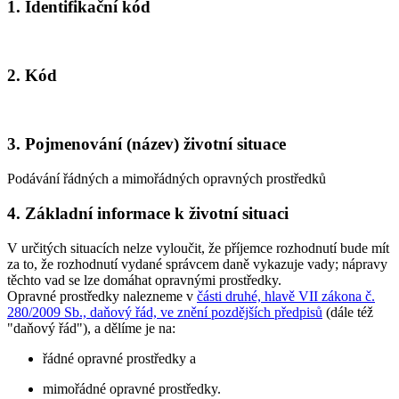
1. Identifikační kód
2. Kód
3. Pojmenování (název) životní situace
Podávání řádných a mimořádných opravných prostředků
4. Základní informace k životní situaci
V určitých situacích nelze vyloučit, že příjemce rozhodnutí bude mít
za to, že rozhodnutí vydané správcem daně vykazuje vady; nápravy
těchto vad se lze domáhat opravnými prostředky.
Opravné prostředky nalezneme v
části druhé, hlavě VII zákona č.
280/2009 Sb., daňový řád, ve znění pozdějších předpisů
(dále též
"daňový řád"), a dělíme je na:
řádné opravné prostředky a
mimořádné opravné prostředky.