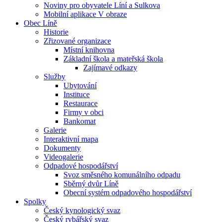
Noviny pro obyvatele Líní a Sulkova
Mobilní aplikace V obraze
Obec Líně
Historie
Zřizované organizace
Místní knihovna
Základní škola a mateřská škola
Zajímavé odkazy
Služby
Ubytování
Instituce
Restaurace
Firmy v obci
Bankomat
Galerie
Interaktivní mapa
Dokumenty
Videogalerie
Odpadové hospodářství
Svoz směsného komunálního odpadu
Sběrný dvůr Líně
Obecní systém odpadového hospodářství
Spolky
Český kynologický svaz
Český rybářský svaz