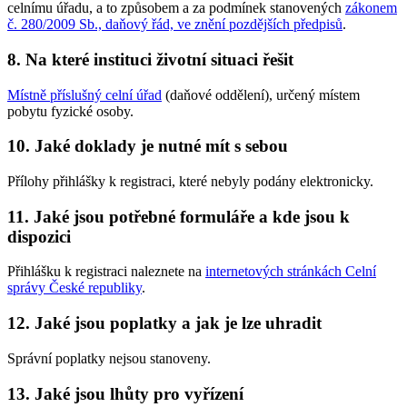
celnímu úřadu, a to způsobem a za podmínek stanovených
zákonem
č. 280/2009 Sb., daňový řád, ve znění pozdějších předpisů
.
8. Na které instituci životní situaci řešit
Místně příslušný celní úřad
(daňové oddělení), určený místem
pobytu fyzické osoby.
10. Jaké doklady je nutné mít s sebou
Přílohy přihlášky k registraci, které nebyly podány elektronicky.
11. Jaké jsou potřebné formuláře a kde jsou k
dispozici
Přihlášku k registraci naleznete na
internetových stránkách Celní
správy České republiky
.
12. Jaké jsou poplatky a jak je lze uhradit
Správní poplatky nejsou stanoveny.
13. Jaké jsou lhůty pro vyřízení