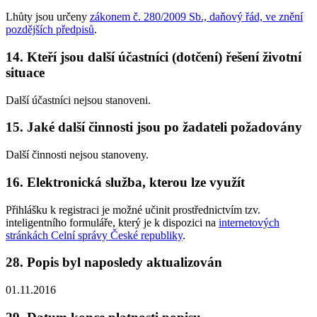
Lhůty jsou určeny
zákonem č. 280/2009 Sb., daňový řád, ve znění
pozdějších předpisů
.
14. Kteří jsou další účastníci (dotčení) řešení životní
situace
Další účastníci nejsou stanoveni.
15. Jaké další činnosti jsou po žadateli požadovány
Další činnosti nejsou stanoveny.
16. Elektronická služba, kterou lze využít
Přihlášku k registraci je možné učinit prostřednictvím tzv.
inteligentního formuláře, který je k dispozici na
internetových
stránkách Celní správy České republiky
.
28. Popis byl naposledy aktualizován
01.11.2016