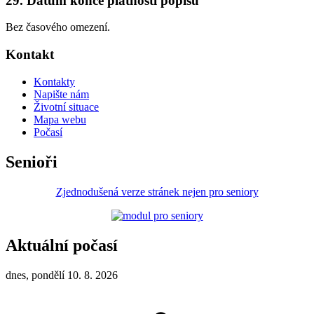
29. Datum konce platnosti popisu
Bez časového omezení.
Kontakt
Kontakty
Napište nám
Životní situace
Mapa webu
Počasí
Senioři
Zjednodušená verze stránek nejen pro seniory
Aktuální počasí
dnes, pondělí 10. 8. 2026