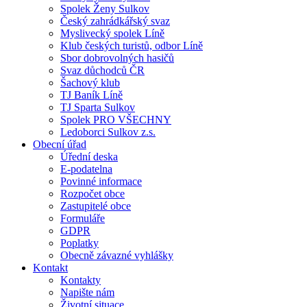
Spolek Ženy Sulkov
Český zahrádkářský svaz
Myslivecký spolek Líně
Klub českých turistů, odbor Líně
Sbor dobrovolných hasičů
Svaz důchodců ČR
Šachový klub
TJ Baník Líně
TJ Sparta Sulkov
Spolek PRO VŠECHNY
Ledoborci Sulkov z.s.
Obecní úřad
Úřední deska
E-podatelna
Povinné informace
Rozpočet obce
Zastupitelé obce
Formuláře
GDPR
Poplatky
Obecně závazné vyhlášky
Kontakt
Kontakty
Napište nám
Životní situace