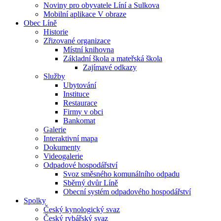
Noviny pro obyvatele Líní a Sulkova
Mobilní aplikace V obraze
Obec Líně
Historie
Zřizované organizace
Místní knihovna
Základní škola a mateřská škola
Zajímavé odkazy
Služby
Ubytování
Instituce
Restaurace
Firmy v obci
Bankomat
Galerie
Interaktivní mapa
Dokumenty
Videogalerie
Odpadové hospodářství
Svoz směsného komunálního odpadu
Sběrný dvůr Líně
Obecní systém odpadového hospodářství
Spolky
Český kynologický svaz
Český rybářský svaz