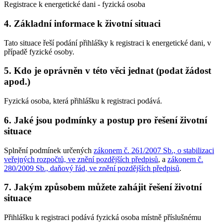
Registrace k energetické dani - fyzická osoba
4. Základní informace k životní situaci
Tato situace řeší podání přihlášky k registraci k energetické dani, v
případě fyzické osoby.
5. Kdo je oprávněn v této věci jednat (podat žádost
apod.)
Fyzická osoba, která přihlášku k registraci podává.
6. Jaké jsou podmínky a postup pro řešení životní
situace
Splnění podmínek určených
zákonem č. 261/2007 Sb., o stabilizaci
veřejných rozpočtů, ve znění pozdějších předpisů
, a
zákonem č.
280/2009 Sb., daňový řád, ve znění pozdějších předpisů
.
7. Jakým způsobem můžete zahájit řešení životní
situace
Přihlášku k registraci podává fyzická osoba místně příslušnému