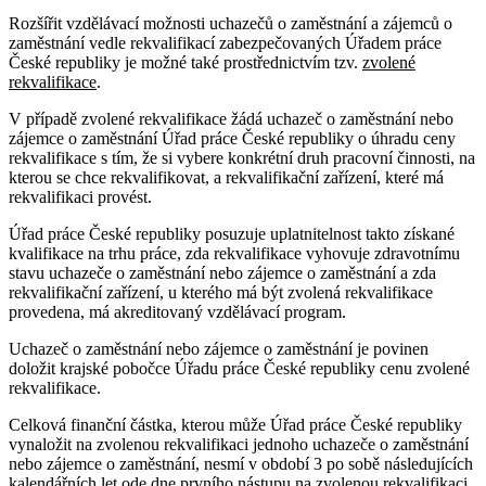
Rozšířit vzdělávací možnosti uchazečů o zaměstnání a zájemců o
zaměstnání vedle rekvalifikací zabezpečovaných Úřadem práce
České republiky je možné také prostřednictvím tzv.
zvolené
rekvalifikace
.
V případě zvolené rekvalifikace žádá uchazeč o zaměstnání nebo
zájemce o zaměstnání Úřad práce České republiky o úhradu ceny
rekvalifikace s tím, že si vybere konkrétní druh pracovní činnosti, na
kterou se chce rekvalifikovat, a rekvalifikační zařízení, které má
rekvalifikaci provést.
Úřad práce České republiky posuzuje uplatnitelnost takto získané
kvalifikace na trhu práce, zda rekvalifikace vyhovuje zdravotnímu
stavu uchazeče o zaměstnání nebo zájemce o zaměstnání a zda
rekvalifikační zařízení, u kterého má být zvolená rekvalifikace
provedena, má akreditovaný vzdělávací program.
Uchazeč o zaměstnání nebo zájemce o zaměstnání je povinen
doložit krajské pobočce Úřadu práce České republiky cenu zvolené
rekvalifikace.
Celková finanční částka, kterou může Úřad práce České republiky
vynaložit na zvolenou rekvalifikaci jednoho uchazeče o zaměstnání
nebo zájemce o zaměstnání, nesmí v období 3 po sobě následujících
kalendářních let ode dne prvního nástupu na zvolenou rekvalifikaci