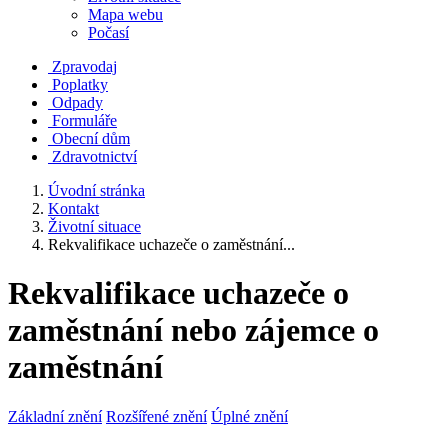
Mapa webu
Počasí
Zpravodaj
Poplatky
Odpady
Formuláře
Obecní dům
Zdravotnictví
Úvodní stránka
Kontakt
Životní situace
Rekvalifikace uchazeče o zaměstnání...
Rekvalifikace uchazeče o
zaměstnání nebo zájemce o
zaměstnání
Základní znění
Rozšířené znění
Úplné znění