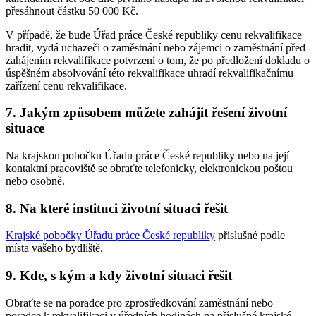
přesáhnout částku 50 000 Kč.
V případě, že bude Úřad práce České republiky cenu rekvalifikace
hradit, vydá uchazeči o zaměstnání nebo zájemci o zaměstnání před
zahájením rekvalifikace potvrzení o tom, že po předložení dokladu o
úspěšném absolvování této rekvalifikace uhradí rekvalifikačnímu
zařízení cenu rekvalifikace.
7. Jakým způsobem můžete zahájit řešení životní
situace
Na krajskou pobočku Úřadu práce České republiky nebo na její
kontaktní pracoviště se obraťte telefonicky, elektronickou poštou
nebo osobně.
8. Na které instituci životní situaci řešit
Krajské pobočky Úřadu práce České republiky
příslušné podle
místa vašeho bydliště.
9. Kde, s kým a kdy životní situaci řešit
Obraťte se na poradce pro zprostředkování zaměstnání nebo
poradce k rekvalifikaci v úředních hodinách na příslušné krajské