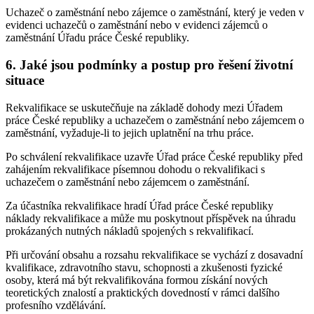
Uchazeč o zaměstnání nebo zájemce o zaměstnání, který je veden v
evidenci uchazečů o zaměstnání nebo v evidenci zájemců o
zaměstnání Úřadu práce České republiky.
6. Jaké jsou podmínky a postup pro řešení životní
situace
Rekvalifikace se uskutečňuje na základě dohody mezi Úřadem
práce České republiky a uchazečem o zaměstnání nebo zájemcem o
zaměstnání, vyžaduje-li to jejich uplatnění na trhu práce.
Po schválení rekvalifikace uzavře Úřad práce České republiky před
zahájením rekvalifikace písemnou dohodu o rekvalifikaci s
uchazečem o zaměstnání nebo zájemcem o zaměstnání.
Za účastníka rekvalifikace hradí Úřad práce České republiky
náklady rekvalifikace a může mu poskytnout příspěvek na úhradu
prokázaných nutných nákladů spojených s rekvalifikací.
Při určování obsahu a rozsahu rekvalifikace se vychází z dosavadní
kvalifikace, zdravotního stavu, schopnosti a zkušenosti fyzické
osoby, která má být rekvalifikována formou získání nových
teoretických znalostí a praktických dovedností v rámci dalšího
profesního vzdělávání.