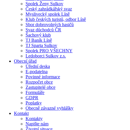
Spolek Ženy Sulkov
Český zahrádkářský svaz
Myslivecký spolek Líně
Klub českých turistů, odbor Líně
Sbor dobrovolných hasičů
Svaz důchodců ČR
Šachový klub
TJ Baník Líně
TJ Sparta Sulkov
Spolek PRO VŠECHNY
Ledoborci Sulkov z.s.
Obecní úřad
Úřední deska
E-podatelna
Povinné informace
Rozpočet obce
Zastupitelé obce
Formuláře
GDPR
Poplatky
Obecně závazné vyhlášky
Kontakt
Kontakty
Napište nám
Životní situace