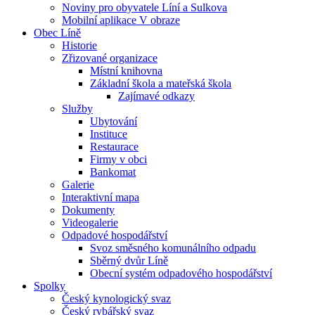
Noviny pro obyvatele Líní a Sulkova
Mobilní aplikace V obraze
Obec Líně
Historie
Zřizované organizace
Místní knihovna
Základní škola a mateřská škola
Zajímavé odkazy
Služby
Ubytování
Instituce
Restaurace
Firmy v obci
Bankomat
Galerie
Interaktivní mapa
Dokumenty
Videogalerie
Odpadové hospodářství
Svoz směsného komunálního odpadu
Sběrný dvůr Líně
Obecní systém odpadového hospodářství
Spolky
Český kynologický svaz
Český rybářský svaz