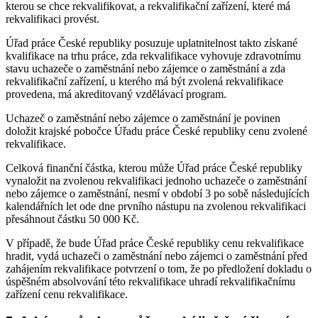
kterou se chce rekvalifikovat, a rekvalifikační zařízení, které má
rekvalifikaci provést.
Úřad práce České republiky posuzuje uplatnitelnost takto získané
kvalifikace na trhu práce, zda rekvalifikace vyhovuje zdravotnímu
stavu uchazeče o zaměstnání nebo zájemce o zaměstnání a zda
rekvalifikační zařízení, u kterého má být zvolená rekvalifikace
provedena, má akreditovaný vzdělávací program.
Uchazeč o zaměstnání nebo zájemce o zaměstnání je povinen
doložit krajské pobočce Úřadu práce České republiky cenu zvolené
rekvalifikace.
Celková finanční částka, kterou může Úřad práce České republiky
vynaložit na zvolenou rekvalifikaci jednoho uchazeče o zaměstnání
nebo zájemce o zaměstnání, nesmí v období 3 po sobě následujících
kalendářních let ode dne prvního nástupu na zvolenou rekvalifikaci
přesáhnout částku 50 000 Kč.
V případě, že bude Úřad práce České republiky cenu rekvalifikace
hradit, vydá uchazeči o zaměstnání nebo zájemci o zaměstnání před
zahájením rekvalifikace potvrzení o tom, že po předložení dokladu o
úspěšném absolvování této rekvalifikace uhradí rekvalifikačnímu
zařízení cenu rekvalifikace.