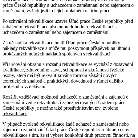
práce České republiky a uchazečem o zaměstnání nebo zájemcem o
zaměstnání, vyžaduje-li to jejich uplatnění na trhu práce.
Po schválení rekvalifikace uzavře Úřad práce České republiky před
zahájením rekvalifikace písemnou dohodu o rekvalifikaci s
uchazečem o zaměstnání nebo zájemcem o zaměstnání.
Za účastníka rekvalifikace hradí Úřad práce České republiky
náklady rekvalifikace a může mu poskytnout příspěvek na úhradu
prokázaných nutných nákladů spojených s rekvalifikací.
Při určování obsahu a rozsahu rekvalifikace se vychází z dosavadní
kvalifikace, zdravotního stavu, schopnosti a zkušenosti fyzické
osoby, která má být rekvalifikována formou získání nových
teoretických znalostí a praktických dovedností v rámci dalšího
profesního vzdělávání.
Rozšířit vzdělávací možnosti uchazečů o zaměstnání a zájemců o
zaměstnání vedle rekvalifikací zabezpečovaných Úřadem práce
České republiky je možné také prostřednictvím tzv.
zvolené
rekvalifikace
.
V případě zvolené rekvalifikace žádá uchazeč o zaměstnání nebo
zájemce o zaměstnání Úřad práce České republiky o úhradu ceny
rekvalifikace s tím, že si vybere konkrétní druh pracovní činnosti, na