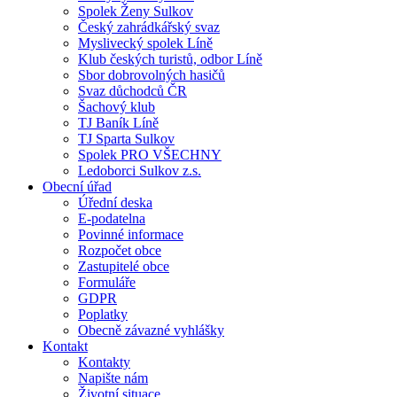
Spolek Ženy Sulkov
Český zahrádkářský svaz
Myslivecký spolek Líně
Klub českých turistů, odbor Líně
Sbor dobrovolných hasičů
Svaz důchodců ČR
Šachový klub
TJ Baník Líně
TJ Sparta Sulkov
Spolek PRO VŠECHNY
Ledoborci Sulkov z.s.
Obecní úřad
Úřední deska
E-podatelna
Povinné informace
Rozpočet obce
Zastupitelé obce
Formuláře
GDPR
Poplatky
Obecně závazné vyhlášky
Kontakt
Kontakty
Napište nám
Životní situace