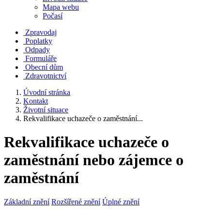
Mapa webu
Počasí
Zpravodaj
Poplatky
Odpady
Formuláře
Obecní dům
Zdravotnictví
Úvodní stránka
Kontakt
Životní situace
Rekvalifikace uchazeče o zaměstnání...
Rekvalifikace uchazeče o
zaměstnání nebo zájemce o
zaměstnání
Základní znění
Rozšířené znění
Úplné znění