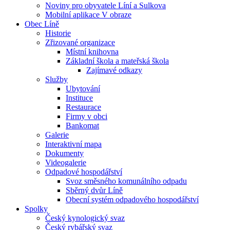
Noviny pro obyvatele Líní a Sulkova
Mobilní aplikace V obraze
Obec Líně
Historie
Zřizované organizace
Místní knihovna
Základní škola a mateřská škola
Zajímavé odkazy
Služby
Ubytování
Instituce
Restaurace
Firmy v obci
Bankomat
Galerie
Interaktivní mapa
Dokumenty
Videogalerie
Odpadové hospodářství
Svoz směsného komunálního odpadu
Sběrný dvůr Líně
Obecní systém odpadového hospodářství
Spolky
Český kynologický svaz
Český rybářský svaz