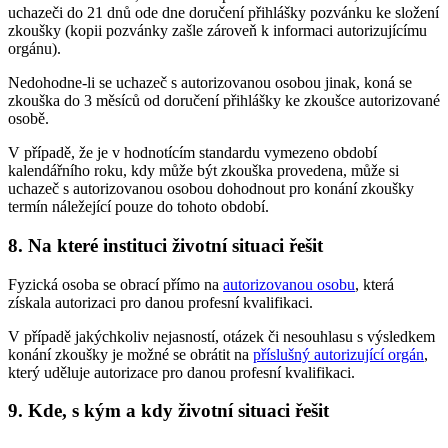
uchazeči do 21 dnů ode dne doručení přihlášky pozvánku ke složení
zkoušky (kopii pozvánky zašle zároveň k informaci autorizujícímu
orgánu).
Nedohodne-li se uchazeč s autorizovanou osobou jinak, koná se
zkouška do 3 měsíců od doručení přihlášky ke zkoušce autorizované
osobě.
V případě, že je v hodnotícím standardu vymezeno období
kalendářního roku, kdy může být zkouška provedena, může si
uchazeč s autorizovanou osobou dohodnout pro konání zkoušky
termín náležející pouze do tohoto období.
8. Na které instituci životní situaci řešit
Fyzická osoba se obrací přímo na
autorizovanou osobu
, která
získala autorizaci pro danou profesní kvalifikaci.
V případě jakýchkoliv nejasností, otázek či nesouhlasu s výsledkem
konání zkoušky je možné se obrátit na
příslušný autorizující orgán
,
který uděluje autorizace pro danou profesní kvalifikaci.
9. Kde, s kým a kdy životní situaci řešit