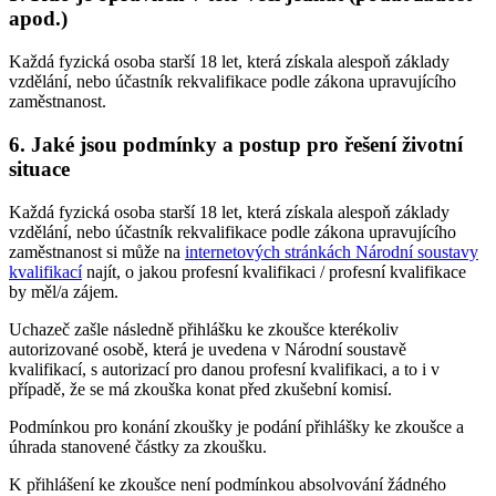
apod.)
Každá fyzická osoba starší 18 let, která získala alespoň základy
vzdělání, nebo účastník rekvalifikace podle zákona upravujícího
zaměstnanost.
6. Jaké jsou podmínky a postup pro řešení životní
situace
Každá fyzická osoba starší 18 let, která získala alespoň základy
vzdělání, nebo účastník rekvalifikace podle zákona upravujícího
zaměstnanost si může na
internetových stránkách Národní soustavy
kvalifikací
najít, o jakou profesní kvalifikaci / profesní kvalifikace
by měl/a zájem.
Uchazeč zašle následně přihlášku ke zkoušce kterékoliv
autorizované osobě, která je uvedena v Národní soustavě
kvalifikací, s autorizací pro danou profesní kvalifikaci, a to i v
případě, že se má zkouška konat před zkušební komisí.
Podmínkou pro konání zkoušky je podání přihlášky ke zkoušce a
úhrada stanovené částky za zkoušku.
K přihlášení ke zkoušce není podmínkou absolvování žádného