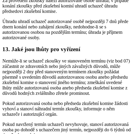
Za provedení zkoušky náleží autorizované osobě úhrada; v případě
konání zkoušky před zkušební komisí uhradí uchazeč úhradu
předsedovi zkušební komise.
Úhradu uhradí uchazeč autorizované osobě nejpozději 7 dnů přede
dnem konání nebo zahájení zkoušky, nedohodne-li se s
autorizovanou osobou na pozdějším termínu; úhrada je příjmem
autorizované osoby.
13. Jaké jsou lhůty pro vyřízení
Nemůže-li se uchazeč zkoušky ve stanoveném termínu (viz bod 07)
zúčastnit ze zdravotních nebo jiných závažných důvodů, může
nejpozději 2 dny před stanoveným termínem zkoušky požádat
písemně s uvedením důvodů autorizovanou osobu anebo předsedu
zkušební komise o stanovení jiného termínu; zmeškání uvedené
lhůty může autorizovaná osoba anebo předseda zkušební komise z
důvodů hodných zvláštního zřetele prominout.
Pokud autorizovaná osoba nebo předseda zkušební komise žádosti
vyhoví a stanoví náhradní termín zkoušky, informuje o něm
uchazeče i autorizující orgán.
Pokud navržený termín uchazeči nevyhovuje, stanoví autorizovaná
osoba po dohodě s uchazečem jiný termín, nejpozději do 6 týdnů od