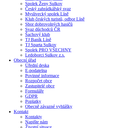
Spolek Ženy Sulkov
Český zahrádkářský svaz
Myslivecký spolek Líně
Klub českých turistů, odbor Líně
Sbor dobrovolných hasičů
Svaz důchodců ČR
Šachový klub
TJ Baník Líně
TJ Sparta Sulkov
Spolek PRO VŠECHNY
Ledoborci Sulkov z.s.
Obecní úřad
Úřední deska
E-podatelna
Povinné informace
Rozpočet obce
Zastupitelé obce
Formuláře
GDPR
Poplatky
Obecně závazné vyhlášky
Kontakt
Kontakty
Napište nám
Životní situace