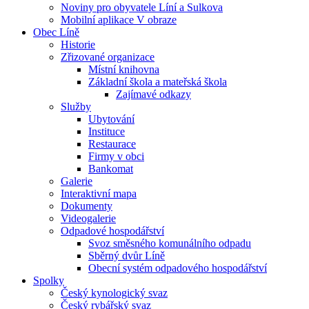
Noviny pro obyvatele Líní a Sulkova
Mobilní aplikace V obraze
Obec Líně
Historie
Zřizované organizace
Místní knihovna
Základní škola a mateřská škola
Zajímavé odkazy
Služby
Ubytování
Instituce
Restaurace
Firmy v obci
Bankomat
Galerie
Interaktivní mapa
Dokumenty
Videogalerie
Odpadové hospodářství
Svoz směsného komunálního odpadu
Sběrný dvůr Líně
Obecní systém odpadového hospodářství
Spolky
Český kynologický svaz
Český rybářský svaz