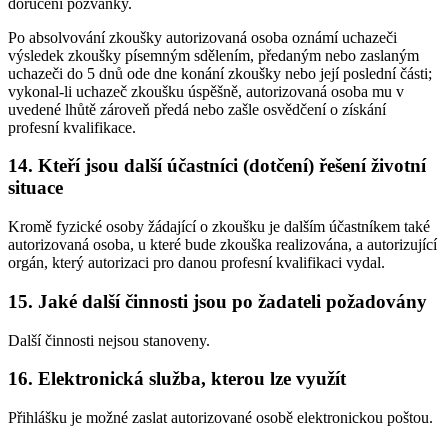
doručení pozvánky.
Po absolvování zkoušky autorizovaná osoba oznámí uchazeči
výsledek zkoušky písemným sdělením, předaným nebo zaslaným
uchazeči do 5 dnů ode dne konání zkoušky nebo její poslední části;
vykonal-li uchazeč zkoušku úspěšně, autorizovaná osoba mu v
uvedené lhůtě zároveň předá nebo zašle osvědčení o získání
profesní kvalifikace.
14. Kteří jsou další účastníci (dotčení) řešení životní
situace
Kromě fyzické osoby žádající o zkoušku je dalším účastníkem také
autorizovaná osoba, u které bude zkouška realizována, a autorizující
orgán, který autorizaci pro danou profesní kvalifikaci vydal.
15. Jaké další činnosti jsou po žadateli požadovány
Další činnosti nejsou stanoveny.
16. Elektronická služba, kterou lze využít
Přihlášku je možné zaslat autorizované osobě elektronickou poštou.