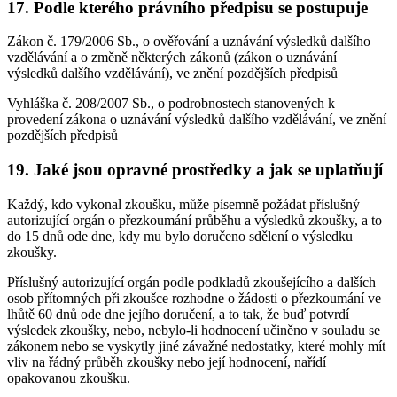
17. Podle kterého právního předpisu se postupuje
Zákon č. 179/2006 Sb., o ověřování a uznávání výsledků dalšího
vzdělávání a o změně některých zákonů (zákon o uznávání
výsledků dalšího vzdělávání), ve znění pozdějších předpisů
Vyhláška č. 208/2007 Sb., o podrobnostech stanovených k
provedení zákona o uznávání výsledků dalšího vzdělávání, ve znění
pozdějších předpisů
19. Jaké jsou opravné prostředky a jak se uplatňují
Každý, kdo vykonal zkoušku, může písemně požádat příslušný
autorizující orgán o přezkoumání průběhu a výsledků zkoušky, a to
do 15 dnů ode dne, kdy mu bylo doručeno sdělení o výsledku
zkoušky.
Příslušný autorizující orgán podle podkladů zkoušejícího a dalších
osob přítomných při zkoušce rozhodne o žádosti o přezkoumání ve
lhůtě 60 dnů ode dne jejího doručení, a to tak, že buď potvrdí
výsledek zkoušky, nebo, nebylo-li hodnocení učiněno v souladu se
zákonem nebo se vyskytly jiné závažné nedostatky, které mohly mít
vliv na řádný průběh zkoušky nebo její hodnocení, nařídí
opakovanou zkoušku.