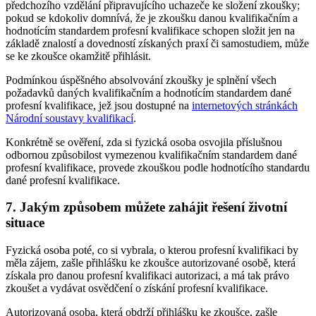
předchozího vzdělání připravujícího uchazeče ke složení zkoušky;
pokud se kdokoliv domnívá, že je zkoušku danou kvalifikačním a
hodnotícím standardem profesní kvalifikace schopen složit jen na
základě znalostí a dovedností získaných praxí či samostudiem, může
se ke zkoušce okamžitě přihlásit.
Podmínkou úspěšného absolvování zkoušky je splnění všech
požadavků daných kvalifikačním a hodnotícím standardem dané
profesní kvalifikace, jež jsou dostupné na
internetových stránkách
Národní soustavy kvalifikací
.
Konkrétně se ověření, zda si fyzická osoba osvojila příslušnou
odbornou způsobilost vymezenou kvalifikačním standardem dané
profesní kvalifikace, provede zkouškou podle hodnotícího standardu
dané profesní kvalifikace.
7. Jakým způsobem můžete zahájit řešení životní
situace
Fyzická osoba poté, co si vybrala, o kterou profesní kvalifikaci by
měla zájem, zašle přihlášku ke zkoušce autorizované osobě, která
získala pro danou profesní kvalifikaci autorizaci, a má tak právo
zkoušet a vydávat osvědčení o získání profesní kvalifikace.
Autorizovaná osoba, která obdrží přihlášku ke zkoušce, zašle