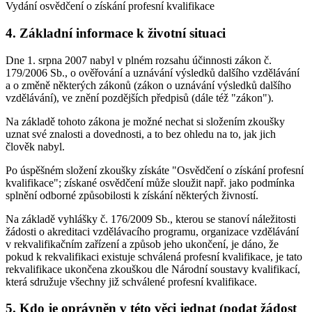
Vydání osvědčení o získání profesní kvalifikace
4. Základní informace k životní situaci
Dne 1. srpna 2007 nabyl v plném rozsahu účinnosti zákon č.
179/2006 Sb., o ověřování a uznávání výsledků dalšího vzdělávání
a o změně některých zákonů (zákon o uznávání výsledků dalšího
vzdělávání), ve znění pozdějších předpisů (dále též "zákon").
Na základě tohoto zákona je možné nechat si složením zkoušky
uznat své znalosti a dovednosti, a to bez ohledu na to, jak jich
člověk nabyl.
Po úspěšném složení zkoušky získáte "Osvědčení o získání profesní
kvalifikace"; získané osvědčení může sloužit např. jako podmínka
splnění odborné způsobilosti k získání některých živností.
Na základě vyhlášky č. 176/2009 Sb., kterou se stanoví náležitosti
žádosti o akreditaci vzdělávacího programu, organizace vzdělávání
v rekvalifikačním zařízení a způsob jeho ukončení, je dáno, že
pokud k rekvalifikaci existuje schválená profesní kvalifikace, je tato
rekvalifikace ukončena zkouškou dle Národní soustavy kvalifikací,
která sdružuje všechny již schválené profesní kvalifikace.
5. Kdo je oprávněn v této věci jednat (podat žádost