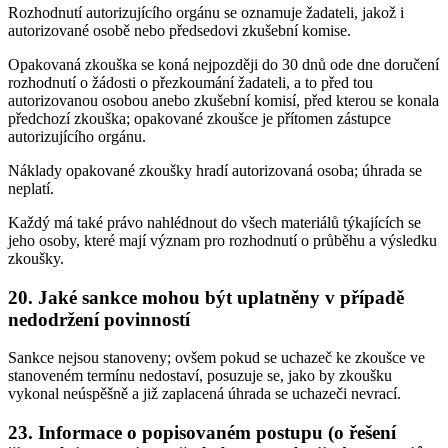
Rozhodnutí autorizujícího orgánu se oznamuje žadateli, jakož i
autorizované osobě nebo předsedovi zkušební komise.
Opakovaná zkouška se koná nejpozději do 30 dnů ode dne doručení
rozhodnutí o žádosti o přezkoumání žadateli, a to před tou
autorizovanou osobou anebo zkušební komisí, před kterou se konala
předchozí zkouška; opakované zkoušce je přítomen zástupce
autorizujícího orgánu.
Náklady opakované zkoušky hradí autorizovaná osoba; úhrada se
neplatí.
Každý má také právo nahlédnout do všech materiálů týkajících se
jeho osoby, které mají význam pro rozhodnutí o průběhu a výsledku
zkoušky.
20. Jaké sankce mohou být uplatněny v případě
nedodržení povinností
Sankce nejsou stanoveny; ovšem pokud se uchazeč ke zkoušce ve
stanoveném termínu nedostaví, posuzuje se, jako by zkoušku
vykonal neúspěšně a již zaplacená úhrada se uchazeči nevrací.
23. Informace o popisovaném postupu (o řešení