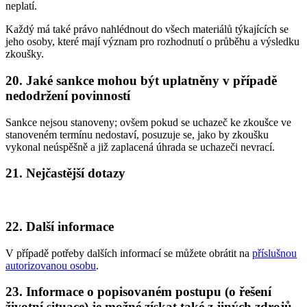
neplatí.
Každý má také právo nahlédnout do všech materiálů týkajících se
jeho osoby, které mají význam pro rozhodnutí o průběhu a výsledku
zkoušky.
20. Jaké sankce mohou být uplatněny v případě
nedodržení povinností
Sankce nejsou stanoveny; ovšem pokud se uchazeč ke zkoušce ve
stanoveném termínu nedostaví, posuzuje se, jako by zkoušku
vykonal neúspěšně a již zaplacená úhrada se uchazeči nevrací.
21. Nejčastější dotazy
22. Další informace
V případě potřeby dalších informací se můžete obrátit na
příslušnou
autorizovanou osobu
.
23. Informace o popisovaném postupu (o řešení
životní situace) je možné získat také z jiných zdrojů