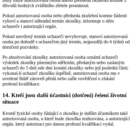
lhůty může autorizovaná osoba anebo předseda zkušební komise z
důvodů hodných zvláštního zřetele prominout.
Pokud autorizovaná osoba nebo předseda zkušební komise žádosti
vyhoví a stanoví náhradní termín zkoušky, informuje o něm
uchazeče i autorizující orgán.
Pokud navržený termín uchazeči nevyhovuje, stanoví autorizovaná
osoba po dohodě s uchazečem jiný termín, nejpozději do 6 týdnů od
doručení pozvánky.
Po absolvování zkoušky autorizovaná osoba oznámí uchazeči
výsledek zkoušky písemným sdělením, předaným nebo zaslaným
uchazeči do 5 dnů ode dne konání zkoušky nebo její poslední části;
vykonal-li uchazeč zkoušku úspěšně, autorizovaná osoba mu v
uvedené lhůtě zároveň předá nebo zašle osvědčení o získání
profesní kvalifikace.
14. Kteří jsou další účastníci (dotčení) řešení životní
situace
Kromě fyzické osoby žádající o zkoušku je dalším účastníkem také
autorizovaná osoba, u které bude zkouška realizována, a autorizující
orgán, který autorizaci pro danou profesní kvalifikaci vydal.