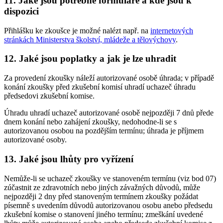
11. Jaké jsou potřebné formuláře a kde jsou k
dispozici
Přihlášku ke zkoušce je možné nalézt např. na
internetových
stránkách Ministerstva školství, mládeže a tělovýchovy
.
12. Jaké jsou poplatky a jak je lze uhradit
Za provedení zkoušky náleží autorizované osobě úhrada; v případě
konání zkoušky před zkušební komisí uhradí uchazeč úhradu
předsedovi zkušební komise.
Úhradu uhradí uchazeč autorizované osobě nejpozději 7 dnů přede
dnem konání nebo zahájení zkoušky, nedohodne-li se s
autorizovanou osobou na pozdějším termínu; úhrada je příjmem
autorizované osoby.
13. Jaké jsou lhůty pro vyřízení
Nemůže-li se uchazeč zkoušky ve stanoveném termínu (viz bod 07)
zúčastnit ze zdravotních nebo jiných závažných důvodů, může
nejpozději 2 dny před stanoveným termínem zkoušky požádat
písemně s uvedením důvodů autorizovanou osobu anebo předsedu
zkušební komise o stanovení jiného termínu; zmeškání uvedené