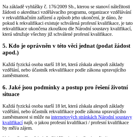
Na základě vyhlášky č. 176/2009 Sb., kterou se stanoví náležitosti
žádosti o akreditaci vzdělávacího programu, organizace vzdělávání
v rekvalifikačním zařízení a způsob jeho ukončení, je dáno, že
pokud k rekvalifikaci existuje schválená profesní kvalifikace, je tato
rekvalifikace ukončena zkouškou dle Národní soustavy kvalifikací,
která sdružuje všechny již schválené profesní kvalifikace.
5. Kdo je oprávněn v této věci jednat (podat žádost
apod.)
Každá fyzická osoba starší 18 let, která získala alespoň základy
vzdělání, nebo účastník rekvalifikace podle zákona upravujícího
zaměstnanost.
6. Jaké jsou podmínky a postup pro řešení životní
situace
Každá fyzická osoba starší 18 let, která získala alespoň základy
vzdělání, nebo účastník rekvalifikace podle zákona upravujícího
zaměstnanost si může na
internetových stránkách Národní soustavy
kvalifikací
najít, o jakou profesní kvalifikaci / profesní kvalifikace
by měl/a zájem.