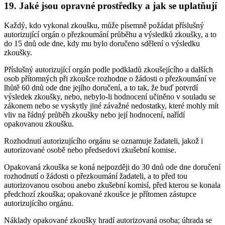
19. Jaké jsou opravné prostředky a jak se uplatňují
Každý, kdo vykonal zkoušku, může písemně požádat příslušný
autorizující orgán o přezkoumání průběhu a výsledků zkoušky, a to
do 15 dnů ode dne, kdy mu bylo doručeno sdělení o výsledku
zkoušky.
Příslušný autorizující orgán podle podkladů zkoušejícího a dalších
osob přítomných při zkoušce rozhodne o žádosti o přezkoumání ve
lhůtě 60 dnů ode dne jejího doručení, a to tak, že buď potvrdí
výsledek zkoušky, nebo, nebylo-li hodnocení učiněno v souladu se
zákonem nebo se vyskytly jiné závažné nedostatky, které mohly mít
vliv na řádný průběh zkoušky nebo její hodnocení, nařídí
opakovanou zkoušku.
Rozhodnutí autorizujícího orgánu se oznamuje žadateli, jakož i
autorizované osobě nebo předsedovi zkušební komise.
Opakovaná zkouška se koná nejpozději do 30 dnů ode dne doručení
rozhodnutí o žádosti o přezkoumání žadateli, a to před tou
autorizovanou osobou anebo zkušební komisí, před kterou se konala
předchozí zkouška; opakované zkoušce je přítomen zástupce
autorizujícího orgánu.
Náklady opakované zkoušky hradí autorizovaná osoba; úhrada se