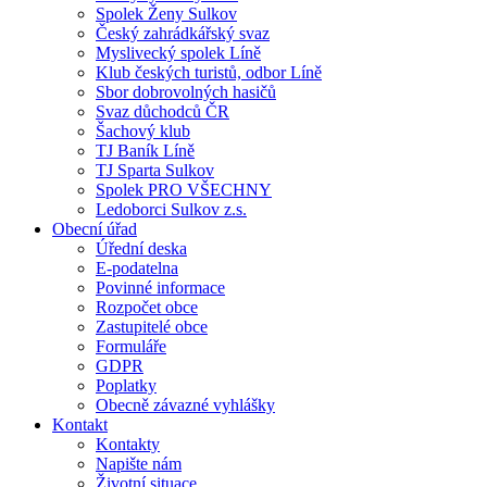
Spolek Ženy Sulkov
Český zahrádkářský svaz
Myslivecký spolek Líně
Klub českých turistů, odbor Líně
Sbor dobrovolných hasičů
Svaz důchodců ČR
Šachový klub
TJ Baník Líně
TJ Sparta Sulkov
Spolek PRO VŠECHNY
Ledoborci Sulkov z.s.
Obecní úřad
Úřední deska
E-podatelna
Povinné informace
Rozpočet obce
Zastupitelé obce
Formuláře
GDPR
Poplatky
Obecně závazné vyhlášky
Kontakt
Kontakty
Napište nám
Životní situace