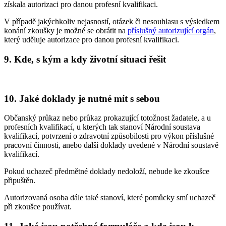
získala autorizaci pro danou profesní kvalifikaci.
V případě jakýchkoliv nejasností, otázek či nesouhlasu s výsledkem
konání zkoušky je možné se obrátit na
příslušný autorizující orgán
,
který uděluje autorizace pro danou profesní kvalifikaci.
9. Kde, s kým a kdy životní situaci řešit
10. Jaké doklady je nutné mít s sebou
Občanský průkaz nebo průkaz prokazující totožnost žadatele, a u
profesních kvalifikací, u kterých tak stanoví Národní soustava
kvalifikací, potvrzení o zdravotní způsobilosti pro výkon příslušné
pracovní činnosti, anebo další doklady uvedené v Národní soustavě
kvalifikací.
Pokud uchazeč předmětné doklady nedoloží, nebude ke zkoušce
připuštěn.
Autorizovaná osoba dále také stanoví, které pomůcky smí uchazeč
při zkoušce používat.