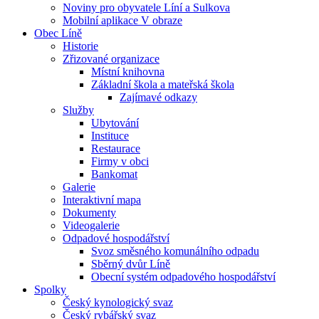
Noviny pro obyvatele Líní a Sulkova
Mobilní aplikace V obraze
Obec Líně
Historie
Zřizované organizace
Místní knihovna
Základní škola a mateřská škola
Zajímavé odkazy
Služby
Ubytování
Instituce
Restaurace
Firmy v obci
Bankomat
Galerie
Interaktivní mapa
Dokumenty
Videogalerie
Odpadové hospodářství
Svoz směsného komunálního odpadu
Sběrný dvůr Líně
Obecní systém odpadového hospodářství
Spolky
Český kynologický svaz
Český rybářský svaz