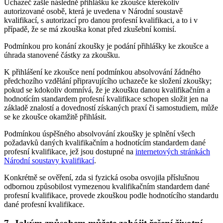
Uchazeč zašle následně přihlášku ke zkoušce kterékoliv
autorizované osobě, která je uvedena v Národní soustavě
kvalifikací, s autorizací pro danou profesní kvalifikaci, a to i v
případě, že se má zkouška konat před zkušební komisí.
Podmínkou pro konání zkoušky je podání přihlášky ke zkoušce a
úhrada stanovené částky za zkoušku.
K přihlášení ke zkoušce není podmínkou absolvování žádného
předchozího vzdělání připravujícího uchazeče ke složení zkoušky;
pokud se kdokoliv domnívá, že je zkoušku danou kvalifikačním a
hodnotícím standardem profesní kvalifikace schopen složit jen na
základě znalostí a dovedností získaných praxí či samostudiem, může
se ke zkoušce okamžitě přihlásit.
Podmínkou úspěšného absolvování zkoušky je splnění všech
požadavků daných kvalifikačním a hodnotícím standardem dané
profesní kvalifikace, jež jsou dostupné na
internetových stránkách
Národní soustavy kvalifikací
.
Konkrétně se ověření, zda si fyzická osoba osvojila příslušnou
odbornou způsobilost vymezenou kvalifikačním standardem dané
profesní kvalifikace, provede zkouškou podle hodnotícího standardu
dané profesní kvalifikace.