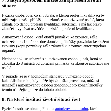
7. Jakým způsobem můžete zahájit řešení životní
situace
Fyzická osoba poté, co si vybrala, o kterou profesní kvalifikaci by
měla zájem, zašle přihlášku ke zkoušce autorizované osobě, která
získala pro danou profesní kvalifikaci autorizaci, a má tak právo
zkoušet a vydávat osvědčení o získání profesní kvalifikace.
Autorizovaná osoba, která obdrží přihlášku ke zkoušce, zašle
uchazeči do 21 dnů ode dne doručení přihlášky pozvánku ke složení
zkoušky (kopii pozvánky zašle zároveň k informaci autorizujícímu
orgánu).
Nedohodne-li se uchazeč s autorizovanou osobou jinak, koná se
zkouška do 3 měsíců od doručení přihlášky ke zkoušce autorizované
osobě.
V případě, že je v hodnotícím standardu vymezeno období
kalendářního roku, kdy může být zkouška provedena, může si
uchazeč s autorizovanou osobou dohodnout pro konání zkoušky
termín náležející pouze do tohoto období.
8. Na které instituci životní situaci řešit
Fyzická osoba se obrací přímo na
autorizovanou osobu
, která