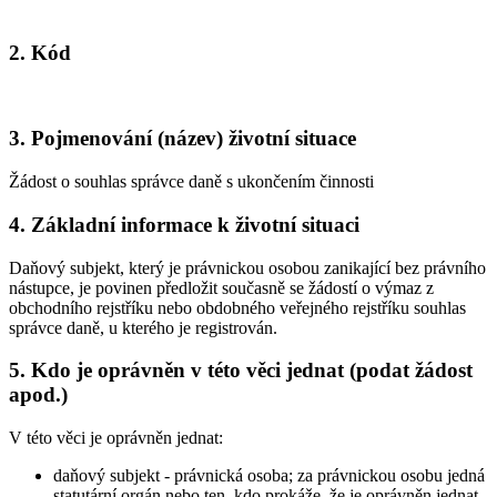
2. Kód
3. Pojmenování (název) životní situace
Žádost o souhlas správce daně s ukončením činnosti
4. Základní informace k životní situaci
Daňový subjekt, který je právnickou osobou zanikající bez právního
nástupce, je povinen předložit současně se žádostí o výmaz z
obchodního rejstříku nebo obdobného veřejného rejstříku souhlas
správce daně, u kterého je registrován.
5. Kdo je oprávněn v této věci jednat (podat žádost
apod.)
V této věci je oprávněn jednat:
daňový subjekt - právnická osoba; za právnickou osobu jedná
statutární orgán nebo ten, kdo prokáže, že je oprávněn jednat