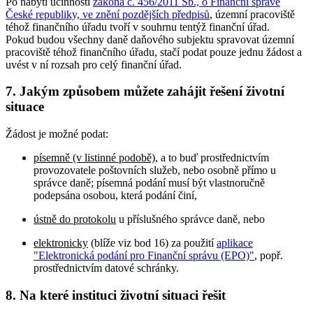
Po nabytí účinnosti
zákona č. 456/2011 Sb., o Finanční správě
České republiky, ve znění pozdějších předpisů
, územní pracoviště
téhož finančního úřadu tvoří v souhrnu tentýž finanční úřad.
Pokud budou všechny daně daňového subjektu spravovat územní
pracoviště téhož finančního úřadu, stačí podat pouze jednu žádost a
uvést v ní rozsah pro celý finanční úřad.
7. Jakým způsobem můžete zahájit řešení životní
situace
Žádost je možné podat:
písemně (v listinné podobě)
, a to buď prostřednictvím
provozovatele poštovních služeb, nebo osobně přímo u
správce daně; písemná podání musí být vlastnoručně
podepsána osobou, která podání činí,
ústně do protokolu
u příslušného správce daně, nebo
elektronicky
(blíže viz bod 16) za použití
aplikace
"Elektronická podání pro Finanční správu (EPO)"
, popř.
prostřednictvím datové schránky.
8. Na které instituci životní situaci řešit