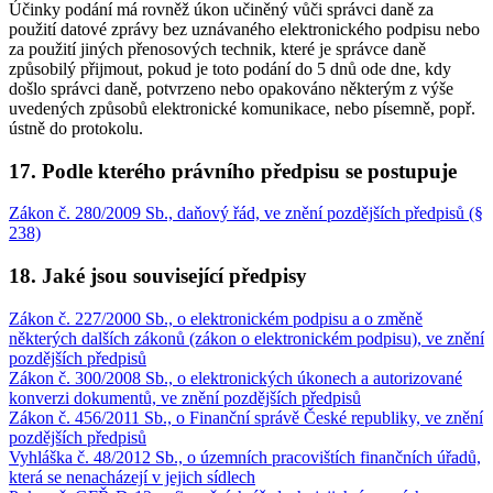
Účinky podání má rovněž úkon učiněný vůči správci daně za
použití datové zprávy bez uznávaného elektronického podpisu nebo
za použití jiných přenosových technik, které je správce daně
způsobilý přijmout, pokud je toto podání do 5 dnů ode dne, kdy
došlo správci daně, potvrzeno nebo opakováno některým z výše
uvedených způsobů elektronické komunikace, nebo písemně, popř.
ústně do protokolu.
17. Podle kterého právního předpisu se postupuje
Zákon č. 280/2009 Sb., daňový řád, ve znění pozdějších předpisů (§
238)
18. Jaké jsou související předpisy
Zákon č. 227/2000 Sb., o elektronickém podpisu a o změně
některých dalších zákonů (zákon o elektronickém podpisu), ve znění
pozdějších předpisů
Zákon č. 300/2008 Sb., o elektronických úkonech a autorizované
konverzi dokumentů, ve znění pozdějších předpisů
Zákon č. 456/2011 Sb., o Finanční správě České republiky, ve znění
pozdějších předpisů
Vyhláška č. 48/2012 Sb., o územních pracovištích finančních úřadů,
která se nenacházejí v jejich sídlech