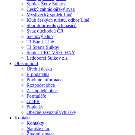
Spolek Ženy Sulkov
Český zahrádkářský svaz
Myslivecký spolek Líně
Klub českých turistů, odbor Líně
Sbor dobrovolných hasičů
Svaz důchodců ČR
Šachový klub
TJ Baník Líně
TJ Sparta Sulkov
Spolek PRO VŠECHNY
Ledoborci Sulkov z.s.
Obecní úřad
Úřední deska
E-podatelna
Povinné informace
Rozpočet obce
Zastupitelé obce
Formuláře
GDPR
Poplatky
Obecně závazné vyhlášky
Kontakt
Kontakty
Napište nám
Životní situace