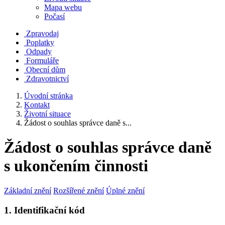
Mapa webu
Počasí
Zpravodaj
Poplatky
Odpady
Formuláře
Obecní dům
Zdravotnictví
Úvodní stránka
Kontakt
Životní situace
Žádost o souhlas správce daně s...
Žádost o souhlas správce daně
s ukončením činnosti
Základní znění
Rozšířené znění
Úplné znění
1. Identifikační kód