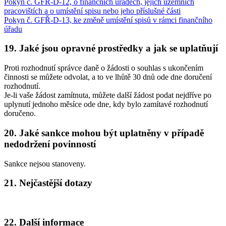
Pokyn č. GFŘ-D-12, o finančních úřadech, jejich územních
pracovištích a o umístění spisu nebo jeho příslušné části
Pokyn č. GFŘ-D-13, ke změně umístění spisů v rámci finančního
úřadu
19. Jaké jsou opravné prostředky a jak se uplatňují
Proti rozhodnutí správce daně o žádosti o souhlas s ukončením
činnosti se můžete odvolat, a to ve lhůtě 30 dnů ode dne doručení
rozhodnutí.
Je-li vaše žádost zamítnuta, můžete další žádost podat nejdříve po
uplynutí jednoho měsíce ode dne, kdy bylo zamítavé rozhodnutí
doručeno.
20. Jaké sankce mohou být uplatněny v případě
nedodržení povinností
Sankce nejsou stanoveny.
21. Nejčastější dotazy
22. Další informace