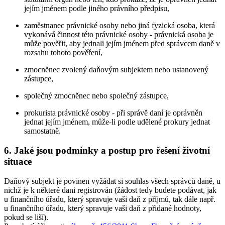
jejím jménem podle jiného právního předpisu,
zaměstnanec právnické osoby nebo jiná fyzická osoba, která
vykonává činnost této právnické osoby - právnická osoba je
může pověřit, aby jednali jejím jménem před správcem daně v
rozsahu tohoto pověření,
zmocněnec zvolený daňovým subjektem nebo ustanovený
zástupce,
společný zmocněnec nebo společný zástupce,
prokurista právnické osoby - při správě daní je oprávněn
jednat jejím jménem, může-li podle udělené prokury jednat
samostatně.
6. Jaké jsou podmínky a postup pro řešení životní
situace
Daňový subjekt je povinen vyžádat si souhlas všech správců daně, u
nichž je k některé dani registrován (žádost tedy budete podávat, jak
u finančního úřadu, který spravuje vaši daň z příjmů, tak dále např.
u finančního úřadu, který spravuje vaši daň z přidané hodnoty,
pokud se liší).