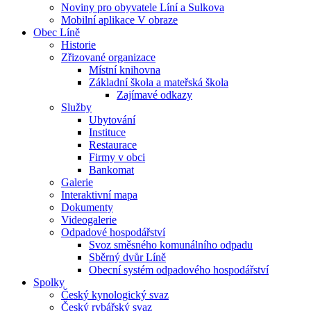
Noviny pro obyvatele Líní a Sulkova
Mobilní aplikace V obraze
Obec Líně
Historie
Zřizované organizace
Místní knihovna
Základní škola a mateřská škola
Zajímavé odkazy
Služby
Ubytování
Instituce
Restaurace
Firmy v obci
Bankomat
Galerie
Interaktivní mapa
Dokumenty
Videogalerie
Odpadové hospodářství
Svoz směsného komunálního odpadu
Sběrný dvůr Líně
Obecní systém odpadového hospodářství
Spolky
Český kynologický svaz
Český rybářský svaz