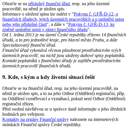
Obraťte se na
příslušný finanční úřad
, resp. na jeho územní
pracoviště, na němž je uložen spis.
Informace o uložení spisu lze nalézt v "
Pokynu č. GFŘ-D-12, o
finančních úřadech, jejich územních pracovištích a o umístění spisu
nebo jeho příslušné části
", a dále v "
Pokynu č. GFŘ-D-13, ke
změně umístění spisů v rámci finančního úřadu
".
Od 1. ledna 2013 je na území České republiky zřízeno 14 finančních
úřadů, a to pro jednotlivé kraje, pro hlavní město Prahu, a dále
Specializovaný finanční úřad.
Finanční úřad vykonává věcnou působnost prostřednictvím svých
územních pracovišť, na nichž jsou uloženy daňové spisy poplatníků.
Kontakt poplatníků s finančními úřady je zajištěn prostřednictvím
územních pracovišť finančních úřadů.
9. Kde, s kým a kdy životní situaci řešit
Obraťte se na finanční úřad, resp. na jeho územní pracoviště, na
němž je uložen spis, a to na jeho Odbor (Oddělení) registrační, příp.
na Oddělení vyměřovací a vymáhací, pokud není Odbor (Oddělení)
registrační zřízen.
Před osobní návštěvou se u správce daně informujte o jeho úředních
hodinách pro veřejnost.
Kontakty na orgány Finanční správy
naleznete na internetových
stránkách Finanční správy České republiky.