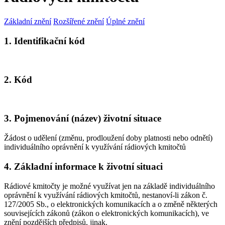
Základní znění
Rozšířené znění
Úplné znění
1. Identifikační kód
2. Kód
3. Pojmenování (název) životní situace
Žádost o udělení (změnu, prodloužení doby platnosti nebo odnětí)
individuálního oprávnění k využívání rádiových kmitočtů
4. Základní informace k životní situaci
Rádiové kmitočty je možné využívat jen na základě individuálního
oprávnění k využívání rádiových kmitočtů, nestanoví-li zákon č.
127/2005 Sb., o elektronických komunikacích a o změně některých
souvisejících zákonů (zákon o elektronických komunikacích), ve
znění pozdějších předpisů, jinak.