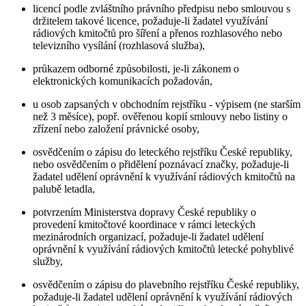
licencí podle zvláštního právního předpisu nebo smlouvou s
držitelem takové licence, požaduje-li žadatel využívání
rádiových kmitočtů pro šíření a přenos rozhlasového nebo
televizního vysílání (rozhlasová služba),
průkazem odborné způsobilosti, je-li zákonem o
elektronických komunikacích požadován,
u osob zapsaných v obchodním rejstříku - výpisem (ne starším
než 3 měsíce), popř. ověřenou kopií smlouvy nebo listiny o
zřízení nebo založení právnické osoby,
osvědčením o zápisu do leteckého rejstříku České republiky,
nebo osvědčením o přidělení poznávací značky, požaduje-li
žadatel udělení oprávnění k využívání rádiových kmitočtů na
palubě letadla,
potvrzením Ministerstva dopravy České republiky o
provedení kmitočtové koordinace v rámci leteckých
mezinárodních organizací, požaduje-li žadatel udělení
oprávnění k využívání rádiových kmitočtů letecké pohyblivé
služby,
osvědčením o zápisu do plavebního rejstříku České republiky,
požaduje-li žadatel udělení oprávnění k využívání rádiových