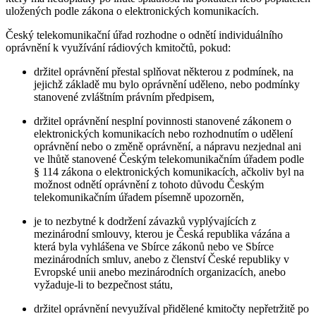
uložených podle zákona o elektronických komunikacích.
Český telekomunikační úřad rozhodne o odnětí individuálního
oprávnění k využívání rádiových kmitočtů, pokud:
držitel oprávnění přestal splňovat některou z podmínek, na
jejichž základě mu bylo oprávnění uděleno, nebo podmínky
stanovené zvláštním právním předpisem,
držitel oprávnění nesplní povinnosti stanovené zákonem o
elektronických komunikacích nebo rozhodnutím o udělení
oprávnění nebo o změně oprávnění, a nápravu nezjednal ani
ve lhůtě stanovené Českým telekomunikačním úřadem podle
§ 114 zákona o elektronických komunikacích, ačkoliv byl na
možnost odnětí oprávnění z tohoto důvodu Českým
telekomunikačním úřadem písemně upozorněn,
je to nezbytné k dodržení závazků vyplývajících z
mezinárodní smlouvy, kterou je Česká republika vázána a
která byla vyhlášena ve Sbírce zákonů nebo ve Sbírce
mezinárodních smluv, anebo z členství České republiky v
Evropské unii anebo mezinárodních organizacích, anebo
vyžaduje-li to bezpečnost státu,
držitel oprávnění nevyužíval přidělené kmitočty nepřetržitě po