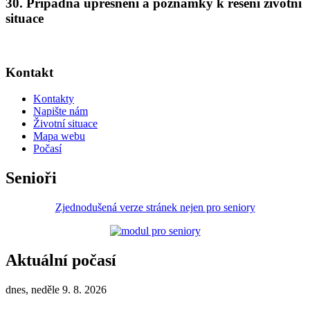
30. Případná upřesnění a poznámky k řešení životní
situace
Kontakt
Kontakty
Napište nám
Životní situace
Mapa webu
Počasí
Senioři
Zjednodušená verze stránek nejen pro seniory
Aktuální počasí
dnes, neděle 9. 8. 2026