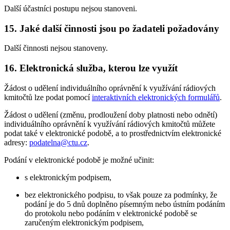
Další účastníci postupu nejsou stanoveni.
15. Jaké další činnosti jsou po žadateli požadovány
Další činnosti nejsou stanoveny.
16. Elektronická služba, kterou lze využít
Žádost o udělení individuálního oprávnění k využívání rádiových
kmitočtů lze podat pomocí
interaktivních elektronických formulářů
.
Žádost o udělení (změnu, prodloužení doby platnosti nebo odnětí)
individuálního oprávnění k využívání rádiových kmitočtů můžete
podat také v elektronické podobě, a to prostřednictvím elektronické
adresy:
podatelna@ctu.cz
.
Podání v elektronické podobě je možné učinit:
s elektronickým podpisem,
bez elektronického podpisu, to však pouze za podmínky, že
podání je do 5 dnů doplněno písemným nebo ústním podáním
do protokolu nebo podáním v elektronické podobě se
zaručeným elektronickým podpisem,