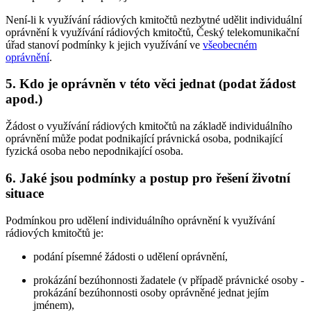
Není-li k využívání rádiových kmitočtů nezbytné udělit individuální
oprávnění k využívání rádiových kmitočtů, Český telekomunikační
úřad stanoví podmínky k jejich využívání ve
všeobecném
oprávnění
.
5. Kdo je oprávněn v této věci jednat (podat žádost
apod.)
Žádost o využívání rádiových kmitočtů na základě individuálního
oprávnění může podat podnikající právnická osoba, podnikající
fyzická osoba nebo nepodnikající osoba.
6. Jaké jsou podmínky a postup pro řešení životní
situace
Podmínkou pro udělení individuálního oprávnění k využívání
rádiových kmitočtů je:
podání písemné žádosti o udělení oprávnění,
prokázání bezúhonnosti žadatele (v případě právnické osoby -
prokázání bezúhonnosti osoby oprávněné jednat jejím
jménem),