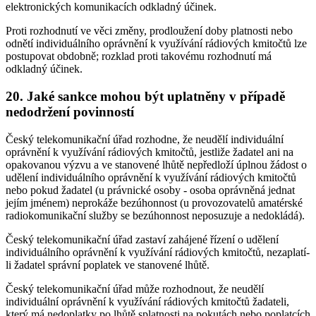
elektronických komunikacích odkladný účinek.
Proti rozhodnutí ve věci změny, prodloužení doby platnosti nebo
odnětí individuálního oprávnění k využívání rádiových kmitočtů lze
postupovat obdobně; rozklad proti takovému rozhodnutí má
odkladný účinek.
20. Jaké sankce mohou být uplatněny v případě
nedodržení povinností
Český telekomunikační úřad rozhodne, že neudělí individuální
oprávnění k využívání rádiových kmitočtů, jestliže žadatel ani na
opakovanou výzvu a ve stanovené lhůtě nepředloží úplnou žádost o
udělení individuálního oprávnění k využívání rádiových kmitočtů
nebo pokud žadatel (u právnické osoby - osoba oprávněná jednat
jejím jménem) neprokáže bezúhonnost (u provozovatelů amatérské
radiokomunikační služby se bezúhonnost neposuzuje a nedokládá).
Český telekomunikační úřad zastaví zahájené řízení o udělení
individuálního oprávnění k využívání rádiových kmitočtů, nezaplatí-
li žadatel správní poplatek ve stanovené lhůtě.
Český telekomunikační úřad může rozhodnout, že neudělí
individuální oprávnění k využívání rádiových kmitočtů žadateli,
který má nedoplatky po lhůtě splatnosti na pokutách nebo poplatcích