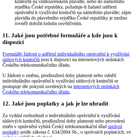
kmitočtů na vnitrozemském plavidle, nebo do námořního
rejstříku České republiky, požaduje-li žadatel udělení
oprávnění k využívání kmitočtů na námořním plavidle; zápis
plavidla do plavebního rejstříku České republiky je možno
rovněž doložit lodním osvědčením.
11. Jaké jsou potřebné formuláře a kde jsou k
dispozici
Formuláře žádosti o udělení individuálního oprávnění k využívání
rádiových kmitočtů
jsou k dispozici na internetových stránkách
Českého telekomunikačního úřadu.
U žádosti o změnu, prodloužení doby platnosti nebo odnětí
individuálního oprávnění k využívání rádiových kmitočtů se
postupuje dle pokynů uvedených na
internetových stránkách
Českého telekomunikačního úřadu
.
12. Jaké jsou poplatky a jak je lze uhradit
Za vydání rozhodnutí o individuálním oprávnění k využívání
rádiových kmitočtů, prodloužení doby platnosti nebo provedení
změn v oprávnění vybírá Český telekomunikační úřad
správní
poplatky
podle zákona č. 634/2004 Sb., o správních poplatcích, ve