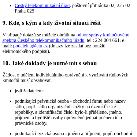
Český telekomunikační úřad
, poštovní přihrádka 02, 225 02
Praha 025
9. Kde, s kým a kdy životní situaci řešit
V případě dotazů se můžete obrátit na
odbor správy kmitočtového
spektra Českého telekomunikačního úřadu
, tel.: 224 004 661, e-
mail:
podatelna@ctu.cz
(dotazy lze zasílat bez použití
elektronického podpisu).
10. Jaké doklady je nutné mít s sebou
Žádost o udělení individuálního oprávnění k využívání rádiových
kmitočtů musí obsahovat:
je-li žadatelem:
podnikající právnická osoba - obchodní firmu nebo název,
sídlo, popř. sídlo organizační složky na území České
republiky, a identifikační číslo, bylo-li přiděleno, jméno,
příjmení a bydliště osoby oprávněné jednat jménem této
právnické osoby,
podnikající fyzická osoba - jméno a příjmení, popř. obchodní