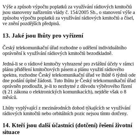
Výše a způsob výpočtu poplatků za využívání rádiových kmitočtů
jsou stanoveny nařízením vlády č. 154/2005 Sb., o stanovení výše a
způsobu výpočtu poplatků za využívání rádiových kmitočtů a čísel,
ve znění pozdějších předpisů.
13. Jaké jsou lhůty pro vyřízení
Český telekomunikační úřad rozhodne o udělení individuálního
oprávnění k využívání rádiových kmitočtů bezodkladně.
Jedná-li se o rádiové kmitočty vyhrazené pro zvláštní účely v rámci
plánu přidělení kmitočtových pásem a plánu využití rádiového
spektra, rozhodne Český telekomunikační úřad ve lhůtě 6 týdnů ode
dne podání úplné žádosti. Tuto lhůtu je Český telekomunikační úřad
oprávněn prodloužit, je-li to nezbytné z důvodu výběrového řízení
(§ 21 zákona o elektronických komunikacích), nejdéle však o 8
měsíců.
Lhůty vyplývající z mezinárodních dohod týkajících se využívání
rádiových kmitočtů nebo orbitálních pozic nejsou tímto dotčeny.
14. Kteří jsou další účastníci (dotčení) řešení životní
situace