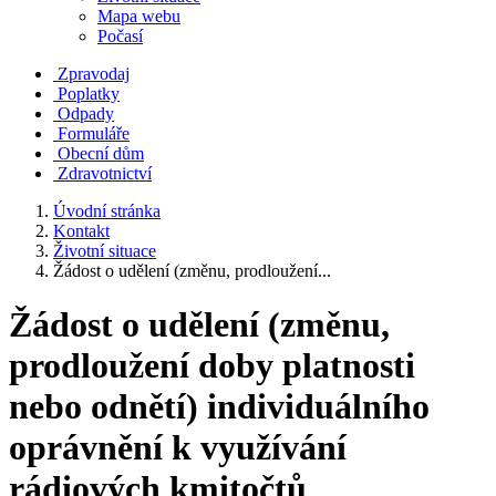
Mapa webu
Počasí
Zpravodaj
Poplatky
Odpady
Formuláře
Obecní dům
Zdravotnictví
Úvodní stránka
Kontakt
Životní situace
Žádost o udělení (změnu, prodloužení...
Žádost o udělení (změnu,
prodloužení doby platnosti
nebo odnětí) individuálního
oprávnění k využívání
rádiových kmitočtů