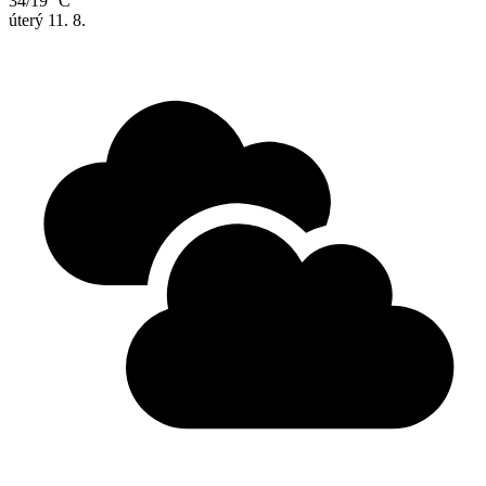
34/19 °C
úterý
11. 8.