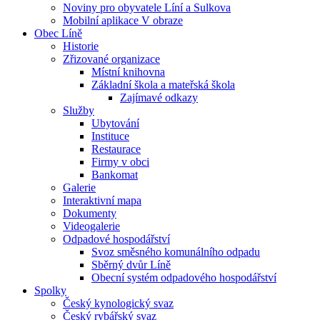
Noviny pro obyvatele Líní a Sulkova
Mobilní aplikace V obraze
Obec Líně
Historie
Zřizované organizace
Místní knihovna
Základní škola a mateřská škola
Zajímavé odkazy
Služby
Ubytování
Instituce
Restaurace
Firmy v obci
Bankomat
Galerie
Interaktivní mapa
Dokumenty
Videogalerie
Odpadové hospodářství
Svoz směsného komunálního odpadu
Sběrný dvůr Líně
Obecní systém odpadového hospodářství
Spolky
Český kynologický svaz
Český rybářský svaz