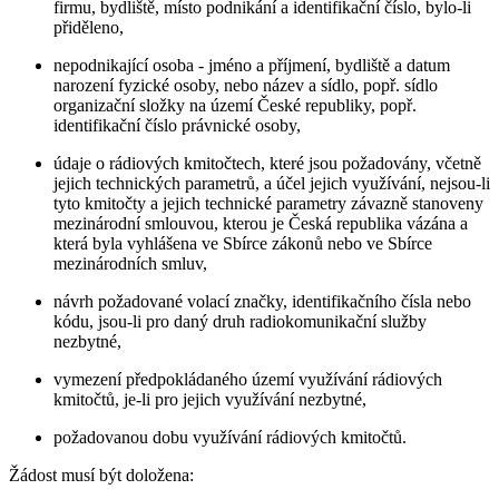
firmu, bydliště, místo podnikání a identifikační číslo, bylo-li
přiděleno,
nepodnikající osoba - jméno a příjmení, bydliště a datum
narození fyzické osoby, nebo název a sídlo, popř. sídlo
organizační složky na území České republiky, popř.
identifikační číslo právnické osoby,
údaje o rádiových kmitočtech, které jsou požadovány, včetně
jejich technických parametrů, a účel jejich využívání, nejsou-li
tyto kmitočty a jejich technické parametry závazně stanoveny
mezinárodní smlouvou, kterou je Česká republika vázána a
která byla vyhlášena ve Sbírce zákonů nebo ve Sbírce
mezinárodních smluv,
návrh požadované volací značky, identifikačního čísla nebo
kódu, jsou-li pro daný druh radiokomunikační služby
nezbytné,
vymezení předpokládaného území využívání rádiových
kmitočtů, je-li pro jejich využívání nezbytné,
požadovanou dobu využívání rádiových kmitočtů.
Žádost musí být doložena: