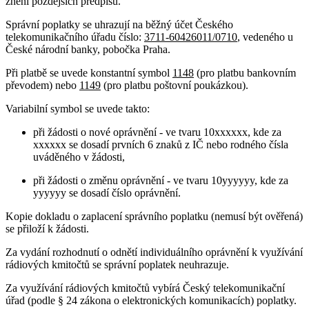
znění pozdějších předpisů.
Správní poplatky se uhrazují na běžný účet Českého
telekomunikačního úřadu číslo:
3711-60426011/0710
, vedeného u
České národní banky, pobočka Praha.
Při platbě se uvede konstantní symbol
1148
(pro platbu bankovním
převodem) nebo
1149
(pro platbu poštovní poukázkou).
Variabilní symbol se uvede takto:
při žádosti o nové oprávnění - ve tvaru 10xxxxxx, kde za
xxxxxx se dosadí prvních 6 znaků z IČ nebo rodného čísla
uváděného v žádosti,
při žádosti o změnu oprávnění - ve tvaru 10yyyyyy, kde za
yyyyyy se dosadí číslo oprávnění.
Kopie dokladu o zaplacení správního poplatku (nemusí být ověřená)
se přiloží k žádosti.
Za vydání rozhodnutí o odnětí individuálního oprávnění k využívání
rádiových kmitočtů se správní poplatek neuhrazuje.
Za využívání rádiových kmitočtů vybírá Český telekomunikační
úřad (podle § 24 zákona o elektronických komunikacích) poplatky.