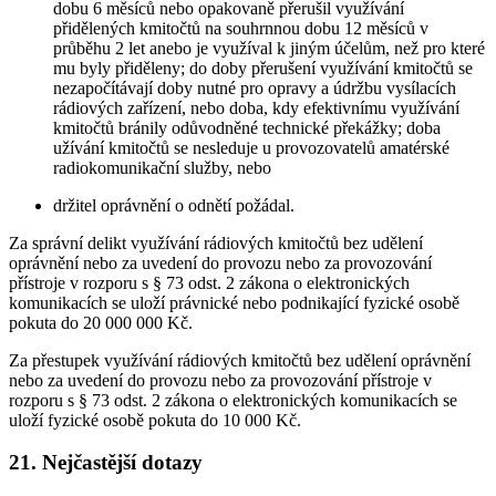
dobu 6 měsíců nebo opakovaně přerušil využívání
přidělených kmitočtů na souhrnnou dobu 12 měsíců v
průběhu 2 let anebo je využíval k jiným účelům, než pro které
mu byly přiděleny; do doby přerušení využívání kmitočtů se
nezapočítávají doby nutné pro opravy a údržbu vysílacích
rádiových zařízení, nebo doba, kdy efektivnímu využívání
kmitočtů bránily odůvodněné technické překážky; doba
užívání kmitočtů se nesleduje u provozovatelů amatérské
radiokomunikační služby, nebo
držitel oprávnění o odnětí požádal.
Za správní delikt využívání rádiových kmitočtů bez udělení
oprávnění nebo za uvedení do provozu nebo za provozování
přístroje v rozporu s § 73 odst. 2 zákona o elektronických
komunikacích se uloží právnické nebo podnikající fyzické osobě
pokuta do 20 000 000 Kč.
Za přestupek využívání rádiových kmitočtů bez udělení oprávnění
nebo za uvedení do provozu nebo za provozování přístroje v
rozporu s § 73 odst. 2 zákona o elektronických komunikacích se
uloží fyzické osobě pokuta do 10 000 Kč.
21. Nejčastější dotazy