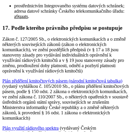
prostřednictvím Integrovaného systému datových schránek;
adresa datové schránky Českého telekomunikačního úřadu:
a9qaats
.
17. Podle kterého právního předpisu se postupuje
Zákon č. 127/2005 Sb., o elektronických komunikacích a o změně
některých souvisejících zákonů (zákon o elektronických
komunikacích), ve znění pozdějších předpisů (v § 17 a 18 jsou
stanoveny zásady pro vydávání individuálních oprávnění k
využívání rádiových kmitočtů a v § 19 jsou stanoveny zásady pro
změnu, prodloužení doby platnosti, odnětí a pozbytí platnosti
oprávnění k využívání rádiových kmitočtů)
Plán přidělení kmitočtových pásem (národní kmitočtová tabulka)
(vydaný vyhláškou č. 105/2010 Sb., o plánu přidělení kmitočtových
pásem, podle § 150 odst. 2 zákona o elektronických komunikacích,
ve znění zákona č. 110/2007 Sb., o některých opatřeních v soustavě
ústředních orgánů státní správy, souvisejících se zrušením
Ministerstva informatiky České republiky a o změně některých
zákonů, k provedení § 16 odst. 1 zákona o elektronických
komunikacích)
Plán využití rádiového spektra
(vydávaný Českým