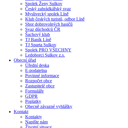
Spolek Ženy Sulkov
Český zahrádkářský svaz
Myslivecký spolek Líně
Klub českých turistů, odbor Líně
Sbor dobrovolných hasičů
Svaz důchodců ČR
Šachový klub
TJ Baník Líně
TJ Sparta Sulkov
Spolek PRO VŠECHNY
Ledoborci Sulkov z.s.
Obecní úřad
Úřední deska
E-podatelna
Povinné informace
Rozpočet obce
Zastupitelé obce
Formuláře
GDPR
Poplatky
Obecně závazné vyhlášky
Kontakt
Kontakty
Napište nám
Životní situace