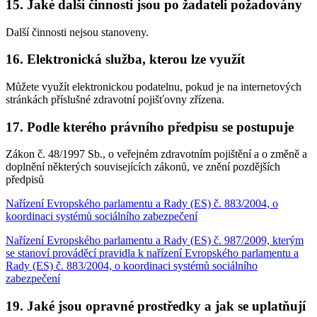
15. Jaké další činnosti jsou po žadateli požadovány
Další činnosti nejsou stanoveny.
16. Elektronická služba, kterou lze využít
Můžete využít elektronickou podatelnu, pokud je na internetových
stránkách příslušné zdravotní pojišťovny zřízena.
17. Podle kterého právního předpisu se postupuje
Zákon č. 48/1997 Sb., o veřejném zdravotním pojištění a o změně a
doplnění některých souvisejících zákonů, ve znění pozdějších
předpisů
Nařízení Evropského parlamentu a Rady (ES) č. 883/2004, o
koordinaci systémů sociálního zabezpečení
Nařízení Evropského parlamentu a Rady (ES) č. 987/2009, kterým
se stanoví prováděcí pravidla k nařízení Evropského parlamentu a
Rady (ES) č. 883/2004, o koordinaci systémů sociálního
zabezpečení
19. Jaké jsou opravné prostředky a jak se uplatňují