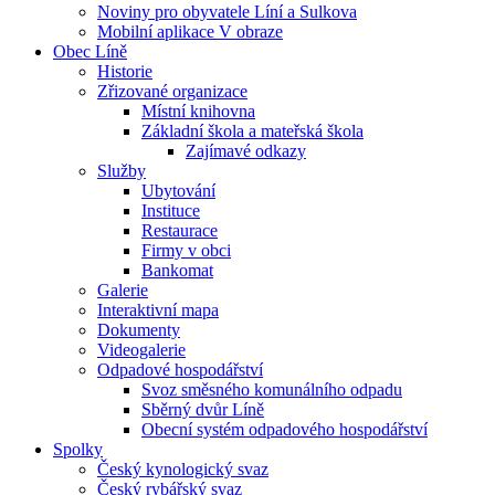
Noviny pro obyvatele Líní a Sulkova
Mobilní aplikace V obraze
Obec Líně
Historie
Zřizované organizace
Místní knihovna
Základní škola a mateřská škola
Zajímavé odkazy
Služby
Ubytování
Instituce
Restaurace
Firmy v obci
Bankomat
Galerie
Interaktivní mapa
Dokumenty
Videogalerie
Odpadové hospodářství
Svoz směsného komunálního odpadu
Sběrný dvůr Líně
Obecní systém odpadového hospodářství
Spolky
Český kynologický svaz
Český rybářský svaz