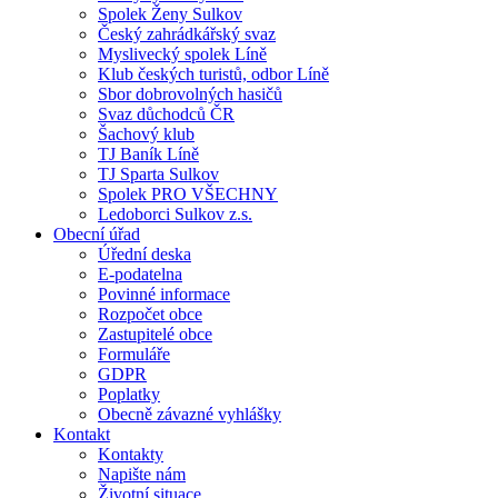
Spolek Ženy Sulkov
Český zahrádkářský svaz
Myslivecký spolek Líně
Klub českých turistů, odbor Líně
Sbor dobrovolných hasičů
Svaz důchodců ČR
Šachový klub
TJ Baník Líně
TJ Sparta Sulkov
Spolek PRO VŠECHNY
Ledoborci Sulkov z.s.
Obecní úřad
Úřední deska
E-podatelna
Povinné informace
Rozpočet obce
Zastupitelé obce
Formuláře
GDPR
Poplatky
Obecně závazné vyhlášky
Kontakt
Kontakty
Napište nám
Životní situace