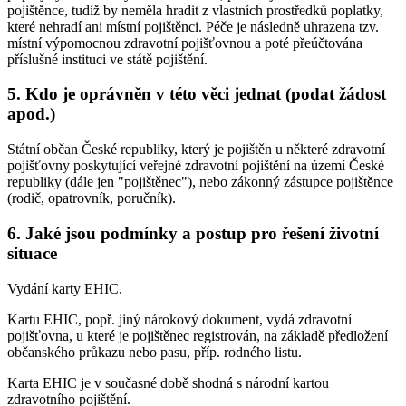
pojištěnce, tudíž by neměla hradit z vlastních prostředků poplatky,
které nehradí ani místní pojištěnci. Péče je následně uhrazena tzv.
místní výpomocnou zdravotní pojišťovnou a poté přeúčtována
příslušné instituci ve státě pojištění.
5. Kdo je oprávněn v této věci jednat (podat žádost
apod.)
Státní občan České republiky, který je pojištěn u některé zdravotní
pojišťovny poskytující veřejné zdravotní pojištění na území České
republiky (dále jen "pojištěnec"), nebo zákonný zástupce pojištěnce
(rodič, opatrovník, poručník).
6. Jaké jsou podmínky a postup pro řešení životní
situace
Vydání karty EHIC.
Kartu EHIC, popř. jiný nárokový dokument, vydá zdravotní
pojišťovna, u které je pojištěnec registrován, na základě předložení
občanského průkazu nebo pasu, příp. rodného listu.
Karta EHIC je v současné době shodná s národní kartou
zdravotního pojištění.