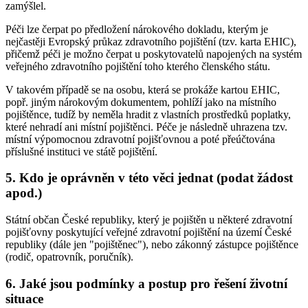
zamýšlel.
Péči lze čerpat po předložení nárokového dokladu, kterým je
nejčastěji Evropský průkaz zdravotního pojištění (tzv. karta EHIC),
přičemž péči je možno čerpat u poskytovatelů napojených na systém
veřejného zdravotního pojištění toho kterého členského státu.
V takovém případě se na osobu, která se prokáže kartou EHIC,
popř. jiným nárokovým dokumentem, pohlíží jako na místního
pojištěnce, tudíž by neměla hradit z vlastních prostředků poplatky,
které nehradí ani místní pojištěnci. Péče je následně uhrazena tzv.
místní výpomocnou zdravotní pojišťovnou a poté přeúčtována
příslušné instituci ve státě pojištění.
5. Kdo je oprávněn v této věci jednat (podat žádost
apod.)
Státní občan České republiky, který je pojištěn u některé zdravotní
pojišťovny poskytující veřejné zdravotní pojištění na území České
republiky (dále jen "pojištěnec"), nebo zákonný zástupce pojištěnce
(rodič, opatrovník, poručník).
6. Jaké jsou podmínky a postup pro řešení životní
situace