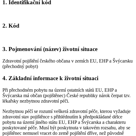
1. Identifikační kód
2. Kód
3. Pojmenování (název) životní situace
Zdravotní pojištění českého občana v zemích EU, EHP a Švýcarsku
(přechodný pobyt)
4. Základní informace k životní situaci
Při přechodném pobytu na území ostatních států EU, EHP a
Švýcarska má občan (pojištěnec) České republiky nárok čerpat tzv.
lékařsky nezbytnou zdravotní péči.
Nezbytnou péčí se rozumí veškerá zdravotní péče, kterou vyžaduje
zdravotní stav pojištěnce s přihlédnutím k předpokládané délce
pobytu na území jiného státu EU, EHP a Švýcarska a charakteru
poskytované péče. Musí být poskytnuta v takovém rozsahu, aby se
pojištěnec nemusel vracet do země pojištění dříve, než původně