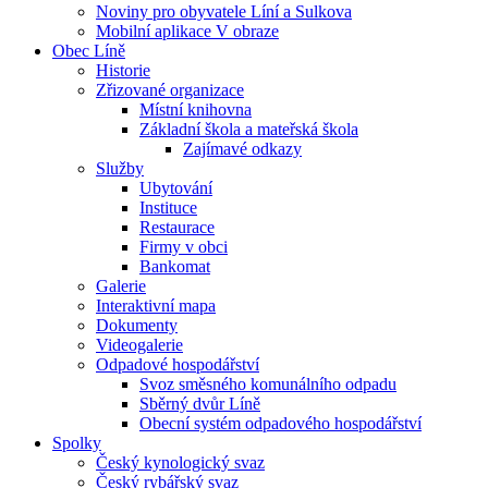
Noviny pro obyvatele Líní a Sulkova
Mobilní aplikace V obraze
Obec Líně
Historie
Zřizované organizace
Místní knihovna
Základní škola a mateřská škola
Zajímavé odkazy
Služby
Ubytování
Instituce
Restaurace
Firmy v obci
Bankomat
Galerie
Interaktivní mapa
Dokumenty
Videogalerie
Odpadové hospodářství
Svoz směsného komunálního odpadu
Sběrný dvůr Líně
Obecní systém odpadového hospodářství
Spolky
Český kynologický svaz
Český rybářský svaz