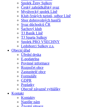
Spolek Ženy Sulkov
Český zahrádkářský svaz
Myslivecký spolek Líně
Klub českých turistů, odbor Líně
Sbor dobrovolných hasičů
Svaz důchodců ČR
Šachový klub
TJ Baník Líně
TJ Sparta Sulkov
Spolek PRO VŠECHNY
Ledoborci Sulkov z.s.
Obecní úřad
Úřední deska
E-podatelna
Povinné informace
Rozpočet obce
Zastupitelé obce
Formuláře
GDPR
Poplatky
Obecně závazné vyhlášky
Kontakt
Kontakty
Napište nám
Životní situace