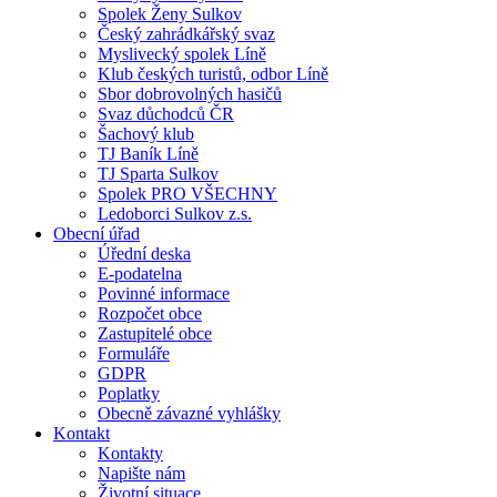
Spolek Ženy Sulkov
Český zahrádkářský svaz
Myslivecký spolek Líně
Klub českých turistů, odbor Líně
Sbor dobrovolných hasičů
Svaz důchodců ČR
Šachový klub
TJ Baník Líně
TJ Sparta Sulkov
Spolek PRO VŠECHNY
Ledoborci Sulkov z.s.
Obecní úřad
Úřední deska
E-podatelna
Povinné informace
Rozpočet obce
Zastupitelé obce
Formuláře
GDPR
Poplatky
Obecně závazné vyhlášky
Kontakt
Kontakty
Napište nám
Životní situace