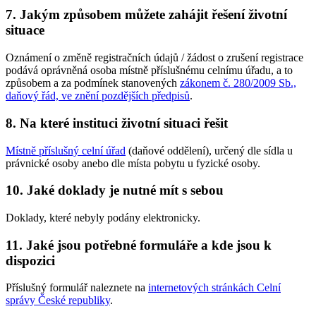
7. Jakým způsobem můžete zahájit řešení životní
situace
Oznámení o změně registračních údajů / žádost o zrušení registrace
podává oprávněná osoba místně příslušnému celnímu úřadu, a to
způsobem a za podmínek stanovených
zákonem č. 280/2009 Sb.,
daňový řád, ve znění pozdějších předpisů
.
8. Na které instituci životní situaci řešit
Místně příslušný celní úřad
(daňové oddělení), určený dle sídla u
právnické osoby anebo dle místa pobytu u fyzické osoby.
10. Jaké doklady je nutné mít s sebou
Doklady, které nebyly podány elektronicky.
11. Jaké jsou potřebné formuláře a kde jsou k
dispozici
Příslušný formulář naleznete na
internetových stránkách Celní
správy České republiky
.