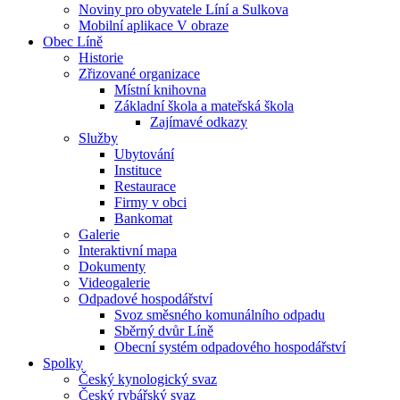
Noviny pro obyvatele Líní a Sulkova
Mobilní aplikace V obraze
Obec Líně
Historie
Zřizované organizace
Místní knihovna
Základní škola a mateřská škola
Zajímavé odkazy
Služby
Ubytování
Instituce
Restaurace
Firmy v obci
Bankomat
Galerie
Interaktivní mapa
Dokumenty
Videogalerie
Odpadové hospodářství
Svoz směsného komunálního odpadu
Sběrný dvůr Líně
Obecní systém odpadového hospodářství
Spolky
Český kynologický svaz
Český rybářský svaz