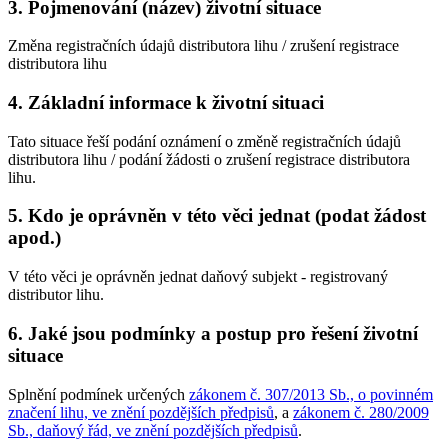
3. Pojmenování (název) životní situace
Změna registračních údajů distributora lihu / zrušení registrace
distributora lihu
4. Základní informace k životní situaci
Tato situace řeší podání oznámení o změně registračních údajů
distributora lihu / podání žádosti o zrušení registrace distributora
lihu.
5. Kdo je oprávněn v této věci jednat (podat žádost
apod.)
V této věci je oprávněn jednat daňový subjekt - registrovaný
distributor lihu.
6. Jaké jsou podmínky a postup pro řešení životní
situace
Splnění podmínek určených
zákonem č. 307/2013 Sb., o povinném
značení lihu, ve znění pozdějších předpisů
, a
zákonem č. 280/2009
Sb., daňový řád, ve znění pozdějších předpisů
.