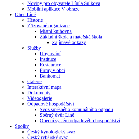
Noviny pro obyvatele Líní a Sulkova
Mobilní aplikace V obraze
Obec Líně
Historie
Zřizované organizace
Místní knihovna
Základní škola a mateřská škola
Zajímavé odkazy
Služby
Ubytování
Instituce
Restaurace
Firmy v obci
Bankomat
Galerie
Interaktivní mapa
Dokumenty
Videogalerie
Odpadové hospodářství
Svoz směsného komunálního odpadu
Sběrný dvůr Líně
Obecní systém odpadového hospodářství
Spolky
Český kynologický svaz
Český rybářský svaz