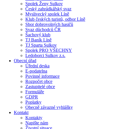
Spolek Ženy Sulkov
Český zahrádkářský svaz
Myslivecký spolek Líně
Klub českých turistů, odbor Líně
Sbor dobrovolných hasičů
Svaz důchodců ČR
Šachový klub
TJ Baník Líně
TJ Sparta Sulkov
Spolek PRO VŠECHNY
Ledoborci Sulkov z.s.
Obecní úřad
Úřední deska
E-podatelna
Povinné informace
Rozpočet obce
Zastupitelé obce
Formuláře
GDPR
Poplatky
Obecně závazné vyhlášky
Kontakt
Kontakty
Napište nám
Životní situace