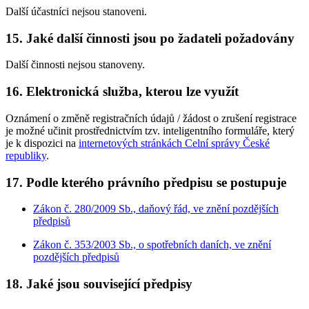
Další účastníci nejsou stanoveni.
15. Jaké další činnosti jsou po žadateli požadovány
Další činnosti nejsou stanoveny.
16. Elektronická služba, kterou lze využít
Oznámení o změně registračních údajů / žádost o zrušení registrace
je možné učinit prostřednictvím tzv. inteligentního formuláře, který
je k dispozici na
internetových stránkách Celní správy České
republiky
.
17. Podle kterého právního předpisu se postupuje
Zákon č. 280/2009 Sb., daňový řád, ve znění pozdějších
předpisů
Zákon č. 353/2003 Sb., o spotřebních daních, ve znění
pozdějších předpisů
18. Jaké jsou související předpisy