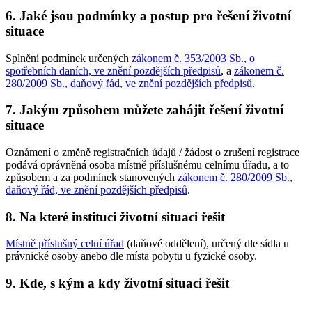
6. Jaké jsou podmínky a postup pro řešení životní
situace
Splnění podmínek určených
zákonem č. 353/2003 Sb., o
spotřebních daních, ve znění pozdějších předpisů
, a
zákonem č.
280/2009 Sb., daňový řád, ve znění pozdějších předpisů
.
7. Jakým způsobem můžete zahájit řešení životní
situace
Oznámení o změně registračních údajů / žádost o zrušení registrace
podává oprávněná osoba místně příslušnému celnímu úřadu, a to
způsobem a za podmínek stanovených
zákonem č. 280/2009 Sb.,
daňový řád, ve znění pozdějších předpisů
.
8. Na které instituci životní situaci řešit
Místně příslušný celní úřad
(daňové oddělení), určený dle sídla u
právnické osoby anebo dle místa pobytu u fyzické osoby.
9. Kde, s kým a kdy životní situaci řešit