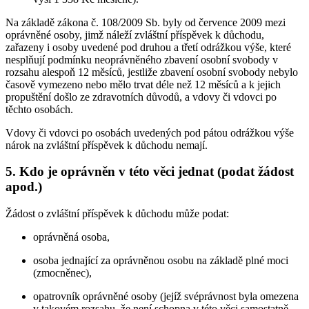
Na základě zákona č. 108/2009 Sb. byly od července 2009 mezi
oprávněné osoby, jimž náleží zvláštní příspěvek k důchodu,
zařazeny i osoby uvedené pod druhou a třetí odrážkou výše, které
nesplňují podmínku neoprávněného zbavení osobní svobody v
rozsahu alespoň 12 měsíců, jestliže zbavení osobní svobody nebylo
časově vymezeno nebo mělo trvat déle než 12 měsíců a k jejich
propuštění došlo ze zdravotních důvodů, a vdovy či vdovci po
těchto osobách.
Vdovy či vdovci po osobách uvedených pod pátou odrážkou výše
nárok na zvláštní příspěvek k důchodu nemají.
5. Kdo je oprávněn v této věci jednat (podat žádost
apod.)
Žádost o zvláštní příspěvek k důchodu může podat:
oprávněná osoba,
osoba jednající za oprávněnou osobu na základě plné moci
(zmocněnec),
opatrovník oprávněné osoby (jejíž svéprávnost byla omezena
v takovém rozsahu, že není schopna v této věci samostatně