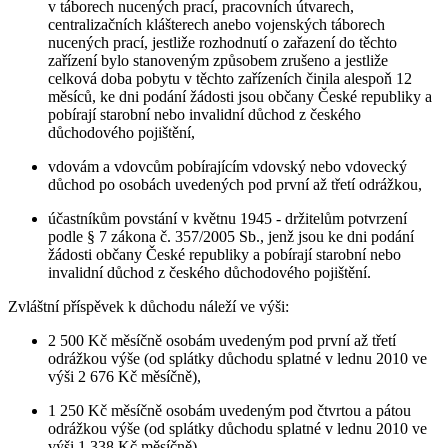
v táborech nucených prací, pracovních útvarech,
centralizačních klášterech anebo vojenských táborech
nucených prací, jestliže rozhodnutí o zařazení do těchto
zařízení bylo stanoveným způsobem zrušeno a jestliže
celková doba pobytu v těchto zařízeních činila alespoň 12
měsíců, ke dni podání žádosti jsou občany České republiky a
pobírají starobní nebo invalidní důchod z českého
důchodového pojištění,
vdovám a vdovcům pobírajícím vdovský nebo vdovecký
důchod po osobách uvedených pod první až třetí odrážkou,
účastníkům povstání v květnu 1945 - držitelům potvrzení
podle § 7 zákona č. 357/2005 Sb., jenž jsou ke dni podání
žádosti občany České republiky a pobírají starobní nebo
invalidní důchod z českého důchodového pojištění.
Zvláštní příspěvek k důchodu náleží ve výši:
2 500 Kč měsíčně osobám uvedeným pod první až třetí
odrážkou výše (od splátky důchodu splatné v lednu 2010 ve
výši 2 676 Kč měsíčně),
1 250 Kč měsíčně osobám uvedeným pod čtvrtou a pátou
odrážkou výše (od splátky důchodu splatné v lednu 2010 ve
výši 1 338 Kč měsíčně).