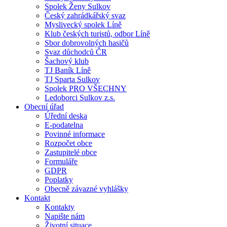
Spolek Ženy Sulkov
Český zahrádkářský svaz
Myslivecký spolek Líně
Klub českých turistů, odbor Líně
Sbor dobrovolných hasičů
Svaz důchodců ČR
Šachový klub
TJ Baník Líně
TJ Sparta Sulkov
Spolek PRO VŠECHNY
Ledoborci Sulkov z.s.
Obecní úřad
Úřední deska
E-podatelna
Povinné informace
Rozpočet obce
Zastupitelé obce
Formuláře
GDPR
Poplatky
Obecně závazné vyhlášky
Kontakt
Kontakty
Napište nám
Životní situace