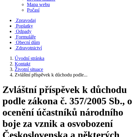
Mapa webu
Počasí
Zpravodaj
Poplatky
Odpady
Formuláře
Obecní dům
Zdravotnictví
Úvodní stránka
Kontakt
Životní situace
Zvláštní příspěvek k důchodu podle...
Zvláštní příspěvek k důchodu
podle zákona č. 357/2005 Sb., o
ocenění účastníků národního
boje za vznik a osvobození
Československa a některých