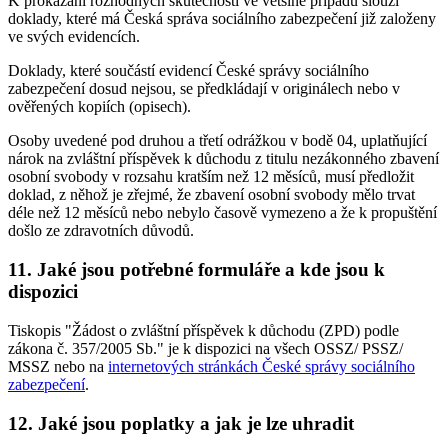
K prokázání rozhodných skutečností ve většině případů slouží
doklady, které má Česká správa sociálního zabezpečení již založeny
ve svých evidencích.
Doklady, které součástí evidencí České správy sociálního
zabezpečení dosud nejsou, se předkládají v originálech nebo v
ověřených kopiích (opisech).
Osoby uvedené pod druhou a třetí odrážkou v bodě 04, uplatňující
nárok na zvláštní příspěvek k důchodu z titulu nezákonného zbavení
osobní svobody v rozsahu kratším než 12 měsíců, musí předložit
doklad, z něhož je zřejmé, že zbavení osobní svobody mělo trvat
déle než 12 měsíců nebo nebylo časově vymezeno a že k propuštění
došlo ze zdravotních důvodů.
11. Jaké jsou potřebné formuláře a kde jsou k
dispozici
Tiskopis "Žádost o zvláštní příspěvek k důchodu (ZPD) podle
zákona č. 357/2005 Sb." je k dispozici na všech OSSZ/ PSSZ/
MSSZ nebo na
internetových stránkách České správy sociálního
zabezpečení
.
12. Jaké jsou poplatky a jak je lze uhradit