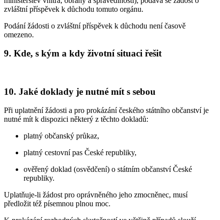
ministerstev vnitra, obrany a spravedlnosti), podává se žádost o
zvláštní příspěvek k důchodu tomuto orgánu.
Podání žádosti o zvláštní příspěvek k důchodu není časově
omezeno.
9. Kde, s kým a kdy životní situaci řešit
10. Jaké doklady je nutné mít s sebou
Při uplatnění žádosti a pro prokázání českého státního občanství je
nutné mít k dispozici některý z těchto dokladů:
platný občanský průkaz,
platný cestovní pas České republiky,
ověřený doklad (osvědčení) o státním občanství České
republiky.
Uplatňuje-li žádost pro oprávněného jeho zmocněnec, musí
předložit též písemnou plnou moc.