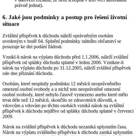
právně jednat).
6. Jaké jsou podmínky a postup pro řešení životní
situace
Zvláštní příspěvek k důchodu náleží oprávněným osobám
uvedeným v bodě 04. Splnění podmínky státního občanství se
posuzuje ke dni podání žádosti.
Vznikl-li nárok na výplatu důchodu před 1.1.2006, náleží zvláštní
příspěvek od splátky důchodu splatné v lednu 2006. Vznikne-li
nárok na výplatu důchodu po 31.12.2005, náleží zvláštní příspěvek
ode dne přiznání důchodu.
Osobám, které nesplnily podmínku 12 měsíců neoprávněného
omezení osobní svobody a u nichž toto neoprávněné omezení
osobní svobody, které nebylo časově vymezeno anebo které mělo
trvat déle než 12 měsíců, skončilo ze zdravotních důvodů, a
vdovcům a vdovám po těchto osobách vzniká nárok na zvláštní
příspěvek k důchodu nejdříve od splátky důchodu splatné v červenci
2009.
Nárok na zvláštní příspěvek k důchodu nezaniká uplynutím času.
Nárok na výplatu zvláštního příspěvku k důchodu zaniká uplynutím