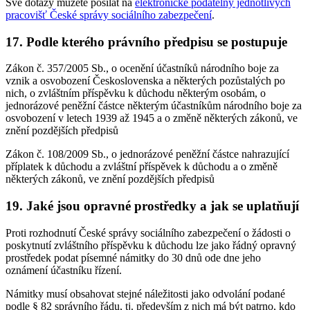
Své dotazy můžete posílat na
elektronické podatelny jednotlivých
pracovišť České správy sociálního zabezpečení
.
17. Podle kterého právního předpisu se postupuje
Zákon č. 357/2005 Sb., o ocenění účastníků národního boje za
vznik a osvobození Československa a některých pozůstalých po
nich, o zvláštním příspěvku k důchodu některým osobám, o
jednorázové peněžní částce některým účastníkům národního boje za
osvobození v letech 1939 až 1945 a o změně některých zákonů, ve
znění pozdějších předpisů
Zákon č. 108/2009 Sb., o jednorázové peněžní částce nahrazující
příplatek k důchodu a zvláštní příspěvek k důchodu a o změně
některých zákonů, ve znění pozdějších předpisů
19. Jaké jsou opravné prostředky a jak se uplatňují
Proti rozhodnutí České správy sociálního zabezpečení o žádosti o
poskytnutí zvláštního příspěvku k důchodu lze jako řádný opravný
prostředek podat písemné námitky do 30 dnů ode dne jeho
oznámení účastníku řízení.
Námitky musí obsahovat stejné náležitosti jako odvolání podané
podle § 82 správního řádu, tj. především z nich má být patrno, kdo