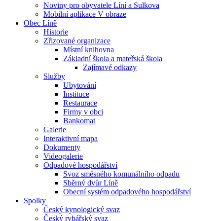
Noviny pro obyvatele Líní a Sulkova
Mobilní aplikace V obraze
Obec Líně
Historie
Zřizované organizace
Místní knihovna
Základní škola a mateřská škola
Zajímavé odkazy
Služby
Ubytování
Instituce
Restaurace
Firmy v obci
Bankomat
Galerie
Interaktivní mapa
Dokumenty
Videogalerie
Odpadové hospodářství
Svoz směsného komunálního odpadu
Sběrný dvůr Líně
Obecní systém odpadového hospodářství
Spolky
Český kynologický svaz
Český rybářský svaz