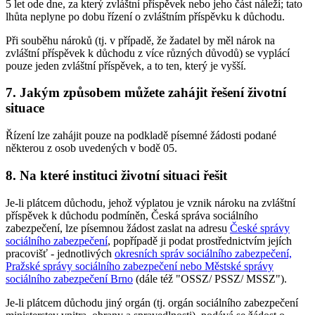
5 let ode dne, za který zvláštní příspěvek nebo jeho část náleží; tato
lhůta neplyne po dobu řízení o zvláštním příspěvku k důchodu.
Při souběhu nároků (tj. v případě, že žadatel by měl nárok na
zvláštní příspěvek k důchodu z více různých důvodů) se vyplácí
pouze jeden zvláštní příspěvek, a to ten, který je vyšší.
7. Jakým způsobem můžete zahájit řešení životní
situace
Řízení lze zahájit pouze na podkladě písemné žádosti podané
některou z osob uvedených v bodě 05.
8. Na které instituci životní situaci řešit
Je-li plátcem důchodu, jehož výplatou je vznik nároku na zvláštní
příspěvek k důchodu podmíněn, Česká správa sociálního
zabezpečení, lze písemnou žádost zaslat na adresu
České správy
sociálního zabezpečení
, popřípadě ji podat prostřednictvím jejích
pracovišť - jednotlivých
okresních správ sociálního zabezpečení,
Pražské správy sociálního zabezpečení nebo Městské správy
sociálního zabezpečení Brno
(dále též "OSSZ/ PSSZ/ MSSZ").
Je-li plátcem důchodu jiný orgán (tj. orgán sociálního zabezpečení