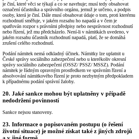
je činí, které věci se týkají a co se navrhuje; musí tedy obsahovat
označení účastníka a správního orgánu, jemuž je určeno, a podpis
osoby, která je činí. Dále musí obsahovat údaje o tom, proti kterému
rozhodnutí směřuje, v jakém rozsahu ho napadá a v čem je
spatřován rozpor s právními předpisy nebo nesprávnost rozhodnutí
nebo řízení, jež mu předcházelo. Není-li v námitkách uvedeno, v
jakém rozsahu účastník rozhodnutí napadá, platí, že se domáhá
zrušení celého rozhodnutí.
Podání námitek nemá odkladný účinek. Námitky lze uplatnit u
České správy sociálního zabezpečení nebo u kterékoliv okresní
správy sociálního zabezpečení (OSSZ/ PSSZ/ MSSZ). Podání
námitek je řádným opravným prostředkem ve správním řízení a
absolvování námitkového řízení je proto nezbytným předpokladem
k případnému podání správní žaloby.
20. Jaké sankce mohou být uplatněny v případě
nedodržení povinností
Sankce nejsou stanoveny.
23. Informace o popisovaném postupu (o řešení
životní situace) je možné získat také z jiných zdrojů
a v jiné formě