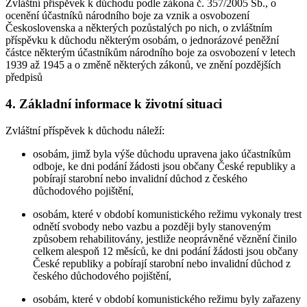
Zvláštní příspěvek k důchodu podle zákona č. 357/2005 Sb., o
ocenění účastníků národního boje za vznik a osvobození
Československa a některých pozůstalých po nich, o zvláštním
příspěvku k důchodu některým osobám, o jednorázové peněžní
částce některým účastníkům národního boje za osvobození v letech
1939 až 1945 a o změně některých zákonů, ve znění pozdějších
předpisů
4. Základní informace k životní situaci
Zvláštní příspěvek k důchodu náleží:
osobám, jimž byla výše důchodu upravena jako účastníkům
odboje, ke dni podání žádosti jsou občany České republiky a
pobírají starobní nebo invalidní důchod z českého
důchodového pojištění,
osobám, které v období komunistického režimu vykonaly trest
odnětí svobody nebo vazbu a později byly stanoveným
způsobem rehabilitovány, jestliže neoprávněné věznění činilo
celkem alespoň 12 měsíců, ke dni podání žádosti jsou občany
České republiky a pobírají starobní nebo invalidní důchod z
českého důchodového pojištění,
osobám, které v období komunistického režimu byly zařazeny