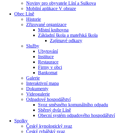
Noviny pro obyvatele Líní a Sulkova
Mobilní aplikace V obraze
Obec Líně
Historie
Zřizované organizace
Místní knihovna
Základní škola a mateřská škola
Zajímavé odkazy
Služby
Ubytování
Instituce
Restaurace
Firmy v obci
Bankomat
Galerie
Interaktivní mapa
Dokumenty
Videogalerie
Odpadové hospodářství
Svoz směsného komunálního odpadu
Sběrný dvůr Líně
Obecní systém odpadového hospodářství
Spolky
Český kynologický svaz
Český rybářský svaz