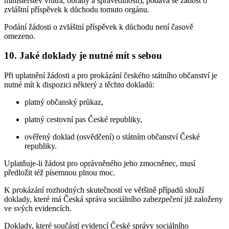
ministerstev vnitra, obrany a spravedlnosti), podává se žádost o
zvláštní příspěvek k důchodu tomuto orgánu.
Podání žádosti o zvláštní příspěvek k důchodu není časově
omezeno.
10. Jaké doklady je nutné mít s sebou
Při uplatnění žádosti a pro prokázání českého státního občanství je
nutné mít k dispozici některý z těchto dokladů:
platný občanský průkaz,
platný cestovní pas České republiky,
ověřený doklad (osvědčení) o státním občanství České
republiky.
Uplatňuje-li žádost pro oprávněného jeho zmocněnec, musí
předložit též písemnou plnou moc.
K prokázání rozhodných skutečností ve většině případů slouží
doklady, které má Česká správa sociálního zabezpečení již založeny
ve svých evidencích.
Doklady, které součástí evidencí České správy sociálního