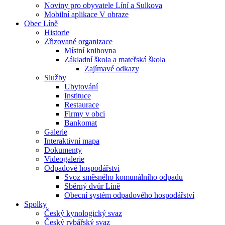
Noviny pro obyvatele Líní a Sulkova
Mobilní aplikace V obraze
Obec Líně
Historie
Zřizované organizace
Místní knihovna
Základní škola a mateřská škola
Zajímavé odkazy
Služby
Ubytování
Instituce
Restaurace
Firmy v obci
Bankomat
Galerie
Interaktivní mapa
Dokumenty
Videogalerie
Odpadové hospodářství
Svoz směsného komunálního odpadu
Sběrný dvůr Líně
Obecní systém odpadového hospodářství
Spolky
Český kynologický svaz
Český rybářský svaz