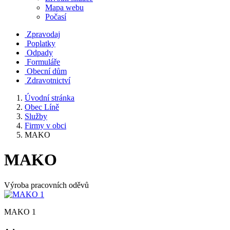
Mapa webu
Počasí
Zpravodaj
Poplatky
Odpady
Formuláře
Obecní dům
Zdravotnictví
Úvodní stránka
Obec Líně
Služby
Firmy v obci
MAKO
MAKO
Výroba pracovních oděvů
MAKO 1