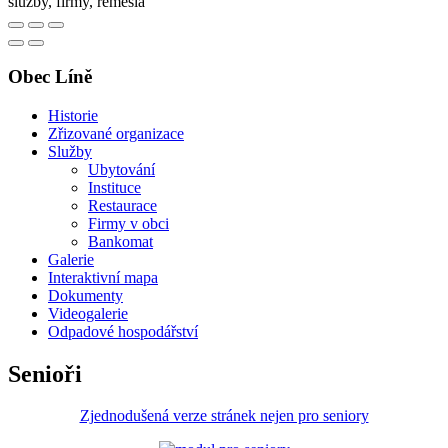
služby, firmy, řemesla
Obec Líně
Historie
Zřizované organizace
Služby
Ubytování
Instituce
Restaurace
Firmy v obci
Bankomat
Galerie
Interaktivní mapa
Dokumenty
Videogalerie
Odpadové hospodářství
Senioři
Zjednodušená verze stránek nejen pro seniory