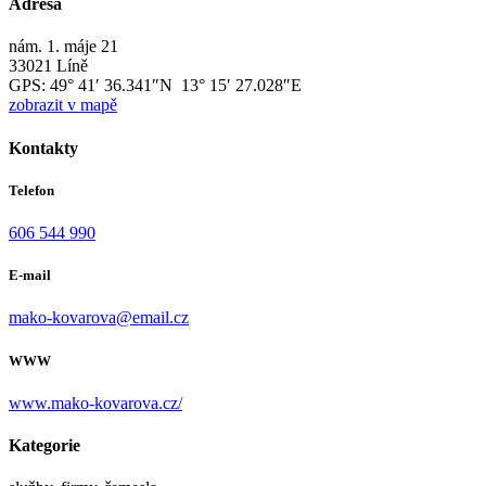
Adresa
nám. 1. máje 21
33021 Líně
GPS:
49° 41′ 36.341″N 13° 15′ 27.028″E
zobrazit v mapě
Kontakty
Telefon
606 544 990
E-mail
mako-kovarova@email.cz
WWW
www.mako-kovarova.cz/
Kategorie