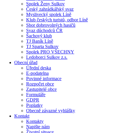
Spolek Ženy Sulkov
Český zahrádkářský svaz
Myslivecký spolek Líně
Klub českých turistů, odbor Líně
Sbor dobrovolných hasičů
Svaz důchodců ČR
Šachový klub
TJ Baník Líně
TJ Sparta Sulkov
Spolek PRO VŠECHNY
Ledoborci Sulkov z.s.
Obecní úřad
Úřední deska
E-podatelna
Povinné informace
Rozpočet obce
Zastupitelé obce
Formuláře
GDPR
Poplatky
Obecně závazné vyhlášky
Kontakt
Kontakty
Napište nám
Životní situace