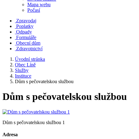
Mapa webu
Počasí
Zpravodaj
Poplatky
Odpady
Formuláře
Obecní dům
Zdravotnictví
Úvodní stránka
Obec Líně
Služby
Instituce
Dům s pečovatelskou službou
Dům s pečovatelskou službou
Dům s pečovatelskou službou 1
Adresa