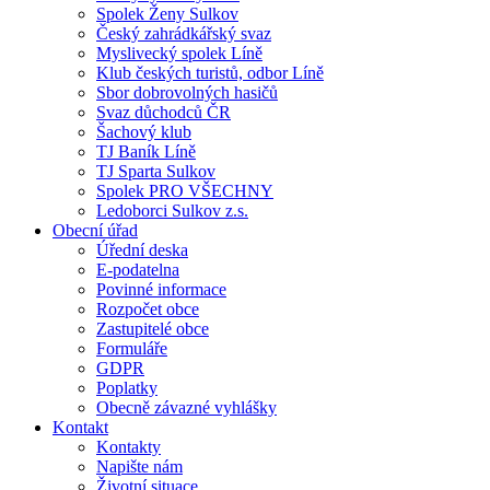
Spolek Ženy Sulkov
Český zahrádkářský svaz
Myslivecký spolek Líně
Klub českých turistů, odbor Líně
Sbor dobrovolných hasičů
Svaz důchodců ČR
Šachový klub
TJ Baník Líně
TJ Sparta Sulkov
Spolek PRO VŠECHNY
Ledoborci Sulkov z.s.
Obecní úřad
Úřední deska
E-podatelna
Povinné informace
Rozpočet obce
Zastupitelé obce
Formuláře
GDPR
Poplatky
Obecně závazné vyhlášky
Kontakt
Kontakty
Napište nám
Životní situace