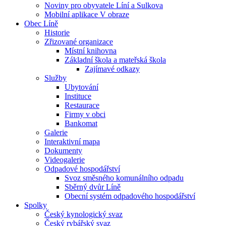
Noviny pro obyvatele Líní a Sulkova
Mobilní aplikace V obraze
Obec Líně
Historie
Zřizované organizace
Místní knihovna
Základní škola a mateřská škola
Zajímavé odkazy
Služby
Ubytování
Instituce
Restaurace
Firmy v obci
Bankomat
Galerie
Interaktivní mapa
Dokumenty
Videogalerie
Odpadové hospodářství
Svoz směsného komunálního odpadu
Sběrný dvůr Líně
Obecní systém odpadového hospodářství
Spolky
Český kynologický svaz
Český rybářský svaz