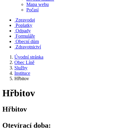
Mapa webu
Počasí
Zpravodaj
Poplatky
Odpady
Formuláře
Obecní dům
Zdravotnictví
Úvodní stránka
Obec Líně
Služby
Instituce
Hřbitov
Hřbitov
Hřbitov
Otevírací doba: