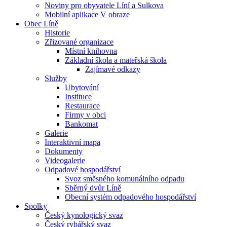
Noviny pro obyvatele Líní a Sulkova
Mobilní aplikace V obraze
Obec Líně
Historie
Zřizované organizace
Místní knihovna
Základní škola a mateřská škola
Zajímavé odkazy
Služby
Ubytování
Instituce
Restaurace
Firmy v obci
Bankomat
Galerie
Interaktivní mapa
Dokumenty
Videogalerie
Odpadové hospodářství
Svoz směsného komunálního odpadu
Sběrný dvůr Líně
Obecní systém odpadového hospodářství
Spolky
Český kynologický svaz
Český rybářský svaz