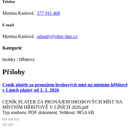
Telefon
Martina Kaslová:
377 911 468
E-mail
Martina Kaslová:
odpady@obec-line.cz
Kategorie
hrobky / hřbitovy
Přílohy
Ceník plateb za pronájem hrobových míst na místním hřbitově
v Líních platný od 1. 1. 2026
CENÍK PLATEB ZA PRONÁJEM HROBOVÝCH MÍST NA
MÍSTNÍM HŘBITOVĚ V LÍNÍCH 2026.pdf
Typ souboru: PDF dokument, Velikost: 985,6 kB