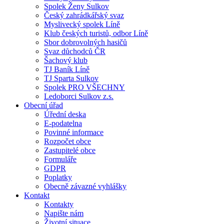
Spolek Ženy Sulkov
Český zahrádkářský svaz
Myslivecký spolek Líně
Klub českých turistů, odbor Líně
Sbor dobrovolných hasičů
Svaz důchodců ČR
Šachový klub
TJ Baník Líně
TJ Sparta Sulkov
Spolek PRO VŠECHNY
Ledoborci Sulkov z.s.
Obecní úřad
Úřední deska
E-podatelna
Povinné informace
Rozpočet obce
Zastupitelé obce
Formuláře
GDPR
Poplatky
Obecně závazné vyhlášky
Kontakt
Kontakty
Napište nám
Životní situace