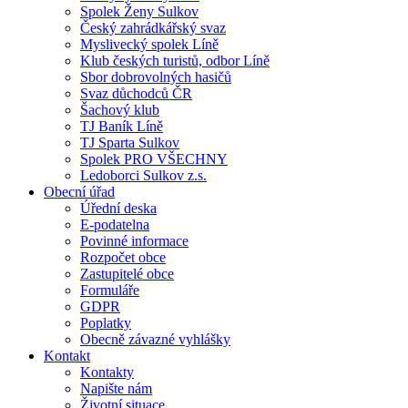
Spolek Ženy Sulkov
Český zahrádkářský svaz
Myslivecký spolek Líně
Klub českých turistů, odbor Líně
Sbor dobrovolných hasičů
Svaz důchodců ČR
Šachový klub
TJ Baník Líně
TJ Sparta Sulkov
Spolek PRO VŠECHNY
Ledoborci Sulkov z.s.
Obecní úřad
Úřední deska
E-podatelna
Povinné informace
Rozpočet obce
Zastupitelé obce
Formuláře
GDPR
Poplatky
Obecně závazné vyhlášky
Kontakt
Kontakty
Napište nám
Životní situace