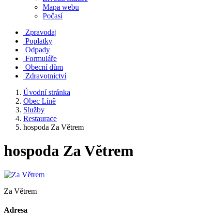
Mapa webu
Počasí
Zpravodaj
Poplatky
Odpady
Formuláře
Obecní dům
Zdravotnictví
Úvodní stránka
Obec Líně
Služby
Restaurace
hospoda Za Větrem
hospoda Za Větrem
Za Větrem
Adresa