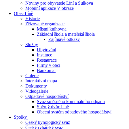
Noviny pro obyvatele Líní a Sulkova
Mobilní aplikace V obraze
Obec Líně
Historie
Zřizované organizace
Místní knihovna
Základní škola a mateřská škola
Zajímavé odkazy
Služby
Ubytování
Instituce
Restaurace
Firmy v obci
Bankomat
Galerie
Interaktivní mapa
Dokumenty
Videogalerie
Odpadové hospodářství
Svoz směsného komunálního odpadu
Sběrný dvůr Líně
Obecní systém odpadového hospodářství
Spolky
Český kynologický svaz
Český rybářský svaz