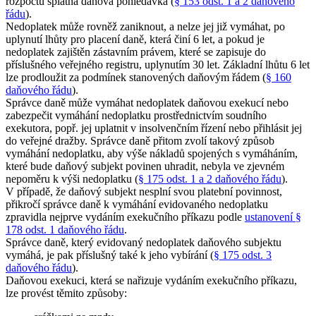
rozpočtu splatná daňová pohledávka (
§ 153 odst. 1 a 2 daňového
řádu
).
Nedoplatek může rovněž zaniknout, a nelze jej již vymáhat, po
uplynutí lhůty pro placení daně, která činí 6 let, a pokud je
nedoplatek zajištěn zástavním právem, které se zapisuje do
příslušného veřejného registru, uplynutím 30 let. Základní lhůtu 6 let
lze prodloužit za podmínek stanovených daňovým řádem (
§ 160
daňového řádu
).
Správce daně může vymáhat nedoplatek daňovou exekucí nebo
zabezpečit vymáhání nedoplatku prostřednictvím soudního
exekutora, popř. jej uplatnit v insolvenčním řízení nebo přihlásit jej
do veřejné dražby. Správce daně přitom zvolí takový způsob
vymáhání nedoplatku, aby výše nákladů spojených s vymáháním,
které bude daňový subjekt povinen uhradit, nebyla ve zjevném
nepoměru k výši nedoplatku (
§ 175 odst. 1 a 2 daňového řádu
).
V případě, že daňový subjekt nesplní svou platební povinnost,
přikročí správce daně k vymáhání evidovaného nedoplatku
zpravidla nejprve vydáním exekučního příkazu podle
ustanovení §
178 odst. 1 daňového řádu
.
Správce daně, který evidovaný nedoplatek daňového subjektu
vymáhá, je pak příslušný také k jeho vybírání (
§ 175 odst. 3
daňového řádu
).
Daňovou exekuci, která se nařizuje vydáním exekučního příkazu,
lze provést těmito způsoby: