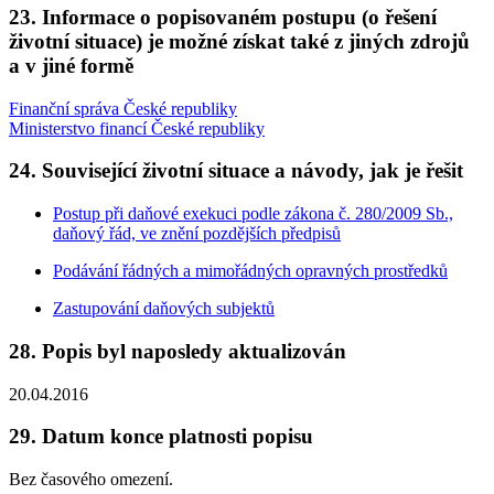
23. Informace o popisovaném postupu (o řešení
životní situace) je možné získat také z jiných zdrojů
a v jiné formě
Finanční správa České republiky
Ministerstvo financí České republiky
24. Související životní situace a návody, jak je řešit
Postup při daňové exekuci podle zákona č. 280/2009 Sb.,
daňový řád, ve znění pozdějších předpisů
Podávání řádných a mimořádných opravných prostředků
Zastupování daňových subjektů
28. Popis byl naposledy aktualizován
20.04.2016
29. Datum konce platnosti popisu
Bez časového omezení.