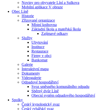
Noviny pro obyvatele Líní a Sulkova
Mobilní aplikace V obraze
Obec Líně
Historie
Zřizované organizace
Místní knihovna
Základní škola a mateřská škola
Zajímavé odkazy
Služby
Ubytování
Instituce
Restaurace
Firmy v obci
Bankomat
Galerie
Interaktivní mapa
Dokumenty
Videogalerie
Odpadové hospodářství
Svoz směsného komunálního odpadu
Sběrný dvůr Líně
Obecní systém odpadového hospodářství
Spolky
Český kynologický svaz
Český rybářský svaz