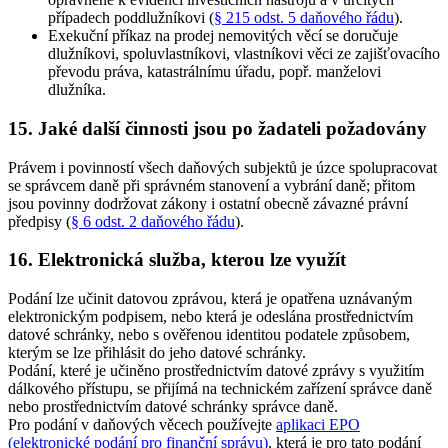
případech poddlužníkovi (
§ 215 odst. 5 daňového řádu
)
.
Exekuční příkaz na prodej nemovitých věcí se doručuje
dlužníkovi, spoluvlastníkovi, vlastníkovi věci ze zajišťovacího
převodu práva, katastrálnímu úřadu, popř. manželovi
dlužníka
.
15. Jaké další činnosti jsou po žadateli požadovány
Právem i povinností všech daňových subjektů je úzce spolupracovat
se správcem daně při správném stanovení a vybrání daně; přitom
jsou povinny dodržovat zákony i ostatní obecně závazné právní
předpisy (
§ 6 odst. 2 daňového řádu
).
16. Elektronická služba, kterou lze využít
Podání lze učinit datovou zprávou, která je opatřena uznávaným
elektronickým podpisem, nebo která je odeslána prostřednictvím
datové schránky, nebo s ověřenou identitou podatele způsobem,
kterým se lze přihlásit do jeho datové schránky.
Podání, které je učiněno prostřednictvím datové zprávy s využitím
dálkového přístupu, se přijímá na technickém zařízení správce daně
nebo prostřednictvím datové schránky správce daně.
Pro podání v daňových věcech používejte
aplikaci EPO
(elektronické podání pro finanční správu)
, která je pro tato podání