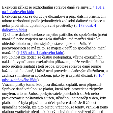
Exekuční příkaz je rozhodnutím správce daně ve smyslu
§ 101 a
násl. daňového řádu
.
Exekuční příkaz se doručuje dlužníkovi a příp. dalším příjemcům
tohoto rozhodnutí podle jednotlivých způsobů daňové exekuce a
nelze proti němu uplatnit opravné prostředky (
§ 178 odst. 4
daňového řádu
).
Týká-li se daňová exekuce majetku patřícího do společného jmění
manželů nebo majetku manžela dlužníka, má manžel dlužníka
ohledně tohoto majetku stejné postavení jako dlužník. V
pochybnostech se má za to, že majetek patří do společného jmění
manželů (
§ 185 odst. 1 daňového řádu
).
Pro úplnost lze dodat, že částku nedoplatku, včetně exekučních
nákladů, vymáhanou exekučním příkazem, může vedle dlužníka
nebo ručitele zaplatit i třetí osoba, protože správce daně přijme
každou platbu daně, i když není provedena daňovým dlužníkem, a
zachází s ní stejným způsobem, jako by ji zaplatil dlužník (
§ 164
odst. 4 daňového řádu
).
Vrácení platby tomu, kdo ji za dlužníka zaplatil, není přípustné.
Správce daně vrátí pouze platbu, která byla provedena zřejmým
omylem, a to na žádost poskytovatele platebních služeb nebo
provozovatele poštovních služeb, učiněnou nejpozději v den, kdy
platba daně byla připsána na účet správce daně. Je-li žádost
uplatněna později, lze tuto platbu vrátit pouze tehdy, vznikl-li touto
platbou vratitelný přeplatek, který nebyl do dne vyřízení žádosti