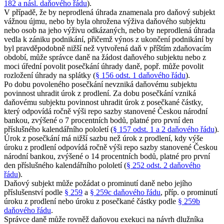
182 a násl. daňového řádu
).
V případě, že by neprodlená úhrada znamenala pro daňový subjekt
vážnou újmu, nebo by byla ohrožena výživa daňového subjektu
nebo osob na jeho výživu odkázaných, nebo by neprodlená úhrada
vedla k zániku podnikání, přičemž výnos z ukončení podnikání by
byl pravděpodobně nižší než vytvořená daň v příštím zdaňovacím
období, může správce daně na žádost daňového subjektu nebo z
moci úřední povolit posečkání úhrady daně, popř. může povolit
rozložení úhrady na splátky (
§ 156 odst. 1 daňového řádu
).
Po dobu povoleného posečkání nevzniká daňovému subjektu
povinnost uhradit úrok z prodlení. Za dobu posečkání vzniká
daňovému subjektu povinnost uhradit úrok z posečkané částky,
který odpovídá ročně výši repo sazby stanovené Českou národní
bankou, zvýšené o 7 procentních bodů, platné pro první den
příslušného kalendářního pololetí (
§ 157 odst. 1 a 2 daňového řádu
).
Úrok z posečkání má nižší sazbu než úrok z prodlení, kdy výše
úroku z prodlení odpovídá ročně výši repo sazby stanovené Českou
národní bankou, zvýšené o 14 procentních bodů, platné pro první
den příslušného kalendářního pololetí (
§ 252 odst. 2 daňového
řádu
).
Daňový subjekt může požádat o prominutí daně nebo jejího
příslušenství podle
§ 259
a
§ 259c daňového řádu
, příp. o prominutí
úroku z prodlení nebo úroku z posečkané částky podle
§ 259b
daňového řádu
.
Správce daně může rovněž daňovou exekuci na návrh dlužníka