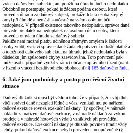
vrácen daňovému subjektu, ani použit na úhradu jiného nedoplatku.
Obdobně se postupuje, pokud je žádost podána osobou, která
provedla úhradu za daňový subjekt, prokáže-li tato osoba zřejmý
omyl při úhradě a nemá-li současně na svém osobním účtu
nedoplatek. V případě existence takového nedoplatku, správce daně
převede přeplatek na nedoplatek na osobním účtu osoby, která
provedla omylem úhradu za daňový subjekt.
Pakliže není možné platbu učiněnou zřejmým omylem k žádosti
osoby vrátit, vystaví správce daně žadateli potvrzení o došlé platbě a
o totožnosti daňového subjektu, na úhradu jehož nedoplatku byla v
důsledku jím způsobené chyby zaevidována. Toto potvrzení pak
může osoba případně využít v rámci občanskoprávního řízení (např.
v řízení o vrácení bezdůvodného obohacení);
§ 165 daňového řádu
.
6. Jaké jsou podmínky a postup pro řešení životní
situace
Daňový dlužník si musí být vědom toho, že v případě, že svůj dluh
vůči správci daně nezaplatí řádně a včas, vznikají mu po nařízení
daňové exekuce rovněž exekuční náklady. Ty spočívají v náhradě
nákladů za nařízení daňové exekuce, v náhradě nákladů za výkon
prodeje a v náhradě hotových výdajů vzniklých při provádění
daňové exekuce. Exekuční náklady je dlužník povinen hradit vždy
tehdy, pokud daňová exekuce nebyla provedena neoprávněně (
§