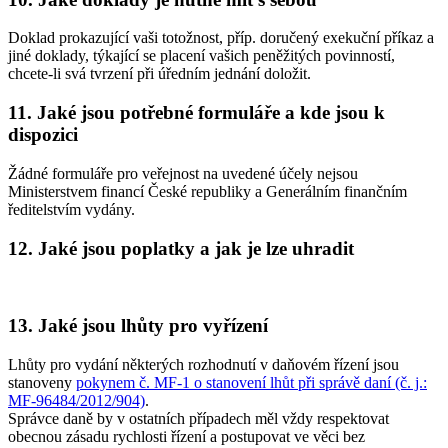
Doklad prokazující vaši totožnost, příp. doručený exekuční příkaz a
jiné doklady, týkající se placení vašich peněžitých povinností,
chcete-li svá tvrzení při úředním jednání doložit.
11. Jaké jsou potřebné formuláře a kde jsou k
dispozici
Žádné formuláře pro veřejnost na uvedené účely nejsou
Ministerstvem financí České republiky a Generálním finančním
ředitelstvím vydány.
12. Jaké jsou poplatky a jak je lze uhradit
13. Jaké jsou lhůty pro vyřízení
Lhůty pro vydání některých rozhodnutí v daňovém řízení jsou
stanoveny
pokynem č. MF-1 o stanovení lhůt při správě daní (č. j.:
MF-96484/2012/904)
.
Správce daně by v ostatních případech měl vždy respektovat
obecnou zásadu rychlosti řízení a postupovat ve věci bez