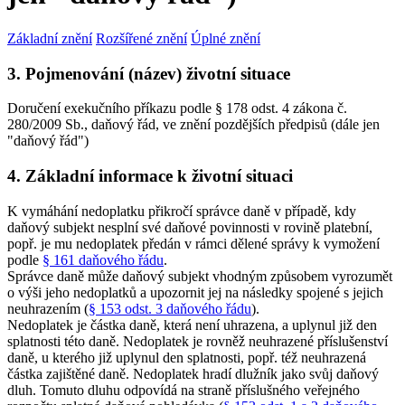
Základní znění
Rozšířené znění
Úplné znění
3. Pojmenování (název) životní situace
Doručení exekučního příkazu podle § 178 odst. 4 zákona č.
280/2009 Sb., daňový řád, ve znění pozdějších předpisů (dále jen
"daňový řád")
4. Základní informace k životní situaci
K vymáhání nedoplatku přikročí správce daně v případě, kdy
daňový subjekt nesplní své daňové povinnosti v rovině platební,
popř. je mu nedoplatek předán v rámci dělené správy k vymožení
podle
§ 161 daňového řádu
.
Správce daně může daňový subjekt vhodným způsobem vyrozumět
o výši jeho nedoplatků a upozornit jej na následky spojené s jejich
neuhrazením (
§ 153 odst. 3 daňového řádu
).
Nedoplatek je částka daně, která není uhrazena, a uplynul již den
splatnosti této daně. Nedoplatek je rovněž neuhrazené příslušenství
daně, u kterého již uplynul den splatnosti, popř. též neuhrazená
částka zajištěné daně. Nedoplatek hradí dlužník jako svůj daňový
dluh. Tomuto dluhu odpovídá na straně příslušného veřejného