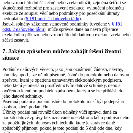
nebo z moci úřední částečně nebo zcela odložit, zejména šetří-li se
skutečnosti rozhodné pro zastavení exekuce, vyloučení předmětu
exekuce ze soupisu věcí nebo podmínky pro posečkání úhrady
nedoplatku (
§ 181 odst. 1 daňového řádu
).
Jsou-li splněny zákonem stanovené podmínky (uvedené v
§ 181
odst. 2 daňového řádu
), může správce daně na návrh příjemce
exekučního příkazu nebo z moci úřední daňovou exekuci zcela nebo
zčásti zastavit.
7. Jakým způsobem můžete zahájit řešení životní
situace
Podání v daňových věcech, jako jsou oznámení, žádosti, návrhy,
námitky apod., lze učinit písemně, ústně do protokolu nebo datovou
zprávou, která je opatřena uznávaným elektronickým podpisem,
nebo která je odeslána prostřednictvím datové schránky, nebo s
ověřenou identitou podatele způsobem, kterým se lze přihlásit do
jeho datové schránky.
Písemná podání a podání ústně do protokolu musí být podepsána
osobou, která podání činí.
Účinky podání má rovněž úkon učiněný vůči správci daně za
použití datové zprávy bez uznávaného elektronického podpisu nebo
za použití jiných přenosových technik, které je správce daně
způsobilý přijmout, pokud je toto podání do 5 dnů ode dne, kdy