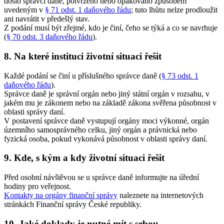
došlo správci daně, potvrzeno nebo opakováno způsobem
uvedeným v
§ 71 odst. 1 daňového řádu
; tuto lhůtu nelze prodloužit
ani navrátit v předešlý stav.
Z podání musí být zřejmé, kdo je činí, čeho se týká a co se navrhuje
(
§ 70 odst. 3 daňového řádu
).
8. Na které instituci životní situaci řešit
Každé podání se činí u příslušného správce daně (
§ 73 odst. 1
daňového řádu
).
Správce daně je správní orgán nebo jiný státní orgán v rozsahu, v
jakém mu je zákonem nebo na základě zákona svěřena působnost v
oblasti správy daní.
V postavení správce daně vystupují orgány moci výkonné, orgán
územního samosprávného celku, jiný orgán a právnická nebo
fyzická osoba, pokud vykonává působnost v oblasti správy daní.
9. Kde, s kým a kdy životní situaci řešit
Před osobní návštěvou se u správce daně informujte na úřední
hodiny pro veřejnost.
Kontakty na orgány finanční správy
naleznete na internetových
stránkách Finanční správy České republiky.
10. Jaké doklady je nutné mít s sebou