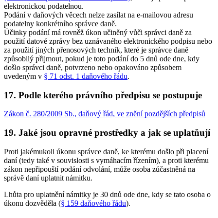
elektronickou podatelnou.
Podání v daňových věcech nelze zasílat na e-mailovou adresu
podatelny konkrétního správce daně.
Účinky podání má rovněž úkon učiněný vůči správci daně za
použití datové zprávy bez uznávaného elektronického podpisu nebo
za použití jiných přenosových technik, které je správce daně
způsobilý přijmout, pokud je toto podání do 5 dnů ode dne, kdy
došlo správci daně, potvrzeno nebo opakováno způsobem
uvedeným v
§ 71 odst. 1 daňového řádu
.
17. Podle kterého právního předpisu se postupuje
Zákon č. 280/2009 Sb., daňový řád, ve znění pozdějších předpisů
19. Jaké jsou opravné prostředky a jak se uplatňují
Proti jakémukoli úkonu správce daně, ke kterému došlo při placení
daní (tedy také v souvislosti s vymáhacím řízením), a proti kterému
zákon nepřipouští podání odvolání, může osoba zúčastněná na
správě daní uplatnit námitku.
Lhůta pro uplatnění námitky je 30 dnů ode dne, kdy se tato osoba o
úkonu dozvěděla (
§ 159 daňového řádu
).