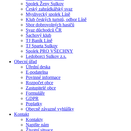
Spolek Ženy Sulkov
Český zahrádkářský svaz
Myslivecký spolek Líně
Klub českých turistů, odbor Líně
Sbor dobrovolných hasičů
Svaz důchodců ČR
Šachový klub
TJ Baník Líně
TJ Sparta Sulkov
Spolek PRO VŠECHNY
Ledoborci Sulkov z.s.
Obecní úřad
Úřední deska
E-podatelna
Povinné informace
Rozpočet obce
Zastupitelé obce
Formuláře
GDPR
Poplatky
Obecně závazné vyhlášky
Kontakt
Kontakty
Napište nám
Životní situace