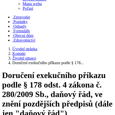
Mapa webu
Počasí
Zpravodaj
Poplatky
Odpady
Formuláře
Obecní dům
Zdravotnictví
Úvodní stránka
Kontakt
Životní situace
Doručení exekučního příkazu podle § 178...
Doručení exekučního příkazu
podle § 178 odst. 4 zákona č.
280/2009 Sb., daňový řád, ve
znění pozdějších předpisů (dále
jen "daňový řád")