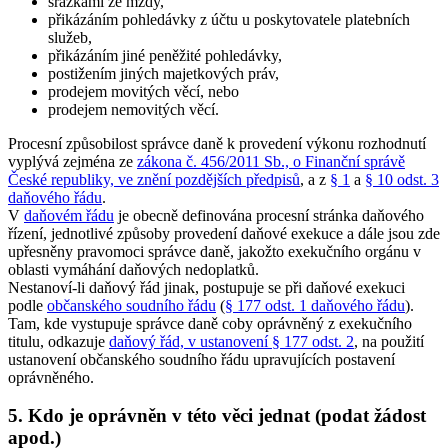
srážkami ze mzdy,
přikázáním pohledávky z účtu u poskytovatele platebních
služeb,
přikázáním jiné peněžité pohledávky,
postižením jiných majetkových práv,
prodejem movitých věcí, nebo
prodejem nemovitých věcí.
Procesní způsobilost správce daně k provedení výkonu rozhodnutí
vyplývá zejména ze
zákona č. 456/2011 Sb., o Finanční správě
České republiky, ve znění pozdějších předpisů
, a z
§ 1
a
§ 10 odst. 3
daňového řádu
.
V
daňovém řádu
je obecně definována procesní stránka daňového
řízení, jednotlivé způsoby provedení daňové exekuce a dále jsou zde
upřesněny pravomoci správce daně, jakožto exekučního orgánu v
oblasti vymáhání daňových nedoplatků.
Nestanoví-li daňový řád jinak, postupuje se při daňové exekuci
podle
občanského soudního řádu
(
§ 177 odst. 1 daňového řádu
).
Tam, kde vystupuje správce daně coby oprávněný z exekučního
titulu, odkazuje
daňový řád, v ustanovení § 177 odst. 2
, na použití
ustanovení občanského soudního řádu upravujících postavení
oprávněného.
5. Kdo je oprávněn v této věci jednat (podat žádost
apod.)