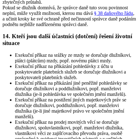
zbytečných průtahů.
Pokud se dlužník domnívá, že správce daně tuto svou povinnost
neplní, může využít možnosti, kterou mu dává
§ 38 daňového řádu
,
a učinit kroky ke své ochraně před nečinností správce daně podáním
podnětu nejblíže nadřízenému správci daně.
14. Kteří jsou další účastníci (dotčení) řešení životní
situace
Exekuční příkaz na srážky ze mzdy se doručuje dlužníkovi,
plátci (plátcům) mzdy, popř. novému plátci mzdy
.
Exekuční příkaz na přikázání pohledávky z účtu u
poskytovatele platebních služeb se doručuje dlužníkovi a
poskytovateli platebních služeb
.
Exekuční příkaz na přikázání jiné peněžité pohledávky se
doručuje dlužníkovi a poddlužníkovi, popř. manželovi
dlužníka (je-li pohledávka ve společném jmění manželů)
.
Exekuční příkaz na postižení jiných majetkových práv se
doručuje dlužníkovi, poddlužníkovi, popř. manželovi
dlužníka (je-li jiné majetkové právo ve společném jmění
manželů)
.
Exekuční příkaz na prodej movitých věcí se doručuje
dlužníkovi, spoluvlastníkovi, popř. manželovi dlužníka,
vlastníkovi věci ze zajišťovacího převodu práva, osobě
oprávněné k evidenci investičních nástrojů a v určitých