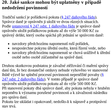
20. Jaké sankce mohou být uplatněny v případě
nedodržení povinností
Tradiční sankcí je pořádková pokuta (
§ 247 daňového řádu
).
Správce daně je oprávněn ji uložit ve dvou různých situacích.
Podle
ustanovení § 247 odst. 1 daňového řádu
je správce daně
oprávněn uložit pořádkovou pokutu až do výše 50 000 Kč za
správný delikt, který osoba spáchá při jednání se správcem daně:
navzdory předchozímu napomenutí ruší pořádek,
neuposlechne pokynu úřední osoby, která řízení vede, nebo
navzdory předchozímu napomenutí se chová urážlivě k úřední
osobě nebo osobě zúčastněné na správě daní.
Druhou skutkovou podstatou je závažné ztěžování či maření správy
daní tím, že bez dostatečné omluvy nebude vyhověno ve stanovené
lhůtě výzvě ke splnění procesní povinnosti nepeněžité povahy (
§
247 odst. 2 daňového řádu
). V tomto případě je správce daně
oprávněn uložit pořádkovou pokutu až do výše 500 000 Kč.
Při stanovení pokuty dbá správce daně, aby pokuta nebyla v hrubém
nepoměru k významu porušené povinnosti a k závažnosti následku
pro správu daní.
Pokutu lze ukládat i opakovaně, nedošlo-li k nápravě a protiprávní
stav trvá.