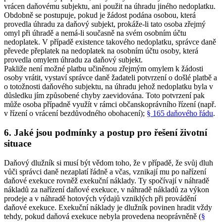
vrácen daňovému subjektu, ani použit na úhradu jiného nedoplatku.
Obdobně se postupuje, pokud je žádost podána osobou, která
provedla úhradu za daňový subjekt, prokáže-li tato osoba zřejmý
omyl při úhradě a nemá-li současně na svém osobním účtu
nedoplatek. V případě existence takového nedoplatku, správce daně
převede přeplatek na nedoplatek na osobním účtu osoby, která
provedla omylem úhradu za daňový subjekt.
Pakliže není možné platbu učiněnou zřejmým omylem k žádosti
osoby vrátit, vystaví správce daně žadateli potvrzení o došlé platbě a
o totožnosti daňového subjektu, na úhradu jehož nedoplatku byla v
důsledku jím způsobené chyby zaevidována. Toto potvrzení pak
může osoba případně využít v rámci občanskoprávního řízení (např.
v řízení o vrácení bezdůvodného obohacení);
§ 165 daňového řádu
.
6. Jaké jsou podmínky a postup pro řešení životní
situace
Daňový dlužník si musí být vědom toho, že v případě, že svůj dluh
vůči správci daně nezaplatí řádně a včas, vznikají mu po nařízení
daňové exekuce rovněž exekuční náklady. Ty spočívají v náhradě
nákladů za nařízení daňové exekuce, v náhradě nákladů za výkon
prodeje a v náhradě hotových výdajů vzniklých při provádění
daňové exekuce. Exekuční náklady je dlužník povinen hradit vždy
tehdy, pokud daňová exekuce nebyla provedena neoprávněně (
§