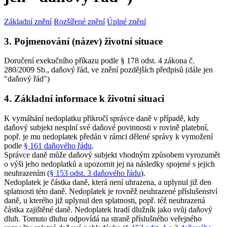
Základní znění
Rozšířené znění
Úplné znění
3. Pojmenování (název) životní situace
Doručení exekučního příkazu podle § 178 odst. 4 zákona č.
280/2009 Sb., daňový řád, ve znění pozdějších předpisů (dále jen
"daňový řád")
4. Základní informace k životní situaci
K vymáhání nedoplatku přikročí správce daně v případě, kdy
daňový subjekt nesplní své daňové povinnosti v rovině platební,
popř. je mu nedoplatek předán v rámci dělené správy k vymožení
podle
§ 161 daňového řádu
.
Správce daně může daňový subjekt vhodným způsobem vyrozumět
o výši jeho nedoplatků a upozornit jej na následky spojené s jejich
neuhrazením (
§ 153 odst. 3 daňového řádu
).
Nedoplatek je částka daně, která není uhrazena, a uplynul již den
splatnosti této daně. Nedoplatek je rovněž neuhrazené příslušenství
daně, u kterého již uplynul den splatnosti, popř. též neuhrazená
částka zajištěné daně. Nedoplatek hradí dlužník jako svůj daňový
dluh. Tomuto dluhu odpovídá na straně příslušného veřejného