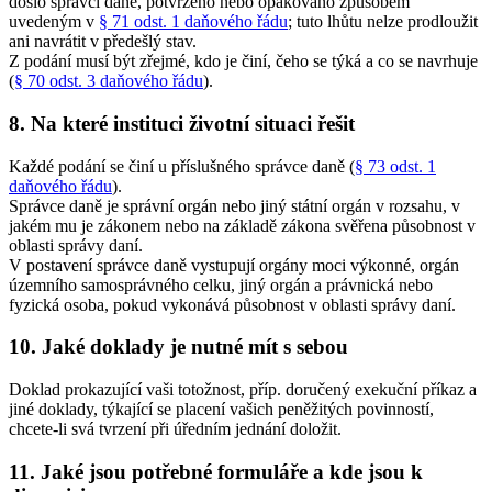
došlo správci daně, potvrzeno nebo opakováno způsobem
uvedeným v
§ 71 odst. 1 daňového řádu
; tuto lhůtu nelze prodloužit
ani navrátit v předešlý stav.
Z podání musí být zřejmé, kdo je činí, čeho se týká a co se navrhuje
(
§ 70 odst. 3 daňového řádu
).
8. Na které instituci životní situaci řešit
Každé podání se činí u příslušného správce daně (
§ 73 odst. 1
daňového řádu
).
Správce daně je správní orgán nebo jiný státní orgán v rozsahu, v
jakém mu je zákonem nebo na základě zákona svěřena působnost v
oblasti správy daní.
V postavení správce daně vystupují orgány moci výkonné, orgán
územního samosprávného celku, jiný orgán a právnická nebo
fyzická osoba, pokud vykonává působnost v oblasti správy daní.
10. Jaké doklady je nutné mít s sebou
Doklad prokazující vaši totožnost, příp. doručený exekuční příkaz a
jiné doklady, týkající se placení vašich peněžitých povinností,
chcete-li svá tvrzení při úředním jednání doložit.
11. Jaké jsou potřebné formuláře a kde jsou k