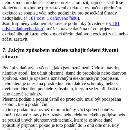
nebo z moci úřední částečně nebo zcela odložit, zejména šetří-li se
skutečnosti rozhodné pro zastavení exekuce, vyloučení předmětu
exekuce ze soupisu věcí nebo podmínky pro posečkání úhrady
nedoplatku (
§ 181 odst. 1 daňového řádu
).
Jsou-li splněny zákonem stanovené podmínky (uvedené v
§ 181
odst. 2 daňového řádu
), může správce daně na návrh příjemce
exekučního příkazu nebo z moci úřední daňovou exekuci zcela nebo
zčásti zastavit.
7. Jakým způsobem můžete zahájit řešení životní
situace
Podání v daňových věcech, jako jsou oznámení, žádosti, návrhy,
námitky apod., lze učinit písemně, ústně do protokolu nebo datovou
zprávou, která je opatřena uznávaným elektronickým podpisem,
nebo která je odeslána prostřednictvím datové schránky, nebo s
ověřenou identitou podatele způsobem, kterým se lze přihlásit do
jeho datové schránky.
Písemná podání a podání ústně do protokolu musí být podepsána
osobou, která podání činí.
Účinky podání má rovněž úkon učiněný vůči správci daně za
použití datové zprávy bez uznávaného elektronického podpisu nebo
za použití jiných přenosových technik, které je správce daně
způsobilý přijmout, pokud je toto podání do 5 dnů ode dne, kdy