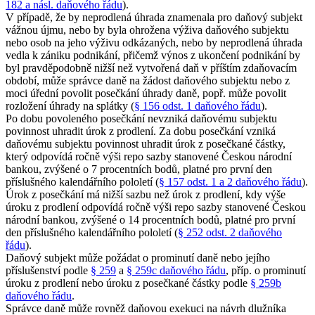
182 a násl. daňového řádu
).
V případě, že by neprodlená úhrada znamenala pro daňový subjekt
vážnou újmu, nebo by byla ohrožena výživa daňového subjektu
nebo osob na jeho výživu odkázaných, nebo by neprodlená úhrada
vedla k zániku podnikání, přičemž výnos z ukončení podnikání by
byl pravděpodobně nižší než vytvořená daň v příštím zdaňovacím
období, může správce daně na žádost daňového subjektu nebo z
moci úřední povolit posečkání úhrady daně, popř. může povolit
rozložení úhrady na splátky (
§ 156 odst. 1 daňového řádu
).
Po dobu povoleného posečkání nevzniká daňovému subjektu
povinnost uhradit úrok z prodlení. Za dobu posečkání vzniká
daňovému subjektu povinnost uhradit úrok z posečkané částky,
který odpovídá ročně výši repo sazby stanovené Českou národní
bankou, zvýšené o 7 procentních bodů, platné pro první den
příslušného kalendářního pololetí (
§ 157 odst. 1 a 2 daňového řádu
).
Úrok z posečkání má nižší sazbu než úrok z prodlení, kdy výše
úroku z prodlení odpovídá ročně výši repo sazby stanovené Českou
národní bankou, zvýšené o 14 procentních bodů, platné pro první
den příslušného kalendářního pololetí (
§ 252 odst. 2 daňového
řádu
).
Daňový subjekt může požádat o prominutí daně nebo jejího
příslušenství podle
§ 259
a
§ 259c daňového řádu
, příp. o prominutí
úroku z prodlení nebo úroku z posečkané částky podle
§ 259b
daňového řádu
.
Správce daně může rovněž daňovou exekuci na návrh dlužníka