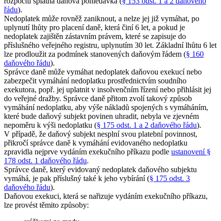
rozpočtu splatná daňová pohledávka (
§ 153 odst. 1 a 2 daňového
řádu
).
Nedoplatek může rovněž zaniknout, a nelze jej již vymáhat, po
uplynutí lhůty pro placení daně, která činí 6 let, a pokud je
nedoplatek zajištěn zástavním právem, které se zapisuje do
příslušného veřejného registru, uplynutím 30 let. Základní lhůtu 6 let
lze prodloužit za podmínek stanovených daňovým řádem (
§ 160
daňového řádu
).
Správce daně může vymáhat nedoplatek daňovou exekucí nebo
zabezpečit vymáhání nedoplatku prostřednictvím soudního
exekutora, popř. jej uplatnit v insolvenčním řízení nebo přihlásit jej
do veřejné dražby. Správce daně přitom zvolí takový způsob
vymáhání nedoplatku, aby výše nákladů spojených s vymáháním,
které bude daňový subjekt povinen uhradit, nebyla ve zjevném
nepoměru k výši nedoplatku (
§ 175 odst. 1 a 2 daňového řádu
).
V případě, že daňový subjekt nesplní svou platební povinnost,
přikročí správce daně k vymáhání evidovaného nedoplatku
zpravidla nejprve vydáním exekučního příkazu podle
ustanovení §
178 odst. 1 daňového řádu
.
Správce daně, který evidovaný nedoplatek daňového subjektu
vymáhá, je pak příslušný také k jeho vybírání (
§ 175 odst. 3
daňového řádu
).
Daňovou exekuci, která se nařizuje vydáním exekučního příkazu,
lze provést těmito způsoby: