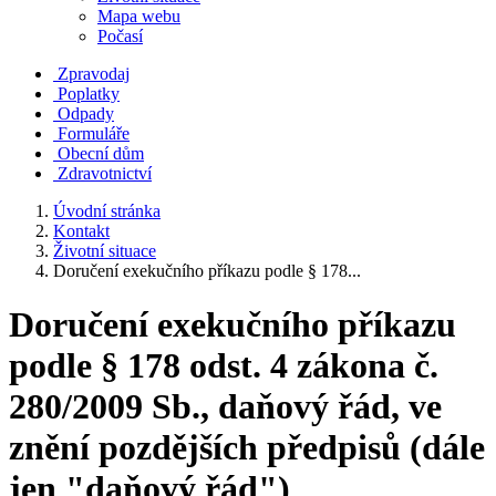
Mapa webu
Počasí
Zpravodaj
Poplatky
Odpady
Formuláře
Obecní dům
Zdravotnictví
Úvodní stránka
Kontakt
Životní situace
Doručení exekučního příkazu podle § 178...
Doručení exekučního příkazu
podle § 178 odst. 4 zákona č.
280/2009 Sb., daňový řád, ve
znění pozdějších předpisů (dále
jen "daňový řád")