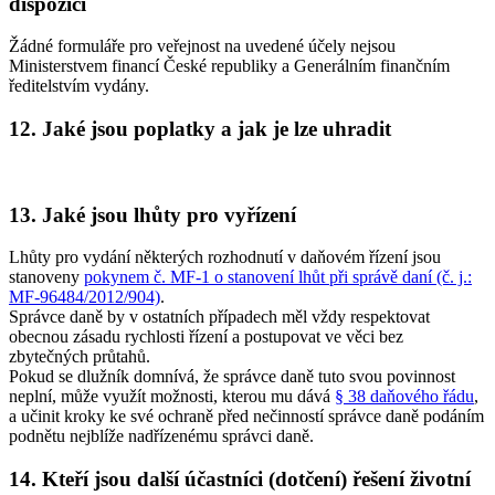
dispozici
Žádné formuláře pro veřejnost na uvedené účely nejsou
Ministerstvem financí České republiky a Generálním finančním
ředitelstvím vydány.
12. Jaké jsou poplatky a jak je lze uhradit
13. Jaké jsou lhůty pro vyřízení
Lhůty pro vydání některých rozhodnutí v daňovém řízení jsou
stanoveny
pokynem č. MF-1 o stanovení lhůt při správě daní (č. j.:
MF-96484/2012/904)
.
Správce daně by v ostatních případech měl vždy respektovat
obecnou zásadu rychlosti řízení a postupovat ve věci bez
zbytečných průtahů.
Pokud se dlužník domnívá, že správce daně tuto svou povinnost
neplní, může využít možnosti, kterou mu dává
§ 38 daňového řádu
,
a učinit kroky ke své ochraně před nečinností správce daně podáním
podnětu nejblíže nadřízenému správci daně.
14. Kteří jsou další účastníci (dotčení) řešení životní