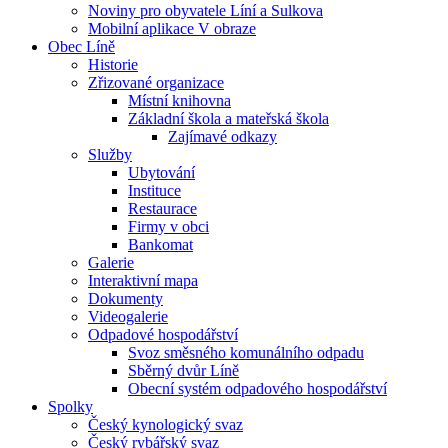
Noviny pro obyvatele Líní a Sulkova
Mobilní aplikace V obraze
Obec Líně
Historie
Zřizované organizace
Místní knihovna
Základní škola a mateřská škola
Zajímavé odkazy
Služby
Ubytování
Instituce
Restaurace
Firmy v obci
Bankomat
Galerie
Interaktivní mapa
Dokumenty
Videogalerie
Odpadové hospodářství
Svoz směsného komunálního odpadu
Sběrný dvůr Líně
Obecní systém odpadového hospodářství
Spolky
Český kynologický svaz
Český rybářský svaz