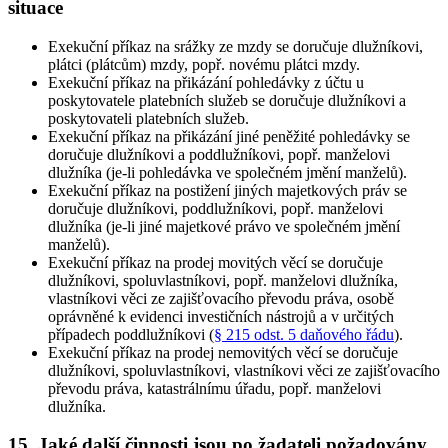
situace
Exekuční příkaz na srážky ze mzdy se doručuje dlužníkovi,
plátci (plátcům) mzdy, popř. novému plátci mzdy
.
Exekuční příkaz na přikázání pohledávky z účtu u
poskytovatele platebních služeb se doručuje dlužníkovi a
poskytovateli platebních služeb
.
Exekuční příkaz na přikázání jiné peněžité pohledávky se
doručuje dlužníkovi a poddlužníkovi, popř. manželovi
dlužníka (je-li pohledávka ve společném jmění manželů)
.
Exekuční příkaz na postižení jiných majetkových práv se
doručuje dlužníkovi, poddlužníkovi, popř. manželovi
dlužníka (je-li jiné majetkové právo ve společném jmění
manželů)
.
Exekuční příkaz na prodej movitých věcí se doručuje
dlužníkovi, spoluvlastníkovi, popř. manželovi dlužníka,
vlastníkovi věci ze zajišťovacího převodu práva, osobě
oprávněné k evidenci investičních nástrojů a v určitých
případech poddlužníkovi (
§ 215 odst. 5 daňového řádu
)
.
Exekuční příkaz na prodej nemovitých věcí se doručuje
dlužníkovi, spoluvlastníkovi, vlastníkovi věci ze zajišťovacího
převodu práva, katastrálnímu úřadu, popř. manželovi
dlužníka
.
15. Jaké další činnosti jsou po žadateli požadovány