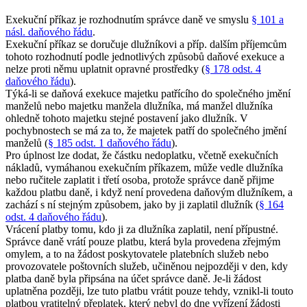
Exekuční příkaz je rozhodnutím správce daně ve smyslu
§ 101 a
násl. daňového řádu
.
Exekuční příkaz se doručuje dlužníkovi a příp. dalším příjemcům
tohoto rozhodnutí podle jednotlivých způsobů daňové exekuce a
nelze proti němu uplatnit opravné prostředky (
§ 178 odst. 4
daňového řádu
).
Týká-li se daňová exekuce majetku patřícího do společného jmění
manželů nebo majetku manžela dlužníka, má manžel dlužníka
ohledně tohoto majetku stejné postavení jako dlužník. V
pochybnostech se má za to, že majetek patří do společného jmění
manželů (
§ 185 odst. 1 daňového řádu
).
Pro úplnost lze dodat, že částku nedoplatku, včetně exekučních
nákladů, vymáhanou exekučním příkazem, může vedle dlužníka
nebo ručitele zaplatit i třetí osoba, protože správce daně přijme
každou platbu daně, i když není provedena daňovým dlužníkem, a
zachází s ní stejným způsobem, jako by ji zaplatil dlužník (
§ 164
odst. 4 daňového řádu
).
Vrácení platby tomu, kdo ji za dlužníka zaplatil, není přípustné.
Správce daně vrátí pouze platbu, která byla provedena zřejmým
omylem, a to na žádost poskytovatele platebních služeb nebo
provozovatele poštovních služeb, učiněnou nejpozději v den, kdy
platba daně byla připsána na účet správce daně. Je-li žádost
uplatněna později, lze tuto platbu vrátit pouze tehdy, vznikl-li touto
platbou vratitelný přeplatek, který nebyl do dne vyřízení žádosti