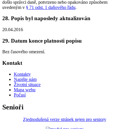
došlo správci daně, potvrzeno nebo opakováno způsobem
uvedeným v
§ 71 odst. 1 daňového řádu
.
28. Popis byl naposledy aktualizován
20.04.2016
29. Datum konce platnosti popisu
Bez časového omezení.
Kontakt
Kontakty
Napište nám
Životní situace
Mapa webu
Počasí
Senioři
Zjednodušená verze stránek nejen pro seniory