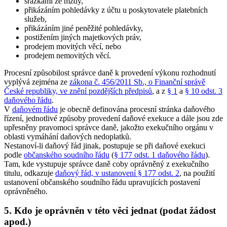
srážkami ze mzdy,
přikázáním pohledávky z účtu u poskytovatele platebních
služeb,
přikázáním jiné peněžité pohledávky,
postižením jiných majetkových práv,
prodejem movitých věcí, nebo
prodejem nemovitých věcí.
Procesní způsobilost správce daně k provedení výkonu rozhodnutí
vyplývá zejména ze
zákona č. 456/2011 Sb., o Finanční správě
České republiky, ve znění pozdějších předpisů
, a z
§ 1
a
§ 10 odst. 3
daňového řádu
.
V
daňovém řádu
je obecně definována procesní stránka daňového
řízení, jednotlivé způsoby provedení daňové exekuce a dále jsou zde
upřesněny pravomoci správce daně, jakožto exekučního orgánu v
oblasti vymáhání daňových nedoplatků.
Nestanoví-li daňový řád jinak, postupuje se při daňové exekuci
podle
občanského soudního řádu
(
§ 177 odst. 1 daňového řádu
).
Tam, kde vystupuje správce daně coby oprávněný z exekučního
titulu, odkazuje
daňový řád, v ustanovení § 177 odst. 2
, na použití
ustanovení občanského soudního řádu upravujících postavení
oprávněného.
5. Kdo je oprávněn v této věci jednat (podat žádost
apod.)