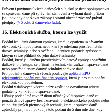
Právem i povinností všech daňových subjektů je úzce spolupracovat
se správcem daně při správném stanovení a vybrání daně; přitom
jsou povinny dodržovat zákony i ostatní obecně závazné právní
předpisy (
§ 6 odst. 2 daňového řádu
).
16. Elektronická služba, kterou lze využít
Podání lze učinit datovou zprávou, která je opatřena uznávaným
elektronickým podpisem, nebo která je odeslána prostřednictvím
datové schránky, nebo s ověřenou identitou podatele způsobem,
kterým se lze přihlásit do jeho datové schránky.
Podání, které je učiněno prostřednictvím datové zprávy s využitím
dálkového přístupu, se přijímá na technickém zařízení správce daně
nebo prostřednictvím datové schránky správce daně.
Pro podání v daňových věcech používejte
aplikaci EPO
(elektronické podání pro finanční správu)
, která je pro tato podání
elektronickou podatelnou.
Podání v daňových věcech nelze zasílat na e-mailovou adresu
podatelny konkrétního správce daně.
Účinky podání má rovněž úkon učiněný vůči správci daně za
použití datové zprávy bez uznávaného elektronického podpisu nebo
za použití jiných přenosových technik, které je správce daně
způsobilý přijmout, pokud je toto podání do 5 dnů ode dne, kdy