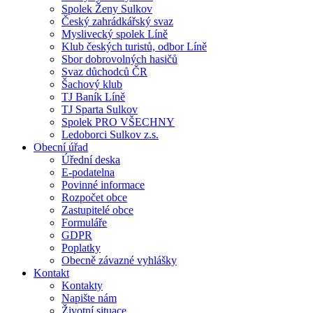
Spolek Ženy Sulkov
Český zahrádkářský svaz
Myslivecký spolek Líně
Klub českých turistů, odbor Líně
Sbor dobrovolných hasičů
Svaz důchodců ČR
Šachový klub
TJ Baník Líně
TJ Sparta Sulkov
Spolek PRO VŠECHNY
Ledoborci Sulkov z.s.
Obecní úřad
Úřední deska
E-podatelna
Povinné informace
Rozpočet obce
Zastupitelé obce
Formuláře
GDPR
Poplatky
Obecně závazné vyhlášky
Kontakt
Kontakty
Napište nám
Životní situace