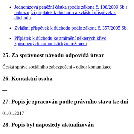
Jednorázová peněžní částka (podle zákona č. 108/2009 Sb.)
nahrazující příplatek k důchodu a zvláštní příspěvek k
důchodu
Zvláštní příspěvek k důchodu podle zákona č. 357/2005 Sb.
Příplatek k důchodu ke zmírnění některých křivd
způsobených komunistickým režimem
25. Za správnost návodu odpovídá útvar
Česká správa sociálního zabezpečení - odbor komunikace
26. Kontaktní osoba
—
27. Popis je zpracován podle právního stavu ke dni
01.01.2017
28. Popis byl naposledy aktualizován