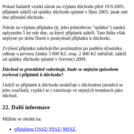
Pokud žadateli vznikl nárok na výplatu důchodu před 19.9.2005,
příplatek náleží od splátky důchodu splatné v říjnu 2005, jinak ode
dne přiznání důchodu.
Nárok na výplatu příplatku (tj. jeho jednotlivou "splátku") zaniká
uplynutím 5 let ode dne, za který příplatek náleží. Tato lhůta však
neplyne po dobu řízení o poskytnutí příplatku k důchodu.
Zvýšení příplatku náležejícího pozůstalým po padlém účastníku
odboje o pevnou částku 3 000 Kč, resp. 2 400 Kč měsíčně, náleží
od splátky důchodu splatné v červenci 2009.
Důchod se pravidelně valorizuje, bude se stejným způsobem
zvyšovat i příplatek k důchodu?
I když se příplatek k důchodu neslučuje s důchodem (nestává se
jeho součástí), vyplácí se i valorizuje ve stejných termínech jako
důchod.
22. Další informace
Můžete se obrátit na:
příslušnou OSSZ/ PSSZ/ MSSZ
,