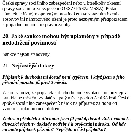
České správy sociálního zabezpečení nebo u kterékoliv okresní
správy sociálního zabezpečení (OSSZ/ PSSZ/ MSSZ). Podání
námitek je řádným opravným prostředkem ve správním řízení a
absolvování námitkového řízení je proto nezbytným předpokladem
k případnému podání správní žaloby.
20. Jaké sankce mohou být uplatněny v případě
nedodržení povinností
Sankce nejsou stanoveny.
21. Nejčastější dotazy
Příplatek k důchodu mi dosud není vyplácen, i když jsem o jeho
přiznání požádal již před 2 měsíci.
Zákon stanoví, že příplatek k důchodu bude vyplacen nejpozději v
pravidelné měsíční výplatě za pátý měsíc po doručení žádosti České
správě sociálního zabezpečení; nárok na příplatek za dobu od
vzniku nároku tím není dotčen.
Žádost o příplatek k důchodu jsem již podal, dosud však nemám k
dispozici všechny doklady potřebné k prokázání nároku. Od kdy
mi bude příplatek přiznán? Nepřijdu o část příplatku?