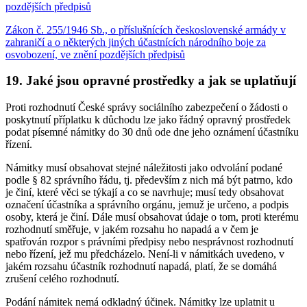
pozdějších předpisů
Zákon č. 255/1946 Sb., o příslušnících československé armády v
zahraničí a o některých jiných účastnících národního boje za
osvobození, ve znění pozdějších předpisů
19. Jaké jsou opravné prostředky a jak se uplatňují
Proti rozhodnutí České správy sociálního zabezpečení o žádosti o
poskytnutí příplatku k důchodu lze jako řádný opravný prostředek
podat písemné námitky do 30 dnů ode dne jeho oznámení účastníku
řízení.
Námitky musí obsahovat stejné náležitosti jako odvolání podané
podle § 82 správního řádu, tj. především z nich má být patrno, kdo
je činí, které věci se týkají a co se navrhuje; musí tedy obsahovat
označení účastníka a správního orgánu, jemuž je určeno, a podpis
osoby, která je činí. Dále musí obsahovat údaje o tom, proti kterému
rozhodnutí směřuje, v jakém rozsahu ho napadá a v čem je
spatřován rozpor s právními předpisy nebo nesprávnost rozhodnutí
nebo řízení, jež mu předcházelo. Není-li v námitkách uvedeno, v
jakém rozsahu účastník rozhodnutí napadá, platí, že se domáhá
zrušení celého rozhodnutí.
Podání námitek nemá odkladný účinek. Námitky lze uplatnit u