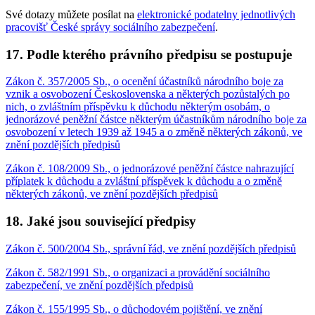
Své dotazy můžete posílat na
elektronické podatelny jednotlivých
pracovišť České správy sociálního zabezpečení
.
17. Podle kterého právního předpisu se postupuje
Zákon č. 357/2005 Sb., o ocenění účastníků národního boje za
vznik a osvobození Československa a některých pozůstalých po
nich, o zvláštním příspěvku k důchodu některým osobám, o
jednorázové peněžní částce některým účastníkům národního boje za
osvobození v letech 1939 až 1945 a o změně některých zákonů, ve
znění pozdějších předpisů
Zákon č. 108/2009 Sb., o jednorázové peněžní částce nahrazující
příplatek k důchodu a zvláštní příspěvek k důchodu a o změně
některých zákonů, ve znění pozdějších předpisů
18. Jaké jsou související předpisy
Zákon č. 500/2004 Sb., správní řád, ve znění pozdějších předpisů
Zákon č. 582/1991 Sb., o organizaci a provádění sociálního
zabezpečení, ve znění pozdějších předpisů
Zákon č. 155/1995 Sb., o důchodovém pojištění, ve znění