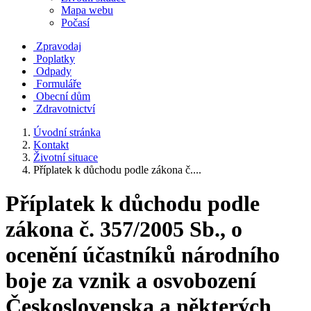
Mapa webu
Počasí
Zpravodaj
Poplatky
Odpady
Formuláře
Obecní dům
Zdravotnictví
Úvodní stránka
Kontakt
Životní situace
Příplatek k důchodu podle zákona č....
Příplatek k důchodu podle
zákona č. 357/2005 Sb., o
ocenění účastníků národního
boje za vznik a osvobození
Československa a některých