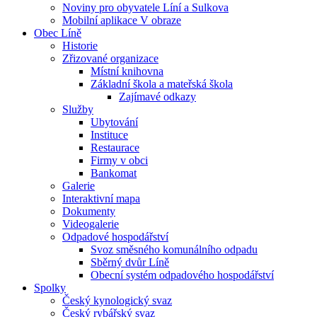
Noviny pro obyvatele Líní a Sulkova
Mobilní aplikace V obraze
Obec Líně
Historie
Zřizované organizace
Místní knihovna
Základní škola a mateřská škola
Zajímavé odkazy
Služby
Ubytování
Instituce
Restaurace
Firmy v obci
Bankomat
Galerie
Interaktivní mapa
Dokumenty
Videogalerie
Odpadové hospodářství
Svoz směsného komunálního odpadu
Sběrný dvůr Líně
Obecní systém odpadového hospodářství
Spolky
Český kynologický svaz
Český rybářský svaz