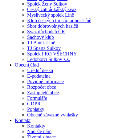
Spolek Ženy Sulkov
Český zahrádkářský svaz
Myslivecký spolek Líně
Klub českých turistů, odbor Líně
Sbor dobrovolných hasičů
Svaz důchodců ČR
Šachový klub
TJ Baník Líně
TJ Sparta Sulkov
Spolek PRO VŠECHNY
Ledoborci Sulkov z.s.
Obecní úřad
Úřední deska
E-podatelna
Povinné informace
Rozpočet obce
Zastupitelé obce
Formuláře
GDPR
Poplatky
Obecně závazné vyhlášky
Kontakt
Kontakty
Napište nám
Životní situace