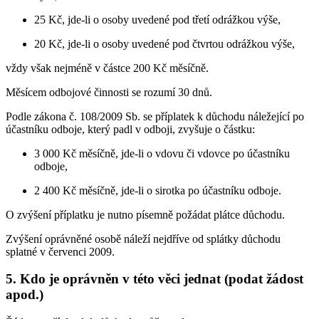
25 Kč, jde-li o osoby uvedené pod třetí odrážkou výše,
20 Kč, jde-li o osoby uvedené pod čtvrtou odrážkou výše,
vždy však nejméně v částce 200 Kč měsíčně.
Měsícem odbojové činnosti se rozumí 30 dnů.
Podle zákona č. 108/2009 Sb. se příplatek k důchodu náležející po
účastníku odboje, který padl v odboji, zvyšuje o částku:
3 000 Kč měsíčně, jde-li o vdovu či vdovce po účastníku
odboje,
2 400 Kč měsíčně, jde-li o sirotka po účastníku odboje.
O zvýšení příplatku je nutno písemně požádat plátce důchodu.
Zvýšení oprávněné osobě náleží nejdříve od splátky důchodu
splatné v červenci 2009.
5. Kdo je oprávněn v této věci jednat (podat žádost
apod.)