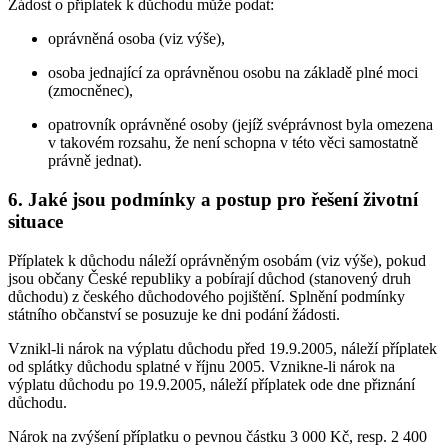
Žádost o příplatek k důchodu může podat:
oprávněná osoba (viz výše),
osoba jednající za oprávněnou osobu na základě plné moci
(zmocněnec),
opatrovník oprávněné osoby (jejíž svéprávnost byla omezena
v takovém rozsahu, že není schopna v této věci samostatně
právně jednat).
6. Jaké jsou podmínky a postup pro řešení životní
situace
Příplatek k důchodu náleží oprávněným osobám (viz výše), pokud
jsou občany České republiky a pobírají důchod (stanovený druh
důchodu) z českého důchodového pojištění. Splnění podmínky
státního občanství se posuzuje ke dni podání žádosti.
Vznikl-li nárok na výplatu důchodu před 19.9.2005, náleží příplatek
od splátky důchodu splatné v říjnu 2005. Vznikne-li nárok na
výplatu důchodu po 19.9.2005, náleží příplatek ode dne přiznání
důchodu.
Nárok na zvýšení příplatku o pevnou částku 3 000 Kč, resp. 2 400