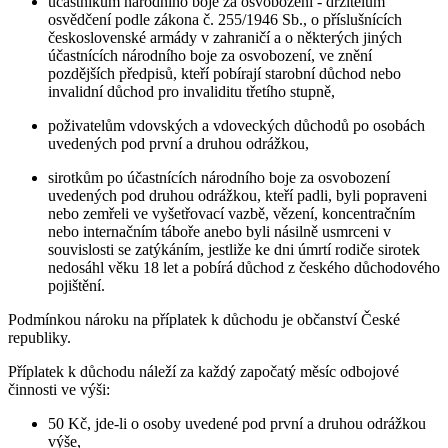
účastníkům národního boje za osvobození - držitelům
osvědčení podle zákona č. 255/1946 Sb., o příslušnících
československé armády v zahraničí a o některých jiných
účastnících národního boje za osvobození, ve znění
pozdějších předpisů, kteří pobírají starobní důchod nebo
invalidní důchod pro invaliditu třetího stupně,
poživatelům vdovských a vdoveckých důchodů po osobách
uvedených pod první a druhou odrážkou,
sirotkům po účastnících národního boje za osvobození
uvedených pod druhou odrážkou, kteří padli, byli popraveni
nebo zemřeli ve vyšetřovací vazbě, vězení, koncentračním
nebo internačním táboře anebo byli násilně usmrceni v
souvislosti se zatýkáním, jestliže ke dni úmrtí rodiče sirotek
nedosáhl věku 18 let a pobírá důchod z českého důchodového
pojištění.
Podmínkou nároku na příplatek k důchodu je občanství České
republiky.
Příplatek k důchodu náleží za každý započatý měsíc odbojové
činnosti ve výši:
50 Kč, jde-li o osoby uvedené pod první a druhou odrážkou
výše,