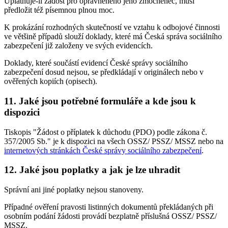
Uplatňuje-li žádost pro oprávněného jeho zmocněnec, musí
předložit též písemnou plnou moc.
K prokázání rozhodných skutečností ve vztahu k odbojové činnosti
ve většině případů slouží doklady, které má Česká správa sociálního
zabezpečení již založeny ve svých evidencích.
Doklady, které součástí evidencí České správy sociálního
zabezpečení dosud nejsou, se předkládají v originálech nebo v
ověřených kopiích (opisech).
11. Jaké jsou potřebné formuláře a kde jsou k
dispozici
Tiskopis "Žádost o příplatek k důchodu (PDO) podle zákona č.
357/2005 Sb." je k dispozici na všech OSSZ/ PSSZ/ MSSZ nebo na
internetových stránkách České správy sociálního zabezpečení
.
12. Jaké jsou poplatky a jak je lze uhradit
Správní ani jiné poplatky nejsou stanoveny.
Případné ověření pravosti listinných dokumentů překládaných při
osobním podání žádosti provádí bezplatně příslušná OSSZ/ PSSZ/
MSSZ.