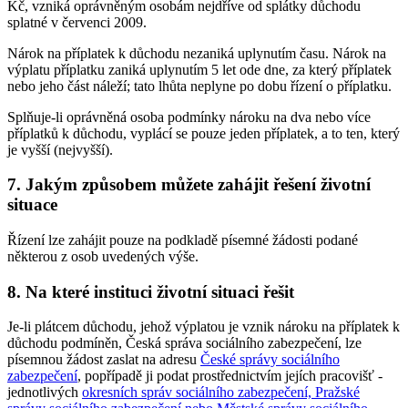
Kč, vzniká oprávněným osobám nejdříve od splátky důchodu
splatné v červenci 2009.
Nárok na příplatek k důchodu nezaniká uplynutím času. Nárok na
výplatu příplatku zaniká uplynutím 5 let ode dne, za který příplatek
nebo jeho část náleží; tato lhůta neplyne po dobu řízení o příplatku.
Splňuje-li oprávněná osoba podmínky nároku na dva nebo více
příplatků k důchodu, vyplácí se pouze jeden příplatek, a to ten, který
je vyšší (nejvyšší).
7. Jakým způsobem můžete zahájit řešení životní
situace
Řízení lze zahájit pouze na podkladě písemné žádosti podané
některou z osob uvedených výše.
8. Na které instituci životní situaci řešit
Je-li plátcem důchodu, jehož výplatou je vznik nároku na příplatek k
důchodu podmíněn, Česká správa sociálního zabezpečení, lze
písemnou žádost zaslat na adresu
České správy sociálního
zabezpečení
, popřípadě ji podat prostřednictvím jejích pracovišť -
jednotlivých
okresních správ sociálního zabezpečení, Pražské